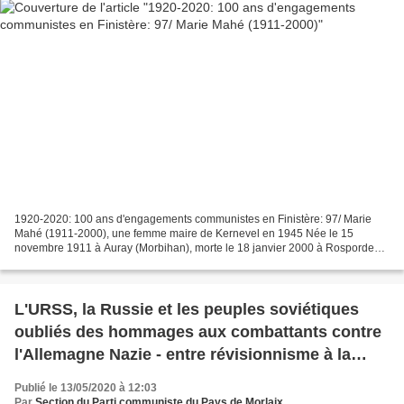
1920-2020: 100 ans d'engagements communistes en Finistère: 97/ Marie
Mahé (1911-2000), une femme maire de Kernevel en 1945 Née le 15
novembre 1911 à Auray (Morbihan), morte le 18 janvier 2000 à Rosporden
(Finistère) ; commerçante ; maire communiste de...
L'URSS, la Russie et les peuples soviétiques
oubliés des hommages aux combattants contre
l'Allemagne Nazie - entre révisionnisme à la
botte de Washington et ignorance crasse de
Publié le 13/05/2020 à 12:03
l'histoire!
Par
Section du Parti communiste du Pays de Morlaix