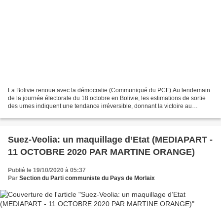
La Bolivie renoue avec la démocratie (Communiqué du PCF) Au lendemain
de la journée électorale du 18 octobre en Bolivie, les estimations de sortie
des urnes indiquent une tendance irréversible, donnant la victoire au
premier tour au binôme Luis Arce –...
Suez-Veolia: un maquillage d’Etat (MEDIAPART -
11 OCTOBRE 2020 PAR MARTINE ORANGE)
Publié le 19/10/2020 à 05:37
Par
Section du Parti communiste du Pays de Morlaix