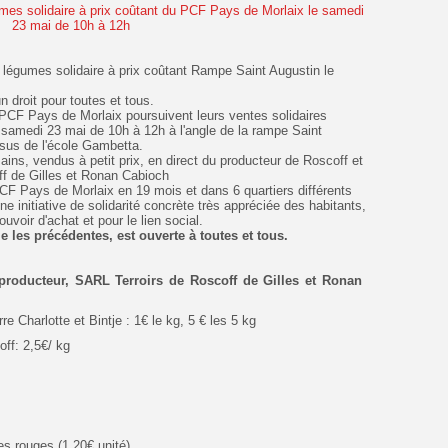
légumes solidaire à prix coûtant Rampe Saint Augustin le
n droit pour toutes et tous.
u PCF Pays de Morlaix poursuivent leurs ventes solidaires
samedi 23 mai de 10h à 12h à l'angle de la rampe Saint
ssus de l'école Gambetta.
ins, vendus à petit prix, en direct du producteur de Roscoff et
ff de Gilles et Ronan Cabioch
F Pays de Morlaix en 19 mois et dans 6 quartiers différents
 initiative de solidarité concrète très appréciée des habitants,
uvoir d'achat et pour le lien social.
 les précédentes, est ouverte à toutes et tous.
 producteur, SARL Terroirs de Roscoff de Gilles et Ronan
Charlotte et Bintje : 1€ le kg, 5 € les 5 kg
ff: 2,5€/ kg
)
es rouges (1,20€ unité)