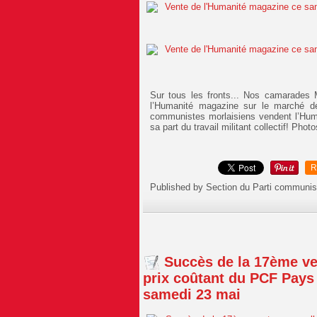
Sur tous les fronts... Nos camarades 
l’Humanité magazine sur le marché 
communistes morlaisiens vendent l’Hum
sa part du travail militant collectif! Pho
R
Published by Section du Parti communis
Succès de la 17ème ve
prix coûtant du PCF Pays
samedi 23 mai