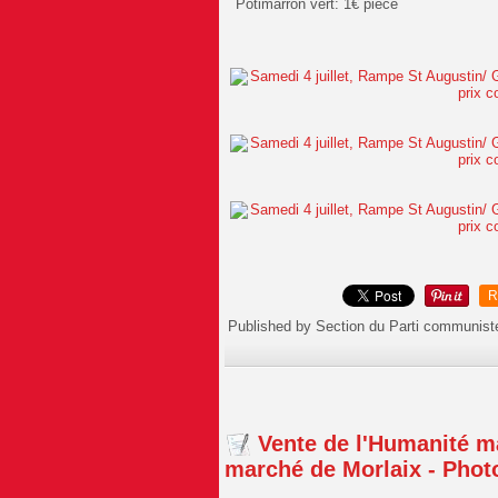
Potimarron vert: 1€ pièce
R
Published by Section du Parti communist
Vente de l'Humanité m
marché de Morlaix - Phot