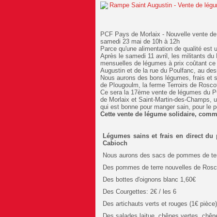
PCF Pays de Morlaix - Nouvelle vente de 
samedi 23 mai de 10h à 12h
Parce qu'une alimentation de qualité est u
Après le samedi 11 avril, les militants d
mensuelles de légumes à prix coûtant ce 
Augustin et de la rue du Poulfanc, au de
Nous aurons des bons légumes, frais et sa
de Plougoulm, la ferme Terroirs de Rosco
Ce sera la 17ème vente de légumes du PC
de Morlaix et Saint-Martin-des-Champs, une
qui est bonne pour manger sain, pour le po
Cette vente de légume solidaire, comme
Légumes sains et frais en direct du
Cabioch
Nous aurons des sacs de pommes de terre 
Des pommes de terre nouvelles de Rosco
Des bottes d'oignons blanc 1,60€
Des Courgettes: 2€ / les 6
Des artichauts verts et rouges (1€ pièce
Des salades laitue, chênes vertes, chên