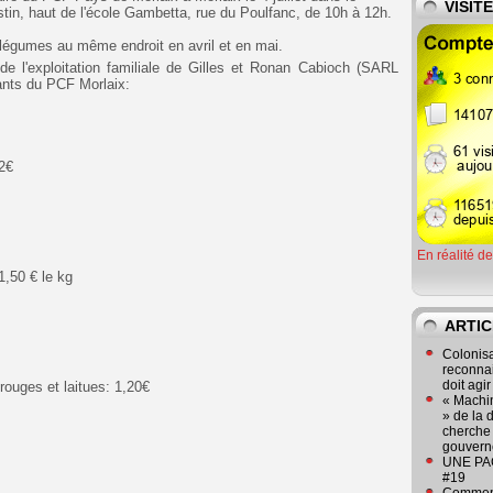
VISIT
stin, haut de l'école Gambetta, rue du Poulfanc, de 10h à 12h.
 légumes au même endroit en avril et en mai.
e l'exploitation familiale de Gilles et Ronan Cabioch (SARL
tants du PCF Morlaix:
 2€
En réalité d
1,50 € le kg
€
ARTIC
Colonisa
reconnai
doit agi
rouges et laitues: 1,20€
« Machin
» de la 
cherche 
gouver
UNE PAGE
#19