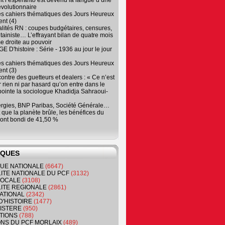
 l’espéranto est devenu la langue d’une
évolutionnaire
es cahiers thématiques des Jours Heureux
nt (4)
lités RN : coupes budgétaires, censures,
tainiste… L’effrayant bilan de quatre mois
e droite au pouvoir
 D'histoire : Série - 1936 au jour le jour
es cahiers thématiques des Jours Heureux
nt (3)
contre des guetteurs et dealers : « Ce n’est
 rien ni par hasard qu’on entre dans le
, pointe la sociologue Khadidja Sahraoui-
ergies, BNP Paribas, Société Générale…
que la planète brûle, les bénéfices du
ont bondi de 41,50 %
IQUES
QUE NATIONALE
(6647)
ITE NATIONALE DU PCF
(3132)
 LOCALE
(3108)
ITE REGIONALE
(2861)
ATIONAL
(2342)
D'HISTOIRE
(1477)
NISTERE
(950)
TIONS
(788)
ONS DU PCF MORLAIX
(489)