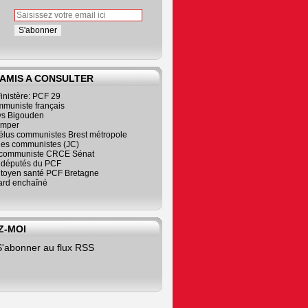
 AMIS A CONSULTER
inistère: PCF 29
mmuniste français
s Bigouden
imper
élus communistes Brest métropole
nes communistes (JC)
communiste CRCE Sénat
s députés du PCF
citoyen santé PCF Bretagne
rd enchaîné
Z-MOI
S'abonner au flux RSS