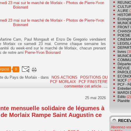
REUNIO
CULTU
A LIRE
(
HISTOI
Ecologi
MUNICI
FRONT 
CHANS
POESIE
Martine Carn, Paul Mongault et Enzo De Gregorio vendaient
CINEMA
de Morlaix ce samedi 23 mai. Comme chaque semaine les
LEGISL
DEPART
anité du week-end sur le marché de Morlaix, chacun prenant
livres
(3
tos de notre ami
Pierre-Yvon Boisnard
MUNICI
COMMU
Départe
REVUE 
epost
0
PAROLE
ECONO
te du Pays de Morlaix
-
dans
NOS ACTIONS
POSITIONS DU
MJCF
(7
PCF MORLAIX
PCF FINISTERE
PCF - F
commenter cet article
…
Entretie
MARDI 
Edito
(2)
25 mai 2026
Planète
nte mensuelle solidaire de légumes à
 de Morlaix Rampe Saint Augustin ce
RECEV
Abonnez-vous