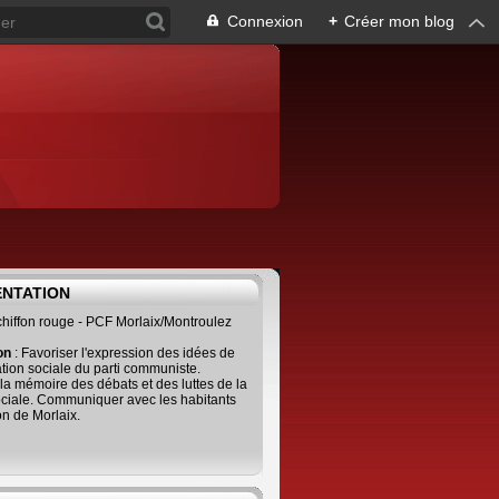
Connexion
+
Créer mon blog
ENTATION
 chiffon rouge - PCF Morlaix/Montroulez
ion
: Favoriser l'expression des idées de
tion sociale du parti communiste.
 la mémoire des débats et des luttes de la
ciale. Communiquer avec les habitants
on de Morlaix.