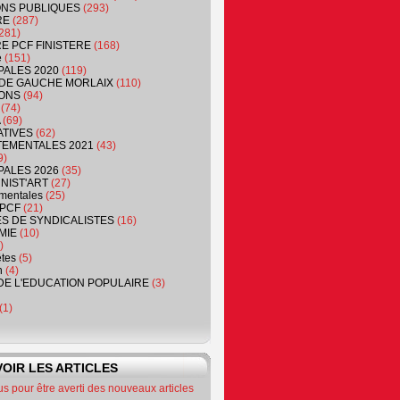
NS PUBLIQUES
(293)
RE
(287)
281)
RE PCF FINISTERE
(168)
e
(151)
PALES 2020
(119)
DE GAUCHE MORLAIX
(110)
ONS
(94)
(74)
(69)
ATIVES
(62)
EMENTALES 2021
(43)
9)
PALES 2026
(35)
NIST'ART
(27)
mentales
(25)
PCF
(21)
S DE SYNDICALISTES
(16)
MIE
(10)
)
êtes
(5)
n
(4)
DE L'EDUCATION POPULAIRE
(3)
(1)
OIR LES ARTICLES
 pour être averti des nouveaux articles