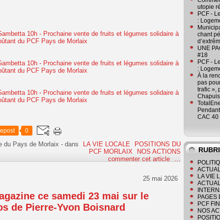
Comment
utopie r
PCF - L
: Logeme
Municipa
chant pé
d’extrêm
UNE PAGE
#18
PCF - L
: Logeme
À la ren
pas pour
trafic »
Chapuis
TotalEn
Pendant 
CAC 40 
epost
0
e du Pays de Morlaix
-
dans
LA VIE LOCALE
POSITIONS DU
RUBR
PCF MORLAIX
NOS ACTIONS
commenter cet article
…
POLITI
ACTUAL
LA VIE
25 mai 2026
ACTUAL
INTERN
agazine ce samedi 23 mai sur le
PAGES 
PCF FI
os de Pierre-Yvon Boisnard
NOS AC
POSITI