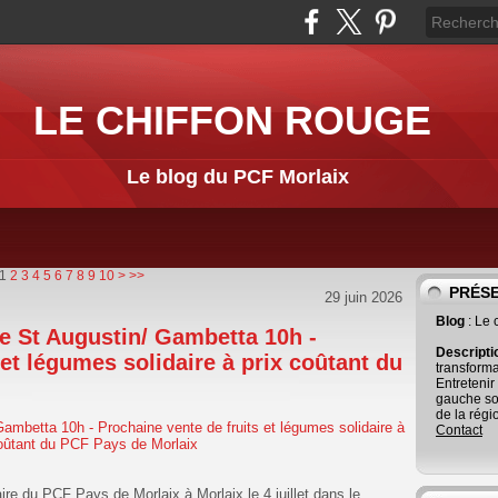
LE CHIFFON ROUGE
Le blog du PCF Morlaix
20
30
40
50
60
70
1
2
3
4
5
6
7
8
9
10
>
>>
PRÉS
29 juin 2026
Blog
: Le
pe St Augustin/ Gambetta 10h -
Descript
 et légumes solidaire à prix coûtant du
transforma
Entretenir
gauche so
de la régi
Contact
ire du PCF Pays de Morlaix à Morlaix le 4 juillet dans le