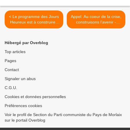
< Le programme des Jours
Appel. Au coeur de la crise,
Heureux est à construire -
construisons l’avenir -
tribune de Fabien Roussel
Tribune collective de 150
dans Libération, 14 mai
pesonnalités du monde
2020
politique, associatif,
Hébergé par Overblog
syndical et culturel -
Mercredi 13 mai 2020,
Top articles
L'Humanité >
Pages
Contact
Signaler un abus
C.G.U.
Cookies et données personnelles
Préférences cookies
Voir le profil de Section du Parti communiste du Pays de Morlaix
sur le portail Overblog