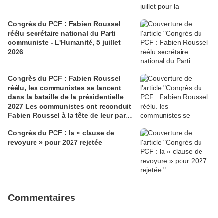
Congrès du PCF : Fabien Roussel
réélu secrétaire national du Parti
communiste - L'Humanité, 5 juillet
2026
Congrès du PCF : Fabien Roussel
réélu, les communistes se lancent
dans la bataille de la présidentielle
2027 Les communistes ont reconduit
Fabien Roussel à la tête de leur parti,
à l’issue du 40e congrès national, à
Congrès du PCF : la « clause de
Lille. Le secrétaire national, dont la
revoyure » pour 2027 rejetée
candidature devrait être officialisée le
6 septembre, veut désormais jeter «
toutes ses forces » dans la campagne
présidentielle.
Commentaires