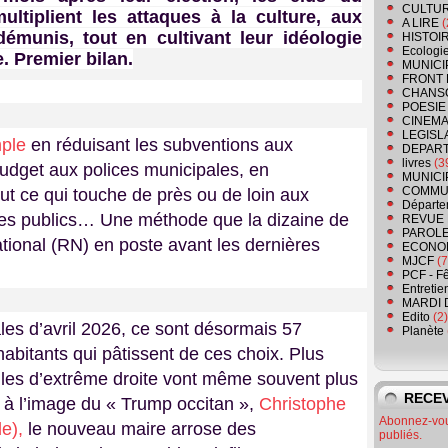
CULTU
ltiplient les attaques à la culture, aux
A LIRE
(
émunis, tout en cultivant leur idéologie
HISTOI
Ecologi
. Premier bilan.
MUNICI
FRONT 
CHANS
POESIE
CINEMA
LEGISL
mple
en réduisant les subventions aux
DEPART
livres
(3
budget aux polices municipales, en
MUNICI
COMMU
tout ce qui touche de près ou de loin aux
Départe
ices publics… Une méthode que la dizaine de
REVUE 
PAROLE
onal (RN) en poste avant les dernières
ECONO
MJCF
(7
PCF - F
Entretie
MARDI 
Edito
(2)
les d’avril 2026, ce sont désormais 57
Planète
bitants qui pâtissent de ces choix. Plus
iles d’extrême droite vont même souvent plus
RECEV
 à l’image du « Trump occitan »,
Christophe
Abonnez-vous
e),
le nouveau maire arrose des
publiés.