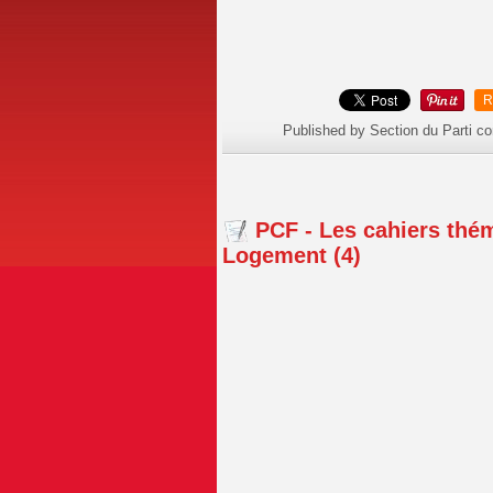
R
Published by Section du Parti c
PCF - Les cahiers thé
Logement (4)