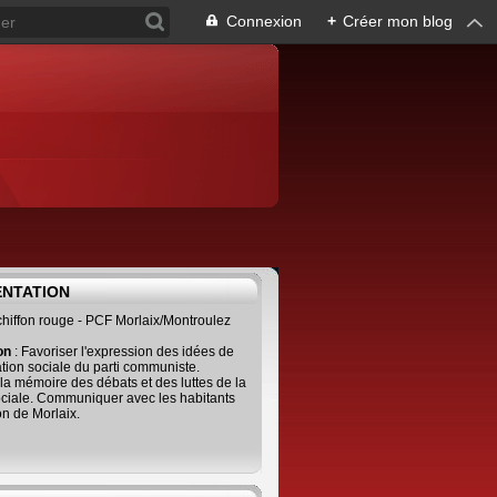
Connexion
+
Créer mon blog
ENTATION
 chiffon rouge - PCF Morlaix/Montroulez
ion
: Favoriser l'expression des idées de
tion sociale du parti communiste.
 la mémoire des débats et des luttes de la
ciale. Communiquer avec les habitants
on de Morlaix.