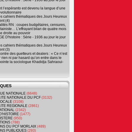
 D'histoire : Série - 1936 au jour le jour
 l’espéranto est devenu la langue d’une
évolutionnaire
es cahiers thématiques des Jours Heureux
nt (4)
lités RN : coupes budgétaires, censures,
tainiste… L’effrayant bilan de quatre mois
e droite au pouvoir
 D'histoire : Série - 1936 au jour le jour
es cahiers thématiques des Jours Heureux
nt (3)
contre des guetteurs et dealers : « Ce n’est
 rien ni par hasard qu’on entre dans le
, pointe la sociologue Khadidja Sahraoui-
IQUES
QUE NATIONALE
(6648)
ITE NATIONALE DU PCF
(3132)
 LOCALE
(3108)
ITE REGIONALE
(2861)
ATIONAL
(2342)
D'HISTOIRE
(1477)
NISTERE
(950)
TIONS
(788)
ONS DU PCF MORLAIX
(489)
NS PUBLIQUES
(293)