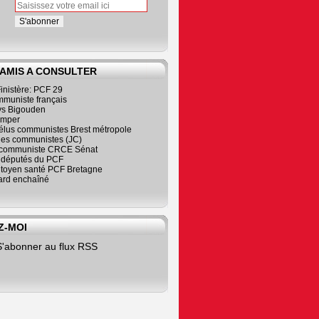
 AMIS A CONSULTER
inistère: PCF 29
mmuniste français
s Bigouden
imper
élus communistes Brest métropole
nes communistes (JC)
communiste CRCE Sénat
s députés du PCF
citoyen santé PCF Bretagne
rd enchaîné
Z-MOI
S'abonner au flux RSS