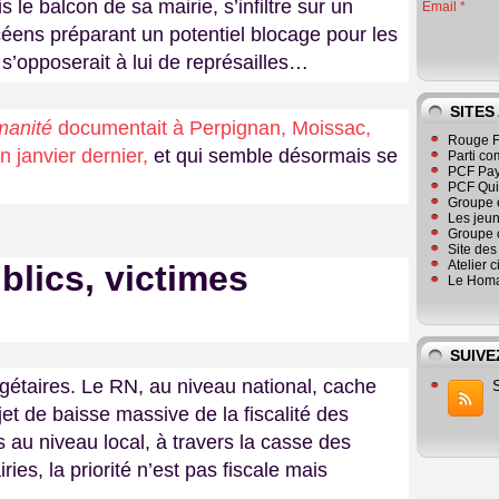
 le balcon de sa mairie, s’infiltre sur un
Email
éens préparant un potentiel blocage pour les
s’opposerait à lui de représailles…
SITES
manité
documentait à Perpignan, Moissac,
Rouge F
 janvier dernier,
et qui semble désormais se
Parti co
PCF Pay
PCF Qu
Groupe 
Les jeu
Groupe 
Site de
Atelier 
blics, victimes
Le Homa
SUIVE
gétaires. Le RN, au niveau national, cache
t de baisse massive de la fiscalité des
es au niveau local, à travers la casse des
ies, la priorité n’est pas fiscale mais