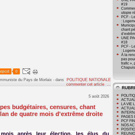
UNE PAGE
#19
Comment
utopie r
PCF - L
: Logeme
Municipa
chant pé
d’extrêm
UNE PAGE
#18
PCF - L
: Logeme
À la ren
pas pour
trafic »
Chapuis
epost
0
ommuniste du Pays de Morlaix
-
dans
POLITIQUE NATIONALE
commenter cet article
…
RUBR
POLITI
5 août 2026
ACTUAL
LA VIE
upes budgétaires, censures, chant
ACTUAL
INTERN
ilan de quatre mois d’extrême droite
PAGES 
PCF FI
NOS AC
POSITI
mois après leur élection, les élus du
REUNIO