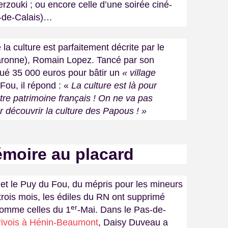
zouki ; ou encore celle d’une soirée ciné-
-de-Calais)…
 la culture est parfaitement décrite par le
aronne), Romain Lopez. Tancé par son
ué 35 000 euros pour bâtir un
« village
Fou, il répond : «
La culture est là pour
otre patrimoine français ! On ne va pas
 découvrir la culture des Papous ! »
émoire au placard
et le Puy du Fou, du mépris pour les mineurs
trois mois, les édiles du RN ont supprimé
er
omme celles du 1
-Mai. Dans le Pas-de-
rivois à Hénin-Beaumont
, Daisy Duveau a