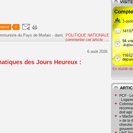
VISIT
epost
0
ommuniste du Pays de Morlaix
-
dans
POLITIQUE NATIONALE
commenter cet article
…
6 août 2026
matiques des Jours Heureux :
En réalité d
ARTIC
PCF - L
: Logeme
Colonisa
reconnai
doit agi
« Machin
» de la 
cherche 
gouver