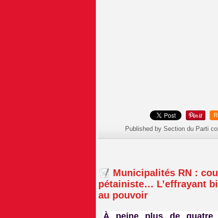
R
Published by Section du Parti c
Municipalités RN : co
pétainiste… L’effrayant b
au pouvoir
À peine plus de quatre 