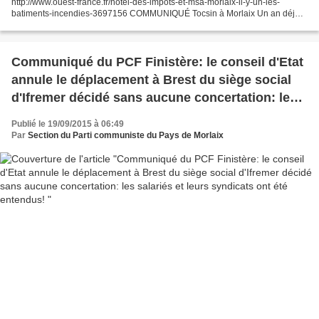
http://www.ouest-france.fr/hotel-des-impots-et-msa-morlaix-il-y-un-les-
batiments-incendies-3697156 COMMUNIQUÉ Tocsin à Morlaix Un an déjà !
Le 19 septembre 2014, l'Hôtel des Impôts...
Communiqué du PCF Finistère: le conseil d'Etat
annule le déplacement à Brest du siège social
d'Ifremer décidé sans aucune concertation: les
salariés et leurs syndicats ont été entendus!
Publié le 19/09/2015 à 06:49
Par
Section du Parti communiste du Pays de Morlaix