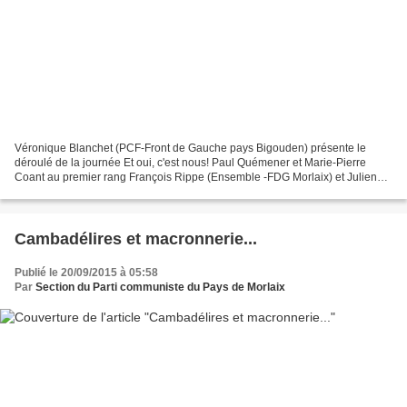
Véronique Blanchet (PCF-Front de Gauche pays Bigouden) présente le
déroulé de la journée Et oui, c'est nous! Paul Quémener et Marie-Pierre
Coant au premier rang François Rippe (Ensemble -FDG Morlaix) et Julien
Kerguillec (Parti de Gauche - FDG Morlaix) Introduction...
Cambadélires et macronnerie...
Publié le 20/09/2015 à 05:58
Par
Section du Parti communiste du Pays de Morlaix