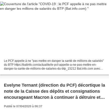
Le PCF appelle à ne "pas mettre en danger la santé de millions de salariés"
du BTP https://batinfo.com/actualite/le-pcf-appelle-a-ne-pas-mettre-en-
danger-la-sante-de-millions-de-salaries-du-btp_15212 Bat.info.com avec
AFP - 06/04/2020 Le Parti communiste...
Evelyne Ternant (direction du PCF) décortique la
note de la Caisse des dépôts et consignations
encourageant Macron à continuer à détruire et
le système de santé et l'hôpital public
Publié le 07/04/2020 à 06:37