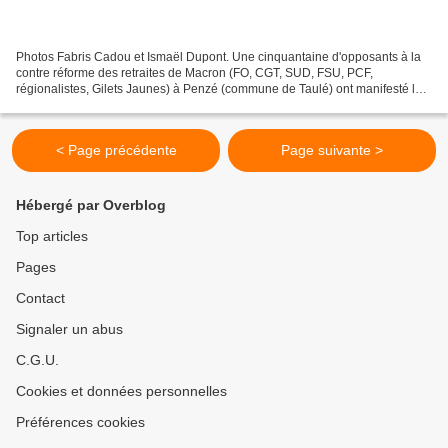
Photos Fabris Cadou et Ismaël Dupont. Une cinquantaine d'opposants à la
contre réforme des retraites de Macron (FO, CGT, SUD, FSU, PCF,
régionalistes, Gilets Jaunes) à Penzé (commune de Taulé) ont manifesté le
jeudi 30 janvier devant le restaurant de...
< Page précédente
Page suivante >
Hébergé par Overblog
Top articles
Pages
Contact
Signaler un abus
C.G.U.
Cookies et données personnelles
Préférences cookies