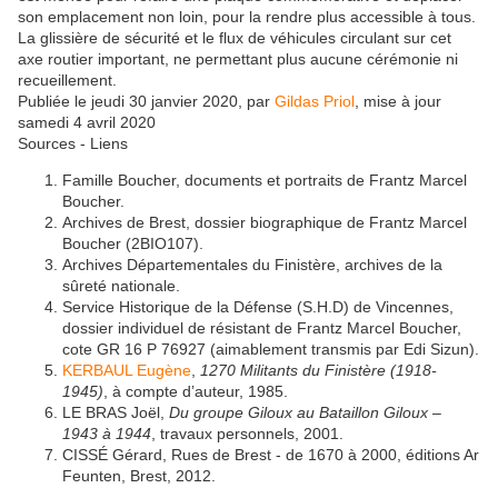
son emplacement non loin, pour la rendre plus accessible à tous.
La glissière de sécurité et le flux de véhicules circulant sur cet
axe routier important, ne permettant plus aucune cérémonie ni
recueillement.
Publiée le
jeudi 30 janvier 2020
,
par
Gildas Priol
,
mise à jour
samedi 4 avril 2020
Sources - Liens
Famille Boucher, documents et portraits de Frantz Marcel
Boucher.
Archives de Brest, dossier biographique de Frantz Marcel
Boucher (2BIO107).
Archives Départementales du Finistère, archives de la
sûreté nationale.
Service Historique de la Défense (S.H.D) de Vincennes,
dossier individuel de résistant de Frantz Marcel Boucher,
cote GR 16 P 76927 (aimablement transmis par Edi Sizun).
KERBAUL Eugène
,
1270 Militants du Finistère (1918-
1945)
, à compte d’auteur, 1985.
LE BRAS Joël,
Du groupe Giloux au Bataillon Giloux –
1943 à 1944
, travaux personnels, 2001.
CISSÉ Gérard, Rues de Brest - de 1670 à 2000, éditions Ar
Feunten, Brest, 2012.