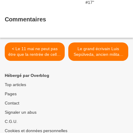
Commentaires
< Le 11 mai ne peut pas
Le grand écrivain Luis
être que la rentrée de celles
Sepúlveda, ancien militant
et ceux qui n’ont
des Jeunesses
matériellement pas le choix
communistes au Chili, est
! (réseau école du PCF, 16
décédé du Corona virus en
Hébergé par Overblog
avril)
Espagne >
Top articles
Pages
Contact
Signaler un abus
C.G.U.
Cookies et données personnelles