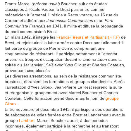
Frantz Marcel
(prénom usuel)
Boucher, suit des études
classiques à l’école Vauban à Brest puis entre comme
mécanicien à l’arsenal. Il réside à Recouvrance, au 16 rue du
Carpon et adhère aux
Jeunesses Communistes
et au
Parti
Communiste Français
en 1941. Il milite et diffuse la propagande
du parti communiste à Brest.
En mars 1942, il intègre les
Francs-Tireurs et Partisans (F.T.P)
de
Brest, et rejoint ainsi la lutte armée contre l’occupant allemand. Il
fait partie du groupe de Pierre Corre, comprenant une
cinquantaine de résistants. Il participe notamment à l’attentat
envers les troupes d’occupation devant le cinéma
Eden
dans la
soirée du 1er janvier 1943 avec Yves Giloux et Charles Coatelan,
provoquant cinq blessés.
Les diverses arrestations, au sein de la résistance communiste
brestoise, ébranlent les formations et groupes clandestins. Après
l’arrestation d’Yves Giloux, Jean-Pierre Le Rest reprend la suite
et réorganise le groupement avec Marcel Boucher et Charles
Coatelan. Cette formation prend désormais le nom de
groupe
Giloux
.
Entre novembre et décembre 1943, il participe à des opérations
de sabotages de voies ferrées entre Brest et Landerneau avec le
groupe
Lambert
. Marcel Boucher aurait, à des périodes
inconnues, également participé à la recherche et au transport