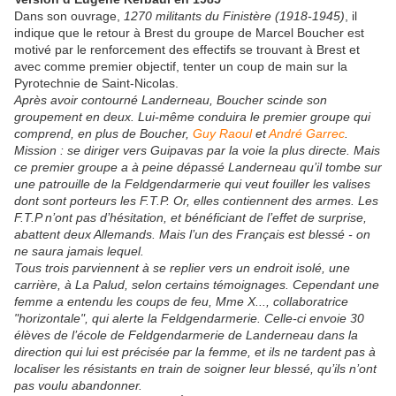
Dans son ouvrage,
1270 militants du Finistère (1918-1945)
, il
indique que le retour à Brest du groupe de Marcel Boucher est
motivé par le renforcement des effectifs se trouvant à Brest et
avec comme premier objectif, tenter un coup de main sur la
Pyrotechnie de Saint-Nicolas.
Après avoir contourné Landerneau, Boucher scinde son
groupement en deux. Lui-même conduira le premier groupe qui
comprend, en plus de Boucher,
Guy Raoul
et
André Garrec
.
Mission : se diriger vers Guipavas par la voie la plus directe. Mais
ce premier groupe a à peine dépassé Landerneau qu’il tombe sur
une patrouille de la Feldgendarmerie qui veut fouiller les valises
dont sont porteurs les F.T.P. Or, elles contiennent des armes. Les
F.T.P n’ont pas d’hésitation, et bénéficiant de l’effet de surprise,
abattent deux Allemands. Mais l’un des Français est blessé - on
ne saura jamais lequel.
Tous trois parviennent à se replier vers un endroit isolé, une
carrière, à La Palud, selon certains témoignages. Cependant une
femme a entendu les coups de feu, Mme X..., collaboratrice
"horizontale", qui alerte la Feldgendarmerie. Celle-ci envoie 30
élèves de l’école de Feldgendarmerie de Landerneau dans la
direction qui lui est précisée par la femme, et ils ne tardent pas à
localiser les résistants en train de soigner leur blessé, qu’ils n’ont
pas voulu abandonner.