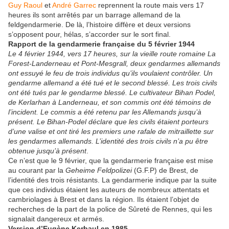
Guy Raoul
et
André Garrec
reprennent la route mais vers 17
heures ils sont arrêtés par un barrage allemand de la
feldgendarmerie. De là, l’histoire diffère et deux versions
s’opposent pour, hélas, s’accorder sur le sort final.
Rapport de la gendarmerie française du 5 février 1944
Le 4 février 1944, vers 17 heures, sur la vieille route romaine La
Forest-Landerneau et Pont-Mesgrall, deux gendarmes allemands
ont essuyé le feu de trois individus qu’ils voulaient contrôler. Un
gendarme allemand a été tué et le second blessé. Les trois civils
ont été tués par le gendarme blessé. Le cultivateur Bihan Podel,
de Kerlarhan à Landerneau, et son commis ont été témoins de
l’incident. Le commis a été retenu par les Allemands jusqu’à
présent. Le Bihan-Podel déclare que les civils étaient porteurs
d’une valise et ont tiré les premiers une rafale de mitraillette sur
les gendarmes allemands. L’identité des trois civils n’a pu être
obtenue jusqu’à présent
.
Ce n’est que le 9 février, que la gendarmerie française est mise
au courant par la
Geheime Feldpolizei
(G.F.P) de Brest, de
l’identité des trois résistants. La gendarmerie indique par la suite
que ces individus étaient les auteurs de nombreux attentats et
cambriolages à Brest et dans la région. Ils étaient l’objet de
recherches de la part de la police de Sûreté de Rennes, qui les
signalait dangereux et armés.
Version d’Eugène Kerbaul en 1985