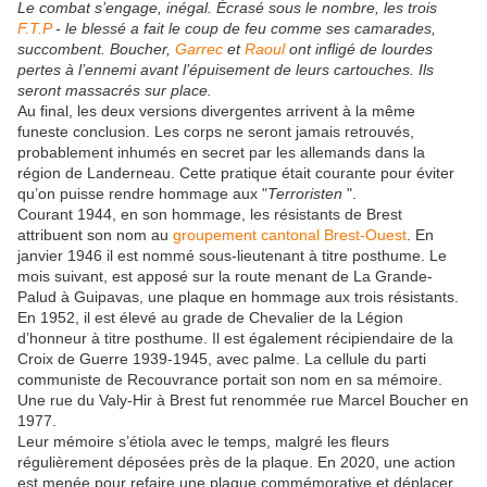
Le combat s’engage, inégal. Écrasé sous le nombre, les trois
F.T.P
- le blessé a fait le coup de feu comme ses camarades,
succombent. Boucher,
Garrec
et
Raoul
ont infligé de lourdes
pertes à l’ennemi avant l’épuisement de leurs cartouches. Ils
seront massacrés sur place.
Au final, les deux versions divergentes arrivent à la même
funeste conclusion. Les corps ne seront jamais retrouvés,
probablement inhumés en secret par les allemands dans la
région de Landerneau. Cette pratique était courante pour éviter
qu’on puisse rendre hommage aux "
Terroristen
".
Courant 1944, en son hommage, les résistants de Brest
attribuent son nom au
groupement cantonal Brest-Ouest
. En
janvier 1946 il est nommé sous-lieutenant à titre posthume. Le
mois suivant, est apposé sur la route menant de La Grande-
Palud à Guipavas, une plaque en hommage aux trois résistants.
En 1952, il est élevé au grade de Chevalier de la Légion
d’honneur à titre posthume. Il est également récipiendaire de la
Croix de Guerre 1939-1945, avec palme. La cellule du parti
communiste de Recouvrance portait son nom en sa mémoire.
Une rue du Valy-Hir à Brest fut renommée rue Marcel Boucher en
1977.
Leur mémoire s’étiola avec le temps, malgré les fleurs
régulièrement déposées près de la plaque. En 2020, une action
est menée pour refaire une plaque commémorative et déplacer