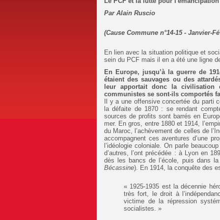
Le PCF et la lutte pour l'émancipatio
Par
Alain Ruscio
(Cause Commune n°14-15 - Janvier-Fév
En lien avec la situation politique et soci
sein du PCF mais il en a été une ligne d
En Europe, jusqu’à la guerre de 191
étaient des sauvages ou des attardé
leur apportait donc la civilisatio
communistes se sont-ils comportés fa
Il y a une offensive concertée du parti 
la défaite de 1870 : se rendant compt
sources de profits sont barrés en Europe 
mer. En gros, entre 1880 et 1914, l’empi
du Maroc, l’achèvement de celles de l’In
accompagnent ces aventures d’une prop
l’idéologie coloniale. On parle beaucou
d’autres, l’ont précédée : à Lyon en 1
dès les bancs de l’école, puis dans la
Bécassine
). En 1914, la conquête des e
« 1925-1935 est la décennie hér
très fort, le droit à l’indépenda
victime de la répression systém
socialistes. »