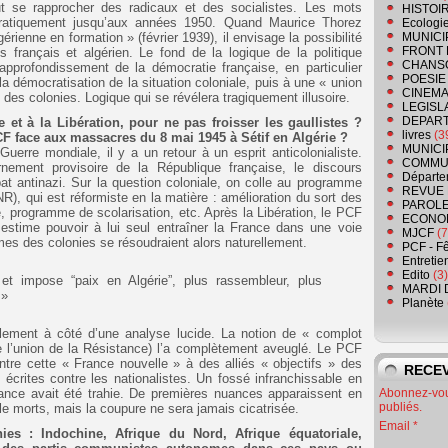
t se rapprocher des radicaux et des socialistes. Les mots
HISTOI
 pratiquement jusqu’aux années 1950. Quand Maurice Thorez
Ecologi
érienne en formation » (février 1939), il envisage la possibilité
MUNICI
FRONT 
es français et algérien. Le fond de la logique de la politique
CHANS
’approfondissement de la démocratie française, en particulier
POESIE
 démocratisation de la situation coloniale, puis à une « union
CINEMA
 des colonies. Logique qui se révélera tragiquement illusoire.
LEGISL
DEPART
et à la Libération, pour ne pas froisser les gaullistes ?
livres
(3
 face aux massacres du 8 mai 1945 à Sétif en Algérie ?
MUNICI
uerre mondiale, il y a un retour à un esprit anticolonialiste.
COMMU
nement provisoire de la République française, le discours
Départe
t antinazi. Sur la question coloniale, on colle au programme
REVUE 
R), qui est réformiste en la matière : amélioration du sort des
PAROLE
é, programme de scolarisation, etc. Après la Libération, le PCF
ECONO
il estime pouvoir à lui seul entraîner la France dans une voie
MJCF
(7
mes des colonies se résoudraient alors naturellement.
PCF - F
Entretie
Edito
(3)
et impose “paix en Algérie”, plus rassembleur, plus
MARDI 
.»
Planète
ement à côté d’une analyse lucide. La notion de « complot
e l’union de la Résistance) l’a complètement aveuglé. Le PCF
ntre cette « France nouvelle » à des alliés « objectifs » des
RECEV
crites contre les nationalistes. Un fossé infranchissable en
fiance avait été trahie. De premières nuances apparaissent en
Abonnez-vous
publiés.
ille morts, mais la coupure ne sera jamais cicatrisée.
Email
es : Indochine, Afrique du Nord, Afrique équatoriale,