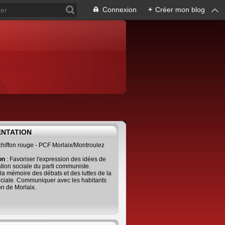
Connexion
+
Créer mon blog
ENTATION
 chiffon rouge - PCF Morlaix/Montroulez
ion
: Favoriser l'expression des idées de
tion sociale du parti communiste.
 la mémoire des débats et des luttes de la
ciale. Communiquer avec les habitants
on de Morlaix.