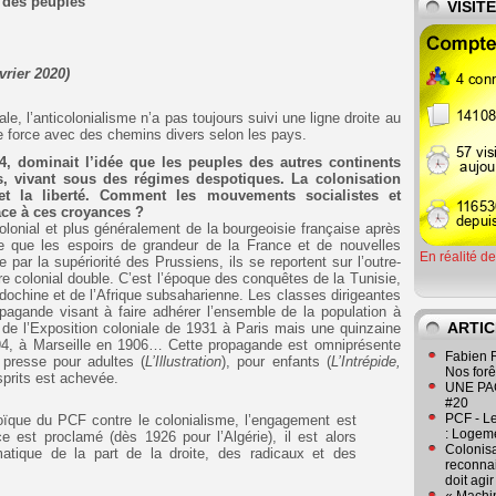
n des peuples
VISIT
rier 2020)
ale, l’anticolonialisme n’a pas toujours suivi une ligne droite au
e force avec des chemins divers selon les pays.
4, dominait l’idée que les peuples des autres continents
s, vivant sous des régimes despotiques. La colonisation
n et la liberté. Comment les mouvements socialistes et
ce à ces croyances ?
colonial et plus généralement de la bourgeoisie française après
e que les espoirs de grandeur de la France et de nouvelles
En réalité d
par la supériorité des Prussiens, ils se reportent sur l’outre-
re colonial double. C’est l’époque des conquêtes de la Tunisie,
dochine et de l’Afrique subsaharienne. Les classes dirigeantes
agande visant à faire adhérer l’ensemble de la population à
ARTIC
p de l’Exposition coloniale de 1931 à Paris mais une quinzaine
894, à Marseille en 1906… Cette propagande est omniprésente
Fabien R
 presse pour adultes (
L’Illustration
), pour enfants (
L’Intrépide,
Nos forêt
sprits est achevée.
UNE PAGE
#20
PCF - L
oïque du PCF contre le colonialisme, l’engagement est
: Logeme
nce est proclamé (dès 1926 pour l’Algérie), il est alors
Colonisa
atique de la part de la droite, des radicaux et des
reconnai
doit agi