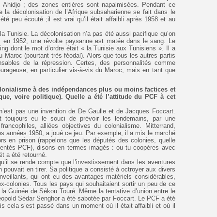
t, Ahidjo ; des zones entières sont napalmisées. Pendant ce
e la décolonisation de l’Afrique subsaharienne se fait dans le
 peu écouté ;il est vrai qu’il était affaibli après 1958 et au
la Tunisie. La décolonisation n’a pas été aussi pacifique qu’on
ie, en 1952, une révolte paysanne est matée dans le sang. Le
g dont le mot d’ordre était « la Tunisie aux Tunisiens ». Il a
u Maroc (pourtant très féodal). Alors que tous les autres partis
nsables de la répression. Certes, des personnalités comme
urageuse, en particulier vis-à-vis du Maroc, mais en tant que
lonialisme à des indépendances plus ou moins factices et
e, voire politique). Quelle a été l’attitude du PCF à cet
 n’est pas une invention de De Gaulle et de Jacques Foccart.
t toujours eu le souci de prévoir les lendemains, par une
 francophiles, alliées objectives du colonialisme. Mitterrand,
es années 1950, a joué ce jeu. Par exemple, il a mis le marché
rs en prison (rappelons que les députés des colonies, quelle
parentés PCF), disons en termes imagés : ou tu coopères avec
t a été retourné.
 qu’il se rende compte que l’investissement dans les aventures
n pouvait en tirer. Sa politique a consisté à octroyer aux divers
veillants, qui ont eu des avantages matériels considérables,
 ex-colonies. Tous les pays qui souhaitaient sortir un peu de ce
la Guinée de Sékou Touré. Même la tentative d’union entre le
éopold Sédar Senghor a été sabotée par Foccart. Le PCF a été
 cela s’est passé dans un moment où il était affaibli et où il