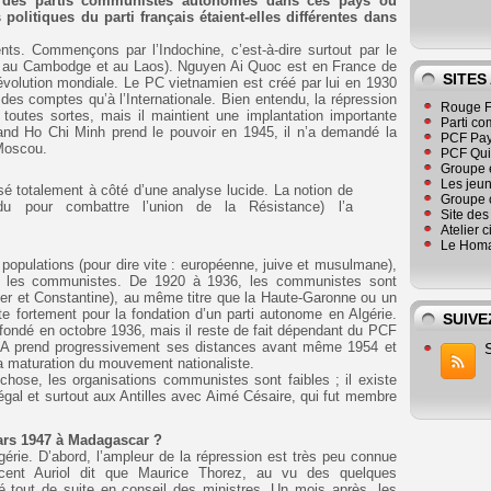
-il des partis communistes autonomes dans ces pays ou
politiques du parti français étaient-elles différentes dans
nts. Commençons par l’Indochine, c’est-à-dire surtout par le
s au Cambodge et au Laos). Nguyen Ai Quoc est en France de
SITES
évolution mondiale. Le PC vietnamien est créé par lui en 1930
des comptes qu’à l’Internationale. Bien entendu, la répression
Rouge F
 toutes sortes, mais il maintient une implantation importante
Parti co
and Ho Chi Minh prend le pouvoir en 1945, il n’a demandé la
PCF Pay
 Moscou.
PCF Qu
Groupe 
Les jeu
é totalement à côté d’une analyse lucide. La notion de
Groupe 
ndu pour combattre l’union de la Résistance) l’a
Site de
Atelier 
Le Homa
 populations (pour dire vite : européenne, juive et musulmane),
mi les communistes. De 1920 à 1936, les communistes sont
lger et Constantine), au même titre que la Haute-Garonne ou un
ste fortement pour la fondation d’un parti autonome en Algérie.
SUIVE
fondé en octobre 1936, mais il reste de fait dépendant du PCF
CA prend progressivement ses distances avant même 1954 et
 maturation du mouvement nationaliste.
-chose, les organisations communistes sont faibles ; il existe
al et surtout aux Antilles avec Aimé Césaire, qui fut membre
ars 1947 à Madagascar ?
gérie. D’abord, l’ampleur de la répression est très peu connue
cent Auriol dit que Maurice Thorez, au vu des quelques
sté tout de suite en conseil des ministres. Un mois après, les