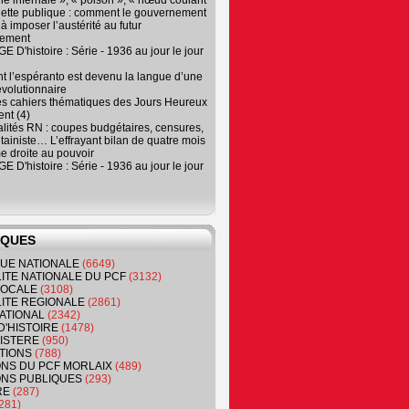
e infernale », « poison », « nœud coulant
dette publique : comment le gouvernement
à imposer l’austérité au futur
nement
 D'histoire : Série - 1936 au jour le jour
 l’espéranto est devenu la langue d’une
évolutionnaire
es cahiers thématiques des Jours Heureux
nt (4)
lités RN : coupes budgétaires, censures,
tainiste… L’effrayant bilan de quatre mois
e droite au pouvoir
 D'histoire : Série - 1936 au jour le jour
IQUES
QUE NATIONALE
(6649)
ITE NATIONALE DU PCF
(3132)
 LOCALE
(3108)
ITE REGIONALE
(2861)
ATIONAL
(2342)
D'HISTOIRE
(1478)
NISTERE
(950)
TIONS
(788)
ONS DU PCF MORLAIX
(489)
NS PUBLIQUES
(293)
RE
(287)
281)