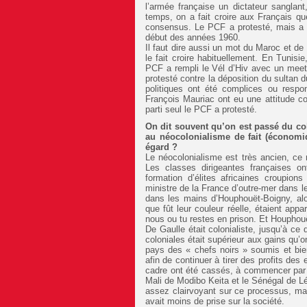
l’armée française un dictateur sanglan
temps, on a fait croire aux Français qu
consensus. Le PCF a protesté, mais a été
début des années 1960.
Il faut dire aussi un mot du Maroc et de 
le fait croire habituellement. En Tunis
PCF a rempli le Vél d’Hiv avec un meetin
protesté contre la déposition du sultan d
politiques ont été complices ou respo
François Mauriac ont eu une attitude co
parti seul le PCF a protesté.
On dit souvent qu’on est passé du co
au néocolonialisme de fait (économiqu
égard ?
Le néocolonialisme est très ancien, ce
Les classes dirigeantes françaises on
formation d’élites africaines croupions
ministre de la France d’outre-mer dans l
dans les mains d’Houphouët-Boigny, alo
que fût leur couleur réelle, étaient ap
nous ou tu restes en prison. Et Houphouë
De Gaulle était colonialiste, jusqu’à ce
coloniales était supérieur aux gains qu’o
pays des « chefs noirs » soumis et bien
afin de continuer à tirer des profits des
cadre ont été cassés, à commencer par 
Mali de Modibo Keita et le Sénégal de L
assez clairvoyant sur ce processus, mais
avait moins de prise sur la société.