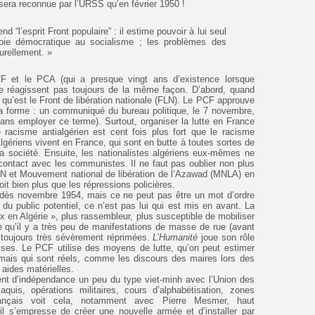
era reconnue par l’URSS qu’en février 1950 !
nd “l’esprit Front populaire” : il estime pouvoir à lui seul
oie démocratique au socialisme ; les problèmes des
urellement. »
PCF et le PCA (qui a presque vingt ans d’existence lorsque
 réagissent pas toujours de la même façon. D’abord, quand
e qu’est le Front de libération nationale (FLN). Le PCF approuve
la forme : un communiqué du bureau politique, le 7 novembre,
ans employer ce terme). Surtout, organiser la lutte en France
le racisme antialgérien est cent fois plus fort que le racisme
Algériens vivent en France, qui sont en butte à toutes sortes de
la société. Ensuite, les nationalistes algériens eux-mêmes ne
 contact avec les communistes. Il ne faut pas oublier non plus
N et Mouvement national de libération de l’Azawad (MNLA) en
oit bien plus que les répressions policières.
dès novembre 1954, mais ce ne peut pas être un mot d’ordre
 du public potentiel, ce n’est pas lui qui est mis en avant. La
x en Algérie », plus rassembleur, plus susceptible de mobiliser
tre qu’il y a très peu de manifestations de masse de rue (avant
t toujours très sévèrement réprimées.
L’Humanité
joue son rôle
ises. Le PCF utilise des moyens de lutte, qu’on peut estimer
 mais qui sont réels, comme les discours des maires lors des
 aides matérielles.
 d’indépendance un peu du type viet-minh avec l’Union des
uis, opérations militaires, cours d’alphabétisation, zones
rançais voit cela, notamment avec Pierre Mesmer, haut
 s’empresse de créer une nouvelle armée et d’installer par