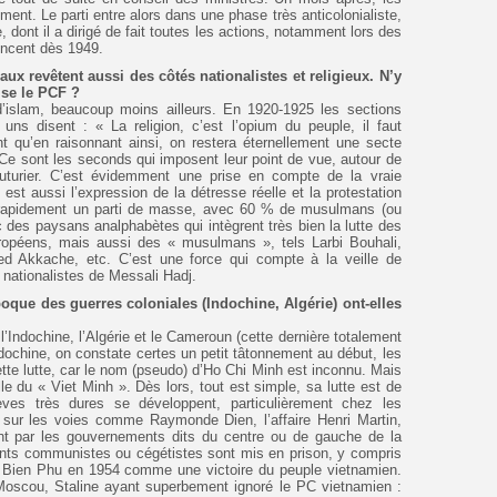
t. Le parti entre alors dans une phase très anticolonialiste,
e, dont il a dirigé de fait toutes les actions, notamment lors des
ncent dès 1949.
x revêtent aussi des côtés nationalistes et religieux. N’y
aise le PCF ?
’islam, beaucoup moins ailleurs. En 1920-1925 les sections
ns disent : « La religion, c’est l’opium du peuple, il faut
t qu’en raisonnant ainsi, on restera éternellement une secte
e sont les seconds qui imposent leur point de vue, autour de
uturier. C’est évidemment une prise en compte de la vraie
est aussi l’expression de la détresse réelle et la protestation
 rapidement un parti de masse, avec 60 % de musulmans (ou
des paysans analphabètes qui intègrent très bien la lutte des
ropéens, mais aussi des « musulmans », tels Larbi Bouhali,
d Akkache, etc. C’est une force qui compte à la veille de
es nationalistes de Messali Hadj.
poque des guerres coloniales (Indochine, Algérie) ont-elles
 l’Indochine, l’Algérie et le Cameroun (cette dernière totalement
ndochine, on constate certes un petit tâtonnement au début, les
te lutte, car le nom (pseudo) d’Ho Chi Minh est inconnu. Mais
le du « Viet Minh ». Dès lors, tout est simple, sa lutte est de
grèves très dures se développent, particulièrement chez les
 sur les voies comme Raymonde Dien, l’affaire Henri Martin,
ent par les gouvernements dits du centre ou de gauche de la
ants communistes ou cégétistes sont mis en prison, y compris
Bien Phu en 1954 comme une victoire du peuple vietnamien.
 Moscou, Staline ayant superbement ignoré le PC vietnamien :