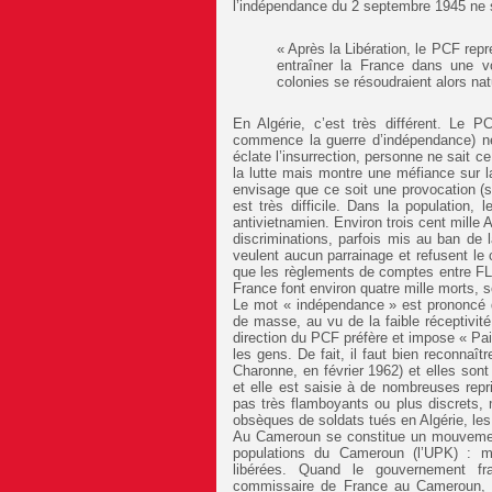
l’indépendance du 2 septembre 1945 ne s
« Après la Libération, le PCF repre
entraîner la France dans une v
colonies se résoudraient alors nat
En Algérie, c’est très différent. Le 
commence la guerre d’indépendance) ne
éclate l’insurrection, personne ne sait c
la lutte mais montre une méfiance sur 
envisage que ce soit une provocation (s
est très difficile. Dans la population, 
antivietnamien. Environ trois cent mille 
discriminations, parfois mis au ban de 
veulent aucun parrainage et refusent le
que les règlements de comptes entre FL
France font environ quatre mille morts, s
Le mot « indépendance » est prononcé 
de masse, au vu de la faible réceptivité
direction du PCF préfère et impose « Pai
les gens. De fait, il faut bien reconnaî
Charonne, en février 1962) et elles son
et elle est saisie à de nombreuses repr
pas très flamboyants ou plus discrets,
obsèques de soldats tués en Algérie, les
Au Cameroun se constitue un mouvement
populations du Cameroun (l’UPK) : maq
libérées. Quand le gouvernement f
commissaire de France au Cameroun, il