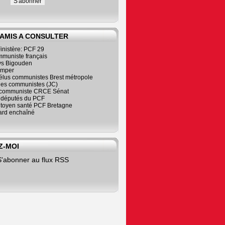
 AMIS A CONSULTER
inistère: PCF 29
mmuniste français
s Bigouden
imper
élus communistes Brest métropole
nes communistes (JC)
communiste CRCE Sénat
s députés du PCF
citoyen santé PCF Bretagne
rd enchaîné
Z-MOI
S'abonner au flux RSS