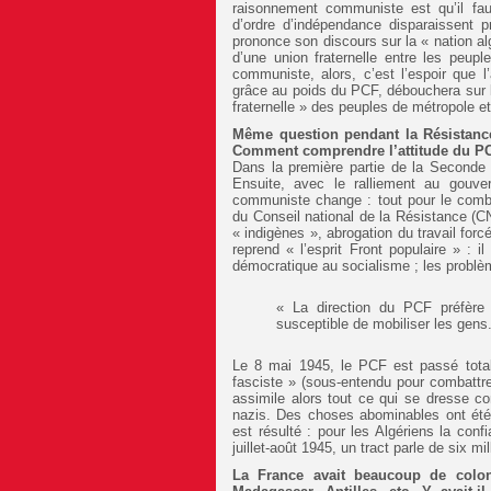
raisonnement communiste est qu’il fau
d’ordre d’indépendance disparaissent
prononce son discours sur la « nation alg
d’une union fraternelle entre les peupl
communiste, alors, c’est l’espoir que l
grâce au poids du PCF, débouchera sur la
fraternelle » des peuples de métropole et
Même question pendant la Résistance 
Comment comprendre l’attitude du PCF
Dans la première partie de la Seconde G
Ensuite, avec le ralliement au gouver
communiste change : tout pour le comba
du Conseil national de la Résistance (CN
« indigènes », abrogation du travail forc
reprend « l’esprit Front populaire » : 
démocratique au socialisme ; les problè
« La direction du PCF préfère 
susceptible de mobiliser les gens
Le 8 mai 1945, le PCF est passé total
fasciste » (sous-entendu pour combattr
assimile alors tout ce qui se dresse co
nazis. Des choses abominables ont été é
est résulté : pour les Algériens la con
juillet-août 1945, un tract parle de six m
La France avait beaucoup de coloni