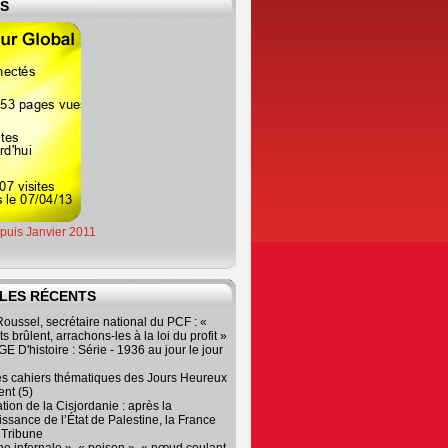
ES
epuis Janvier 2011
LES RÉCENTS
oussel, secrétaire national du PCF : «
s brûlent, arrachons-les à la loi du profit »
 D'histoire : Série - 1936 au jour le jour
es cahiers thématiques des Jours Heureux
nt (5)
tion de la Cisjordanie : après la
ssance de l’État de Palestine, la France
r Tribune