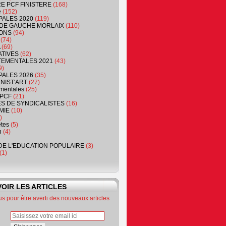
RE PCF FINISTERE
(168)
e
(152)
PALES 2020
(119)
DE GAUCHE MORLAIX
(110)
ONS
(94)
(74)
(69)
ATIVES
(62)
EMENTALES 2021
(43)
9)
PALES 2026
(35)
NIST'ART
(27)
mentales
(25)
PCF
(21)
S DE SYNDICALISTES
(16)
MIE
(10)
)
êtes
(5)
n
(4)
DE L'EDUCATION POPULAIRE
(3)
(1)
OIR LES ARTICLES
 pour être averti des nouveaux articles