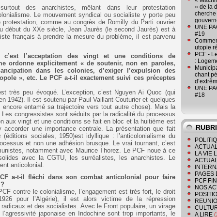
« Machin
» de la 
surtout des anarchistes, mêlant dans leur protestation
cherche 
icolonialisme. Le mouvement syndical ou socialiste y porte peu
gouver
e protestation, comme au congrès de Romilly du Parti ouvrier
UNE PAGE
u début du XXe siècle, Jean Jaurès (le second Jaurès) est à
#19
iste français à prendre la mesure du problème, il est parvenu
Comment
utopie r
PCF - L
 c’est l’acceptation des vingt et une conditions de
: Logeme
ème ordonne explicitement « de soutenir, non en paroles,
Municipa
ncipation dans les colonies, d’exiger l’expulsion des
chant pé
opole », etc. Le PCF a-t-il exactement suivi ces préceptes
d’extrêm
UNE PAGE
est très peu évoqué. L’exception, c’est Nguyen Ai Quoc (qui
#18
 1942). Il est soutenu par Paul Vaillant-Couturier et quelques
s encore entamé sa trajectoire vers tout autre chose). Mais la
es congressistes sont séduits par la radicalité du processus
on aux vingt et une conditions se fait en bloc et la huitième est
RUBR
 accorder une importance centrale. La présentation que fait
s
(éditions sociales, 1950)est idyllique : l’anticolonialisme du
POLITI
cessus et non une adhésion brusque. Le vrai tournant, c’est
ACTUAL
mmunistes, notamment avec Maurice Thorez. Le PCF noue à ce
LA VIE
lides avec la CGTU, les surréalistes, les anarchistes. Le
ACTUAL
nt anticolonial.
INTERN
PAGES 
CF a-t-il fléchi dans son combat anticolonial pour faire
PCF FI
 ?
NOS AC
F contre le colonialisme, l’engagement est très fort, le droit
POSITI
26 pour l’Algérie), il est alors victime de la répression
REUNIO
 radicaux et des socialistes. Avec le Front populaire, un virage
CULTU
 l’agressivité japonaise en Indochine sont trop importants, le
A LIRE
(