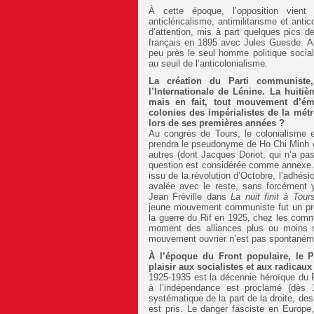
À cette époque, l’opposition vient 
anticléricalisme, antimilitarisme et ant
d’attention, mis à part quelques pics d
français en 1895 avec Jules Guesde. A
peu près le seul homme politique social
au seuil de l’anticolonialisme.
La création du Parti communiste,
l’Internationale de Lénine. La huiti
mais en fait, tout mouvement d’éma
colonies des impérialistes de la métr
lors de ses premières années ?
Au congrès de Tours, le colonialisme 
prendra le pseudonyme de Ho Chi Minh en
autres (dont Jacques Doriot, qui n’a pa
question est considérée comme annexe. L
issu de la révolution d’Octobre, l’adhési
avalée avec le reste, sans forcément y
Jean Fréville dans
La nuit finit à Tour
jeune mouvement communiste fut un pro
la guerre du Rif en 1925, chez les co
moment des alliances plus ou moins so
mouvement ouvrier n’est pas spontanéme
À l’époque du Front populaire, le P
plaisir aux socialistes et aux radicaux
1925-1935 est la décennie héroïque du PC
à l’indépendance est proclamé (dès 19
systématique de la part de la droite, des
est pris. Le danger fasciste en Europe,