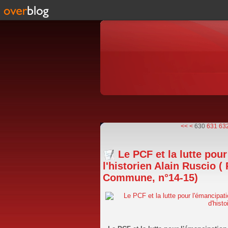
600
610
620
<<
<
630
631
63
Le PCF et la lutte pou
l'historien Alain Ruscio (
Commune, n°14-15)