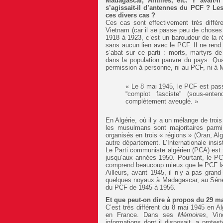
Madagascar, Antilles, etc. Y avait
s’agissait-il d’antennes du PCF ? Les 
ces divers cas ?
Ces cas sont effectivement très différe
Vietnam (car il se passe peu de chose
1918 à 1923, c’est un baroudeur de la r
sans aucun lien avec le PCF. Il ne rend 
s’abat sur ce parti : morts, martyrs de
dans la population pauvre du pays. Qu
permission à personne, ni au PCF, ni à
« Le 8 mai 1945, le PCF est pass
“complot fasciste” (sous-ente
complètement aveuglé. »
En Algérie, où il y a un mélange de trois
les musulmans sont majoritaires par
organisés en trois « régions » (Oran, A
autre département. L’Internationale insi
Le Parti communiste algérien (PCA) est 
jusqu’aux années 1950. Pourtant, le P
comprend beaucoup mieux que le PCF la
Ailleurs, avant 1945, il n’y a pas grand
quelques noyaux à Madagascar, au Sénég
du PCF de 1945 à 1956.
Et que peut-on dire à propos du 29 m
C’est très différent du 8 mai 1945 en Al
en France. Dans ses
Mémoires
, Vin
informations dont il disposait, a prote