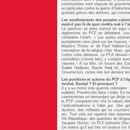
communistes sont chassés du gouvernemen
en particulier contre la guerre d’Indochin
grandes grèves des dockers, qui comme
Les soulèvements des peuples coloniau
avait-il pas là de quoi mettre mal à l’
La question se pose surtout en pays d
algériennes du PCF en débattent. Les u
combattre l’islam. » Les autres estimen
européenne sans prise sur les masses. C
Maurice Thorez et de Paul Vaillant-Co
conception de la religion chez Marx, qui 
contre cette détresse. Le PCA devient
considérés comme tels), y compris avec 
classes ! À sa tête, on trouve des Eu
Sadek Hadjerès, Bachir Hadj Ali, Ahme
l’insurrection, certes très loin derrière l
Les positions et actions du PCF à l’é
évolué, fluctué ? Et pourquoi ?
Il y a au moins trois guerres coloniales :
oubliée). Prenons-les dans l’ordre. En I
communistes se demandant qui dirige cet
le PCF comprend très vite la nature réel
l’anticolonialisme à l’état pur. Des 
dockers, des militants qui se couchent
etc. Tout cela est réprimé très durem
IVe République, des quantités de dirige
Jacques Duclos. Le PCF présente Dien 
On notera qu’il est très en avance sur