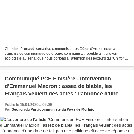
Christine Prunaud, sénatrice communiste des Côtes d'Armor, nous a
transmis ce communiqué du groupe communiste, républicain, citoyen,
écologiste au sénat que nous portons à l'attention des lecteurs du "Chiffon
Rouge". La Santé n’a pas de prix ! Alors que...
Communiqué PCF Finistère - Intervention
d'Emmanuel Macron : assez de blabla, les
Français veulent des actes : l'annonce d'une
date ne fait pas une politique efficace de
Publié le 15/04/2020 à 05:00
réponse à la crise sanitaire et économique !
Par
Section du Parti communiste du Pays de Morlaix