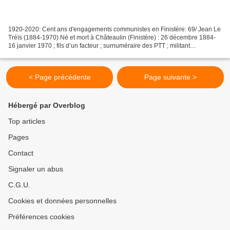
1920-2020: Cent ans d'engagements communistes en Finistère: 69/ Jean Le
Tréïs (1884-1970) Né et mort à Châteaulin (Finistère) : 26 décembre 1884-
16 janvier 1970 ; fils d’un facteur ; surnuméraire des PTT ; militant
syndicaliste, socialiste puis communiste,...
< Page précédente
Page suivante >
Hébergé par Overblog
Top articles
Pages
Contact
Signaler un abus
C.G.U.
Cookies et données personnelles
Préférences cookies