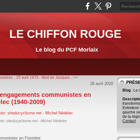
LE CHIFFON ROUGE
Le blog du PCF Morlaix
laires...
25 avril 1975 - Mort de Jacques... >>
PRÉS
26 avril 2020
Blog
: Le
d'engagements communistes en
Descript
elec (1940-2009)
transforma
Entretenir
gauche so
de la régi
to: siteducyclisme.net - Michel Nédelec
Contact
munistes en Finistère: