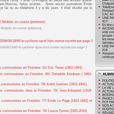
 Roland Leroy, il avait co-imaginé au début des années quatre-
trafic »
Chapuis
aris-Moscou, hélas avortée... Notre ancien journaliste Émile
TotalEn
 l'ai eu au téléphone il y a dix jours. Il était révolté par la
Pendant 
CAC 40 
UNE PAGE
#17
En finir
 Nédelec en course (pinterest)
INCENDI
voté co
groupe c
les moye
Sénateu
UNE PAGE
2008/06/19/80-le-cyclisme-sport-hors-norme-raconte-par-page-3
#16
Assassin
continue
 communistes en Finistère: 81/ Eric Texier (1902-1941)
s communistes en Finistère: 80/ Théophile Kerdraon ( 1891-
RUBR
POLITI
communistes en Finistère: 79/ André Guéziec (1922-1941)
ACTUAL
LA VIE
s communistes dans le Finistère: 78/ Jean Kérautret (1918-
ACTUAL
INTERN
PAGES 
communistes en Finistère: 77/ Emile Le Page (1922-1942) et
PCF FI
NOS AC
POSITI
 communistes en Finistère: 76/ Louise Tymen (1925-2015)
REUNIO