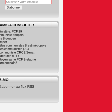
 AMIS A CONSULTER
inistère: PCF 29
mmuniste français
s Bigouden
imper
élus communistes Brest métropole
nes communistes (JC)
communiste CRCE Sénat
s députés du PCF
citoyen santé PCF Bretagne
rd enchaîné
Z-MOI
S'abonner au flux RSS