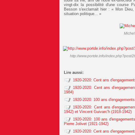
toute sa vie, ami de notre ex-directeur
vingt-dix la possibilité d'une course P
Besson s'exclamait hier : « Mon Dieu, je
situation politique... »
Michel
http://www.portde.info/index.php?post/
Lire aussi:
1920-2020: Cent ans d'engagements
1920-2020: Cent ans d'engagement
1984)
1920-2020: 100 ans d'engagements 
1920-2020: Cent ans d'engagement
1942) et Vincent Guivarc'h (1918-1942)
1920-2020: 100 ans d'engagements 
Pierre Jolivet (1921-1942)
1920-2020: Cent ans d'engagements