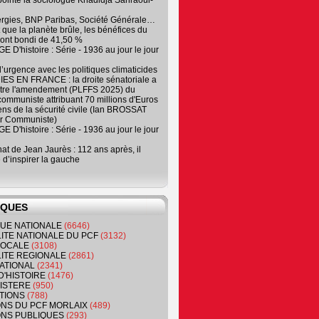
, pointe la sociologue Khadidja Sahraoui-
ergies, BNP Paribas, Société Générale…
que la planète brûle, les bénéfices du
ont bondi de 41,50 %
 D'histoire : Série - 1936 au jour le jour
 d’urgence avec les politiques climaticides
ES EN FRANCE : la droite sénatoriale a
ntre l'amendement (PLFFS 2025) du
ommuniste attribuant 70 millions d'Euros
ns de la sécurité civile (Ian BROSSAT
r Communiste)
 D'histoire : Série - 1936 au jour le jour
at de Jean Jaurès : 112 ans après, il
 d’inspirer la gauche
IQUES
QUE NATIONALE
(6646)
ITE NATIONALE DU PCF
(3132)
 LOCALE
(3108)
ITE REGIONALE
(2861)
ATIONAL
(2341)
D'HISTOIRE
(1476)
NISTERE
(950)
TIONS
(788)
ONS DU PCF MORLAIX
(489)
NS PUBLIQUES
(293)