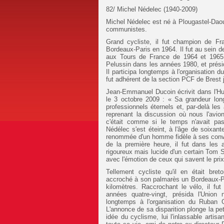
82/ Michel Nédelec (1940-2009)
Michel Nédelec est né à Plougastel-Daoula
communistes.
Grand cycliste, il fut champion de F
Bordeaux-Paris en 1964. Il fut au sein d
aux Tours de France de 1964 et 1965, 
Pelussin dans les années 1980, et prési
Il participa longtemps à l'organisation 
fut adhérent de la section PCF de Brest 
Jean-Emmanuel Ducoin écrivit dans l'H
le 3 octobre 2009 : « Sa grandeur longi
professionnels éternels et, par-delà les
reprenant la discussion où nous l'avio
c'était comme si le temps n'avait pas
Nédélec s'est éteint, à l'âge de soixant
renommée d'un homme fidèle à ses convi
de la première heure, il fut dans les 
rigoureux mais lucide d'un certain Tom 
avec l'émotion de ceux qui savent le prix 
Tellement cycliste qu'il en était bret
accroché à son palmarès un Bordeaux-P
kilomètres. Raccrochant le vélo, il fut
années quatre-vingt, présida l'Union 
longtemps à l'organisation du Ruban Gr
L'annonce de sa disparition plonge la peti
idée du cyclisme, lui l'inlassable arti