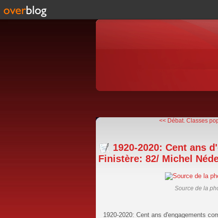
<< Débat. Classes popu
1920-2020: Cent ans 
Finistère: 82/ Michel Néd
Source de la pho
1920-2020: Cent ans d'engagements com