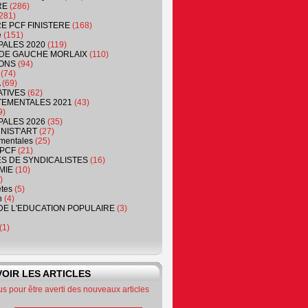
RE
(286)
281)
RE PCF FINISTERE
(168)
e
(151)
PALES 2020
(119)
DE GAUCHE MORLAIX
(110)
ONS
(94)
(74)
(69)
ATIVES
(62)
EMENTALES 2021
(43)
9)
PALES 2026
(35)
NIST'ART
(27)
mentales
(25)
PCF
(21)
S DE SYNDICALISTES
(16)
MIE
(10)
)
êtes
(5)
n
(4)
DE L'EDUCATION POPULAIRE
(3)
(1)
OIR LES ARTICLES
 pour être averti des nouveaux articles