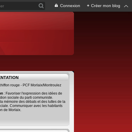
Connexion
+
Créer mon blog
ENTATION
 chiffon rouge - PCF Morlaix/Montroulez
ion
: Favoriser l'expression des idées de
tion sociale du parti communiste.
 la mémoire des débats et des luttes de la
ciale. Communiquer avec les habitants
on de Morlaix.