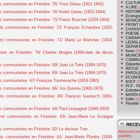
CULTU
 communistes en Finistère: 75/ Yves Giloux (1921-1943)
A LIRE
(
 communistes en Finistère: 74/ André Garrec (1922-1944)
HISTOI
Ecologi
 communistes en Finistère: 73/ Frantz Boucher (1924-1944)
MUNICI
FRONT 
s communistes en Finistère: 72/ François Echardour (1925-
CHANS
POESIE
CINEMA
ts communistes en Finistère: 71/ Marie Le Manchec (1914-
LEGISL
DEPART
livres
(3
es en Finistère: 70/ Charles Moigne (1894-date de décès
MUNICI
COMMU
Départe
 communistes en Finistère: 69/ Jean Le Tréis (1884-1970)
REVUE 
 communistes en Finistère: 69/ Jean Le Tréis (1884-1970)
PAROLE
ECONO
s communistes: 67/ François Tournevache (1919-1993)
MJCF
(7
PCF - F
 communistes en Finistère: 66/ Jos Quiniou (1900-1976)
Entretie
MARDI 
ts communistes en Finistère: 65/ François Gaonac'h (1901-
Edito
(2)
Planète
 communistes en Finistère: 64/ Paul Lespagnol (1949-2003)
ts communistes en Finistère: 63/ Jean-Marie Le Scraigne
RECEV
 communistes en Finistère: 62/ Le docteur Tran
Abonnez-vous
publiés.
s communistes en Finistère: 61/ Jean-Marie Plonéis (1934-