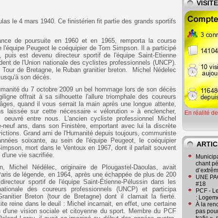
VISIT
s le 4 mars 1940. Ce finistérien fit partie des grands sportifs
rance de poursuite en 1960 et en 1965, remporta la course
e l'équipe Peugeot le coéquipier de Tom Simpson. Il a participé
puis est devenu directeur sportif de l'équipe Saint-Etienne
dent de l'Union nationale des cyclistes professionnels (UNCP).
du Tour de Bretagne, le Ruban granitier breton. Michel Nédelec
jusqu'à son décès.
umanité du 7 octobre 2009 un bel hommage lors de son décès
ligne offrait à sa silhouette l'allure triomphale des coureurs
 âges, quand il vous serrait la main après une longue attente,
ns laissée sur cette nécessaire « vélorution » à enclencher,
En réalité d
 oeuvré entre nous. L'ancien cycliste professionnel Michel
e-neuf ans, dans son Finistère, emportant avec lui la discrète
ctions. Grand ami de l'Humanité depuis toujours, communiste
années soixante, au sein de l'équipe Peugeot, le coéquipier
ARTIC
Simpson, mort dans le Ventoux en 1967, dont il parlait souvent
d'une vie sacrifiée.
Municipa
chant pé
on, Michel Nédélec, originaire de Plougastel-Daoulas, avait
d’extrêm
aris de légende, en 1964, après une échappée de plus de 200
UNE PAGE
 directeur sportif de l'équipe Saint-Étienne-Pélussin dans les
#18
nationale des coureurs professionnels (UNCP) et participa
PCF - L
anitier Breton (tour de Bretagne) dont il clamait la fierté.
: Logeme
te reine dans le deuil : Michel incarnait, en effet, une certaine
À la ren
san d'une vision sociale et citoyenne du sport. Membre du PCF
pas pour