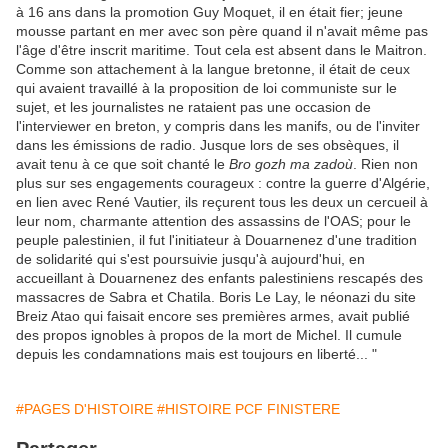
à 16 ans dans la promotion Guy Moquet, il en était fier; jeune
mousse partant en mer avec son père quand il n'avait même pas
l'âge d'être inscrit maritime. Tout cela est absent dans le Maitron.
Comme son attachement à la langue bretonne, il était de ceux
qui avaient travaillé à la proposition de loi communiste sur le
sujet, et les journalistes ne rataient pas une occasion de
l'interviewer en breton, y compris dans les manifs, ou de l'inviter
dans les émissions de radio. Jusque lors de ses obsèques, il
avait tenu à ce que soit chanté le
Bro gozh ma zadoù
. Rien non
plus sur ses engagements courageux : contre la guerre d'Algérie,
en lien avec René Vautier, ils reçurent tous les deux un cercueil à
leur nom, charmante attention des assassins de l'OAS; pour le
peuple palestinien, il fut l'initiateur à Douarnenez d'une tradition
de solidarité qui s'est poursuivie jusqu'à aujourd'hui, en
accueillant à Douarnenez des enfants palestiniens rescapés des
massacres de Sabra et Chatila. Boris Le Lay, le néonazi du site
Breiz Atao qui faisait encore ses premières armes, avait publié
des propos ignobles à propos de la mort de Michel. Il cumule
depuis les condamnations mais est toujours en liberté...
"
#PAGES D'HISTOIRE
#HISTOIRE PCF FINISTERE