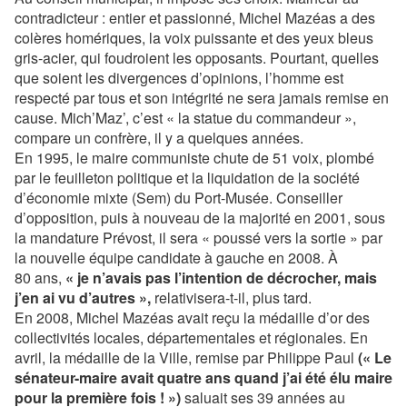
contradicteur : entier et passionné, Michel Mazéas a des
colères homériques, la voix puissante et des yeux bleus
gris-acier, qui foudroient les opposants. Pourtant, quelles
que soient les divergences d’opinions, l’homme est
respecté par tous et son intégrité ne sera jamais remise en
cause. Mich’Maz’, c’est « la statue du commandeur »,
compare un confrère, il y a quelques années.
En 1995, le maire communiste chute de 51 voix, plombé
par le feuilleton politique et la liquidation de la société
d’économie mixte (Sem) du Port-Musée. Conseiller
d’opposition, puis à nouveau de la majorité en 2001, sous
la mandature Prévost, il sera « poussé vers la sortie » par
la nouvelle équipe candidate à gauche en 2008. À
80 ans,
« je n’avais pas l’intention de décrocher, mais
j’en ai vu d’autres »,
relativisera-t-il, plus tard.
En 2008, Michel Mazéas avait reçu la médaille d’or des
collectivités locales, départementales et régionales. En
avril, la médaille de la Ville, remise par Philippe Paul
(« Le
sénateur-maire avait quatre ans quand j’ai été élu maire
pour la première fois ! »)
saluait ses 39 années au