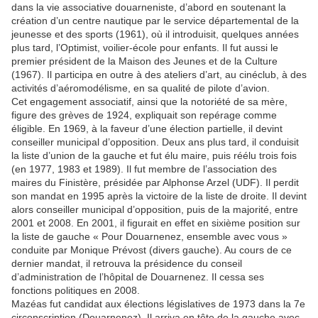
dans la vie associative douarneniste, d’abord en soutenant la
création d’un centre nautique par le service départemental de la
jeunesse et des sports (1961), où il introduisit, quelques années
plus tard, l’Optimist, voilier-école pour enfants. Il fut aussi le
premier président de la Maison des Jeunes et de la Culture
(1967). Il participa en outre à des ateliers d’art, au cinéclub, à des
activités d’aéromodélisme, en sa qualité de pilote d’avion.
Cet engagement associatif, ainsi que la notoriété de sa mère,
figure des grèves de 1924, expliquait son repérage comme
éligible. En 1969, à la faveur d’une élection partielle, il devint
conseiller municipal d’opposition. Deux ans plus tard, il conduisit
la liste d’union de la gauche et fut élu maire, puis réélu trois fois
(en 1977, 1983 et 1989). Il fut membre de l’association des
maires du Finistère, présidée par Alphonse Arzel (UDF). Il perdit
son mandat en 1995 après la victoire de la liste de droite. Il devint
alors conseiller municipal d’opposition, puis de la majorité, entre
2001 et 2008. En 2001, il figurait en effet en sixième position sur
la liste de gauche « Pour Douarnenez, ensemble avec vous »
conduite par Monique Prévost (divers gauche). Au cours de ce
dernier mandat, il retrouva la présidence du conseil
d’administration de l’hôpital de Douarnenez. Il cessa ses
fonctions politiques en 2008.
Mazéas fut candidat aux élections législatives de 1973 dans la 7e
circonscription (Douarnenez). Il arriva en tête de la gauche avec