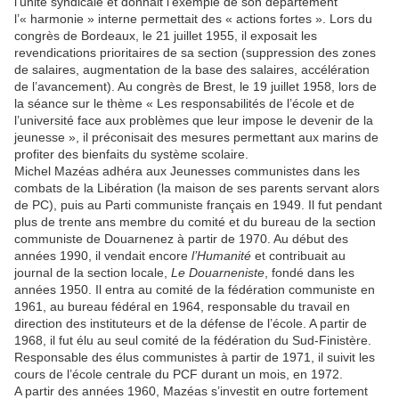
l’unité syndicale et donnait l’exemple de son département
l’« harmonie » interne permettait des « actions fortes ». Lors du
congrès de Bordeaux, le 21 juillet 1955, il exposait les
revendications prioritaires de sa section (suppression des zones
de salaires, augmentation de la base des salaires, accélération
de l’avancement). Au congrès de Brest, le 19 juillet 1958, lors de
la séance sur le thème « Les responsabilités de l’école et de
l’université face aux problèmes que leur impose le devenir de la
jeunesse », il préconisait des mesures permettant aux marins de
profiter des bienfaits du système scolaire.
Michel Mazéas adhéra aux Jeunesses communistes dans les
combats de la Libération (la maison de ses parents servant alors
de PC), puis au Parti communiste français en 1949. Il fut pendant
plus de trente ans membre du comité et du bureau de la section
communiste de Douarnenez à partir de 1970. Au début des
années 1990, il vendait encore
l’Humanité
et contribuait au
journal de la section locale,
Le Douarneniste
, fondé dans les
années 1950. Il entra au comité de la fédération communiste en
1961, au bureau fédéral en 1964, responsable du travail en
direction des instituteurs et de la défense de l’école. A partir de
1968, il fut élu au seul comité de la fédération du Sud-Finistère.
Responsable des élus communistes à partir de 1971, il suivit les
cours de l’école centrale du PCF durant un mois, en 1972.
A partir des années 1960, Mazéas s’investit en outre fortement