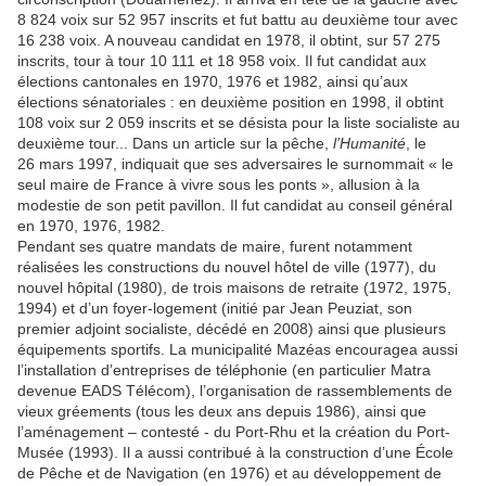
8 824 voix sur 52 957 inscrits et fut battu au deuxième tour avec
16 238 voix. A nouveau candidat en 1978, il obtint, sur 57 275
inscrits, tour à tour 10 111 et 18 958 voix. Il fut candidat aux
élections cantonales en 1970, 1976 et 1982, ainsi qu’aux
élections sénatoriales : en deuxième position en 1998, il obtint
108 voix sur 2 059 inscrits et se désista pour la liste socialiste au
deuxième tour... Dans un article sur la pêche,
l’Humanité
, le
26 mars 1997, indiquait que ses adversaires le surnommait « le
seul maire de France à vivre sous les ponts », allusion à la
modestie de son petit pavillon. Il fut candidat au conseil général
en 1970, 1976, 1982.
Pendant ses quatre mandats de maire, furent notamment
réalisées les constructions du nouvel hôtel de ville (1977), du
nouvel hôpital (1980), de trois maisons de retraite (1972, 1975,
1994) et d’un foyer-logement (initié par Jean Peuziat, son
premier adjoint socialiste, décédé en 2008) ainsi que plusieurs
équipements sportifs. La municipalité Mazéas encouragea aussi
l’installation d’entreprises de téléphonie (en particulier Matra
devenue EADS Télécom), l’organisation de rassemblements de
vieux gréements (tous les deux ans depuis 1986), ainsi que
l’aménagement – contesté - du Port-Rhu et la création du Port-
Musée (1993). Il a aussi contribué à la construction d’une École
de Pêche et de Navigation (en 1976) et au développement de