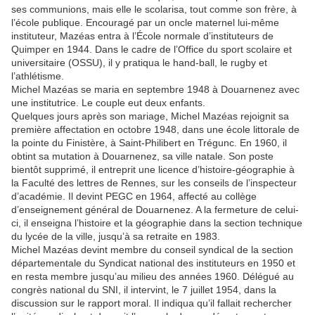
ses communions, mais elle le scolarisa, tout comme son frère, à
l’école publique. Encouragé par un oncle maternel lui-même
instituteur, Mazéas entra à l’École normale d’instituteurs de
Quimper en 1944. Dans le cadre de l’Office du sport scolaire et
universitaire (OSSU), il y pratiqua le hand-ball, le rugby et
l’athlétisme.
Michel Mazéas se maria en septembre 1948 à Douarnenez avec
une institutrice. Le couple eut deux enfants.
Quelques jours après son mariage, Michel Mazéas rejoignit sa
première affectation en octobre 1948, dans une école littorale de
la pointe du Finistère, à Saint-Philibert en Trégunc. En 1960, il
obtint sa mutation à Douarnenez, sa ville natale. Son poste
bientôt supprimé, il entreprit une licence d’histoire-géographie à
la Faculté des lettres de Rennes, sur les conseils de l’inspecteur
d’académie. Il devint PEGC en 1964, affecté au collège
d’enseignement général de Douarnenez. A la fermeture de celui-
ci, il enseigna l’histoire et la géographie dans la section technique
du lycée de la ville, jusqu’à sa retraite en 1983.
Michel Mazéas devint membre du conseil syndical de la section
départementale du Syndicat national des instituteurs en 1950 et
en resta membre jusqu’au milieu des années 1960. Délégué au
congrès national du SNI, il intervint, le 7 juillet 1954, dans la
discussion sur le rapport moral. Il indiqua qu’il fallait rechercher