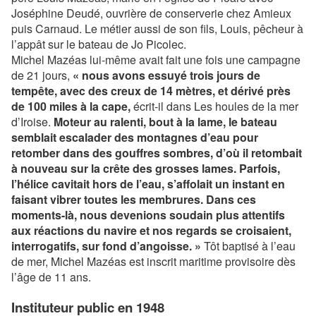
Joséphine Deudé, ouvrière de conserverie chez Amieux
puis Carnaud. Le métier aussi de son fils, Louis, pêcheur à
l’appât sur le bateau de Jo Picolec.
Michel Mazéas lui-même avait fait une fois une campagne
de 21 jours,
« nous avons essuyé trois jours de
tempête, avec des creux de 14 mètres, et dérivé près
de 100 miles à la cape,
écrit-il dans Les houles de la mer
d’Iroise.
Moteur au ralenti, bout à la lame, le bateau
semblait escalader des montagnes d’eau pour
retomber dans des gouffres sombres, d’où il retombait
à nouveau sur la crête des grosses lames. Parfois,
l’hélice cavitait hors de l’eau, s’affolait un instant en
faisant vibrer toutes les membrures. Dans ces
moments-là, nous devenions soudain plus attentifs
aux réactions du navire et nos regards se croisaient,
interrogatifs, sur fond d’angoisse. »
Tôt baptisé à l’eau
de mer, Michel Mazéas est inscrit maritime provisoire dès
l’âge de 11 ans.
Instituteur public en 1948