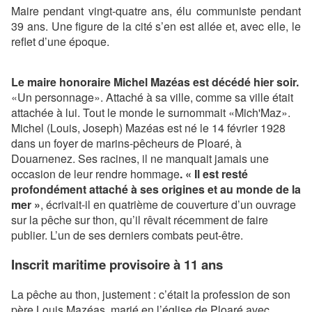
Maire pendant vingt-quatre ans, élu communiste pendant
39 ans. Une figure de la cité s’en est allée et, avec elle, le
reflet d’une époque.
Le maire honoraire Michel Mazéas est décédé hier soir.
«Un personnage». Attaché à sa ville, comme sa ville était
attachée à lui. Tout le monde le surnommait «Mich'Maz».
Michel (Louis, Joseph) Mazéas est né le 14 février 1928
dans un foyer de marins-pêcheurs de Ploaré, à
Douarnenez. Ses racines, il ne manquait jamais une
occasion de leur rendre hommage
. « Il est resté
profondément attaché à ses origines et au monde de la
mer »
, écrivait-il en quatrième de couverture d’un ouvrage
sur la pêche sur thon, qu’il rêvait récemment de faire
publier. L’un de ses derniers combats peut-être.
Inscrit maritime provisoire à 11 ans
La pêche au thon, justement : c’était la profession de son
père Louis Mazéas, marié en l’église de Ploaré avec