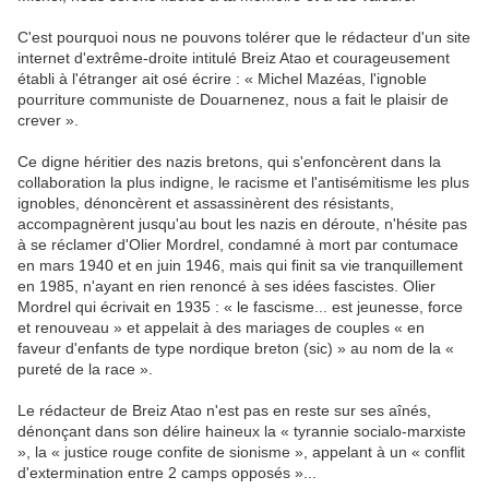
C'est pourquoi nous ne pouvons tolérer que le rédacteur d'un site
internet d'extrême-droite intitulé Breiz Atao et courageusement
établi à l'étranger ait osé écrire : « Michel Mazéas, l'ignoble
pourriture communiste de Douarnenez, nous a fait le plaisir de
crever ».
Ce digne héritier des nazis bretons, qui s'enfoncèrent dans la
collaboration la plus indigne, le racisme et l'antisémitisme les plus
ignobles, dénoncèrent et assassinèrent des résistants,
accompagnèrent jusqu'au bout les nazis en déroute, n'hésite pas
à se réclamer d'Olier Mordrel, condamné à mort par contumace
en mars 1940 et en juin 1946, mais qui finit sa vie tranquillement
en 1985, n'ayant en rien renoncé à ses idées fascistes. Olier
Mordrel qui écrivait en 1935 : « le fascisme... est jeunesse, force
et renouveau » et appelait à des mariages de couples « en
faveur d'enfants de type nordique breton (sic) » au nom de la «
pureté de la race ».
Le rédacteur de Breiz Atao n'est pas en reste sur ses aînés,
dénonçant dans son délire haineux la « tyrannie socialo-marxiste
», la « justice rouge confite de sionisme », appelant à un « conflit
d'extermination entre 2 camps opposés »...