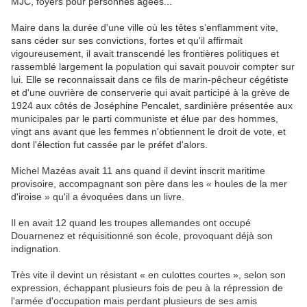
MJC, foyers pour personnes âgées...
Maire dans la durée d'une ville où les têtes s'enflamment vite,
sans céder sur ses convictions, fortes et qu'il affirmait
vigoureusement, il avait transcendé les frontières politiques et
rassemblé largement la population qui savait pouvoir compter sur
lui. Elle se reconnaissait dans ce fils de marin-pêcheur cégétiste
et d'une ouvrière de conserverie qui avait participé à la grève de
1924 aux côtés de Joséphine Pencalet, sardinière présentée aux
municipales par le parti communiste et élue par des hommes,
vingt ans avant que les femmes n'obtiennent le droit de vote, et
dont l'élection fut cassée par le préfet d'alors.
Michel Mazéas avait 11 ans quand il devint inscrit maritime
provisoire, accompagnant son père dans les « houles de la mer
d'iroise » qu'il a évoquées dans un livre.
Il en avait 12 quand les troupes allemandes ont occupé
Douarnenez et réquisitionné son école, provoquant déjà son
indignation.
Très vite il devint un résistant « en culottes courtes », selon son
expression, échappant plusieurs fois de peu à la répression de
l'armée d'occupation mais perdant plusieurs de ses amis