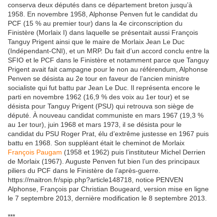
conserva deux députés dans ce département breton jusqu’à
1958. En novembre 1958, Alphonse Penven fut le candidat du
PCF (15 % au premier tour) dans la 4e circonscription du
Finistère (Morlaix I) dans laquelle se présentait aussi François
Tanguy Prigent ainsi que le maire de Morlaix Jean Le Duc
(Indépendant-CNI), et un MRP. Du fait d’un accord conclu entre la
SFIO et le PCF dans le Finistère et notamment parce que Tanguy
Prigent avait fait campagne pour le non au référendum, Alphonse
Penven se désista au 2e tour en faveur de l’ancien ministre
socialiste qui fut battu par Jean Le Duc. Il représenta encore le
parti en novembre 1962 (16,9 % des voix au 1er tour) et se
désista pour Tanguy Prigent (PSU) qui retrouva son siège de
député. À nouveau candidat communiste en mars 1967 (19,3 %
au 1er tour), juin 1968 et mars 1973, il se désista pour le
candidat du PSU Roger Prat, élu d’extrême justesse en 1967 puis
battu en 1968. Son suppléant était le cheminot de Morlaix
François Paugam
(1958 et 1962) puis l’instituteur Michel Derrien
de Morlaix (1967). Auguste Penven fut bien l’un des principaux
piliers du PCF dans le Finistère de l’après-guerre.
https://maitron.fr/spip.php?article148718, notice PENVEN
Alphonse, François par Christian Bougeard, version mise en ligne
le 7 septembre 2013, dernière modification le 8 septembre 2013.
***