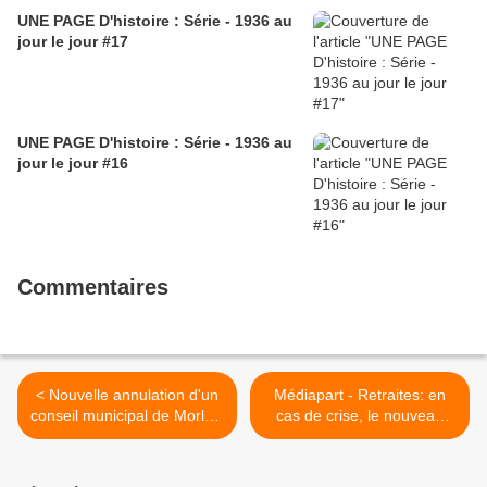
UNE PAGE D'histoire : Série - 1936 au
jour le jour #17
UNE PAGE D'histoire : Série - 1936 au
jour le jour #16
Commentaires
< Nouvelle annulation d'un
Médiapart - Retraites: en
conseil municipal de Morlaix
cas de crise, le nouveau
- communiqué de presse
système sera une machine
des élus d'opposition Jean-
à austérité (24 janvier 2020
Paul Vermot Claire Thomas
Par Romaric Godin) >