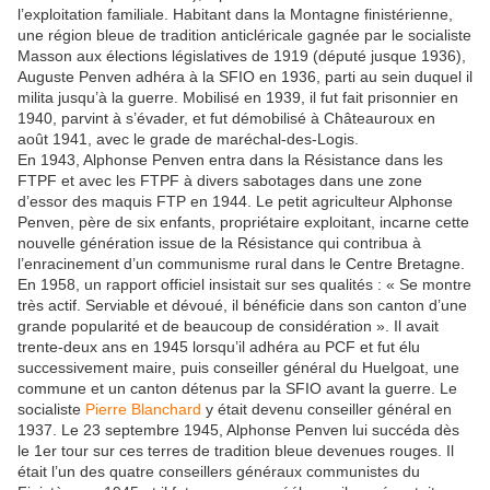
l’exploitation familiale. Habitant dans la Montagne finistérienne,
une région bleue de tradition anticléricale gagnée par le socialiste
Masson aux élections législatives de 1919 (député jusque 1936),
Auguste Penven adhéra à la SFIO en 1936, parti au sein duquel il
milita jusqu’à la guerre. Mobilisé en 1939, il fut fait prisonnier en
1940, parvint à s’évader, et fut démobilisé à Châteauroux en
août 1941, avec le grade de maréchal-des-Logis.
En 1943, Alphonse Penven entra dans la Résistance dans les
FTPF et avec les FTPF à divers sabotages dans une zone
d’essor des maquis FTP en 1944. Le petit agriculteur Alphonse
Penven, père de six enfants, propriétaire exploitant, incarne cette
nouvelle génération issue de la Résistance qui contribua à
l’enracinement d’un communisme rural dans le Centre Bretagne.
En 1958, un rapport officiel insistait sur ses qualités : « Se montre
très actif. Serviable et dévoué, il bénéficie dans son canton d’une
grande popularité et de beaucoup de considération ». Il avait
trente-deux ans en 1945 lorsqu’il adhéra au PCF et fut élu
successivement maire, puis conseiller général du Huelgoat, une
commune et un canton détenus par la SFIO avant la guerre. Le
socialiste
Pierre Blanchard
y était devenu conseiller général en
1937. Le 23 septembre 1945, Alphonse Penven lui succéda dès
le 1er tour sur ces terres de tradition bleue devenues rouges. Il
était l’un des quatre conseillers généraux communistes du