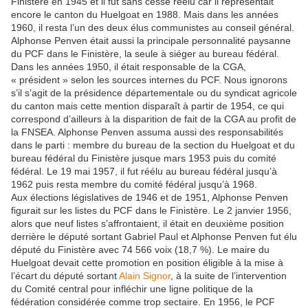
Finistère en 1945 et il fut sans cesse réélu car il représentait
encore le canton du Huelgoat en 1988. Mais dans les années
1960, il resta l’un des deux élus communistes au conseil général.
Alphonse Penven était aussi la principale personnalité paysanne
du PCF dans le Finistère, la seule à siéger au bureau fédéral.
Dans les années 1950, il était responsable de la CGA,
« président » selon les sources internes du PCF. Nous ignorons
s’il s’agit de la présidence départementale ou du syndicat agricole
du canton mais cette mention disparaît à partir de 1954, ce qui
correspond d’ailleurs à la disparition de fait de la CGA au profit de
la FNSEA. Alphonse Penven assuma aussi des responsabilités
dans le parti : membre du bureau de la section du Huelgoat et du
bureau fédéral du Finistère jusque mars 1953 puis du comité
fédéral. Le 19 mai 1957, il fut réélu au bureau fédéral jusqu’à
1962 puis resta membre du comité fédéral jusqu’à 1968.
Aux élections législatives de 1946 et de 1951, Alphonse Penven
figurait sur les listes du PCF dans le Finistère. Le 2 janvier 1956,
alors que neuf listes s’affrontaient, il était en deuxième position
derrière le député sortant Gabriel Paul et Alphonse Penven fut élu
député du Finistère avec 74 566 voix (18,7 %). Le maire du
Huelgoat devait cette promotion en position éligible à la mise à
l’écart du député sortant
Alain Signor
, à la suite de l’intervention
du Comité central pour infléchir une ligne politique de la
fédération considérée comme trop sectaire. En 1956, le PCF