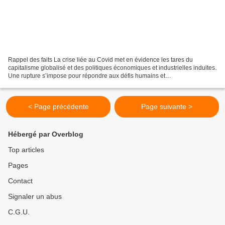
Rappel des faits La crise liée au Covid met en évidence les tares du
capitalisme globalisé et des politiques économiques et industrielles induites.
Une rupture s’impose pour répondre aux défis humains et
environnementaux. VÉRONIQUE RICHES-FLORES Économiste,...
< Page précédente
Page suivante >
Hébergé par Overblog
Top articles
Pages
Contact
Signaler un abus
C.G.U.