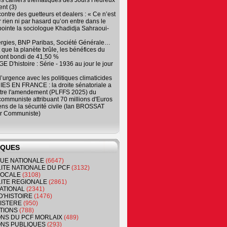
es cahiers thématiques des Jours Heureux
nt (3)
contre des guetteurs et dealers : « Ce n’est
 rien ni par hasard qu’on entre dans le
, pointe la sociologue Khadidja Sahraoui-
ergies, BNP Paribas, Société Générale…
que la planète brûle, les bénéfices du
ont bondi de 41,50 %
 D'histoire : Série - 1936 au jour le jour
 d’urgence avec les politiques climaticides
ES EN FRANCE : la droite sénatoriale a
ntre l'amendement (PLFFS 2025) du
ommuniste attribuant 70 millions d'Euros
ns de la sécurité civile (Ian BROSSAT
r Communiste)
IQUES
QUE NATIONALE
(6647)
ITE NATIONALE DU PCF
(3132)
 LOCALE
(3108)
ITE REGIONALE
(2861)
ATIONAL
(2341)
D'HISTOIRE
(1476)
NISTERE
(950)
TIONS
(788)
ONS DU PCF MORLAIX
(489)
NS PUBLIQUES
(293)