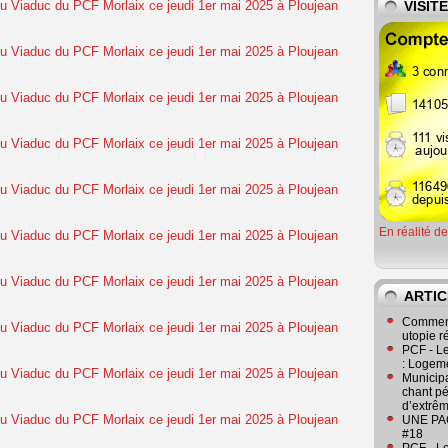
VISIT
En réalité d
ARTIC
Comment
utopie r
PCF - L
: Logeme
Municipa
chant pé
d’extrêm
UNE PAGE
#18