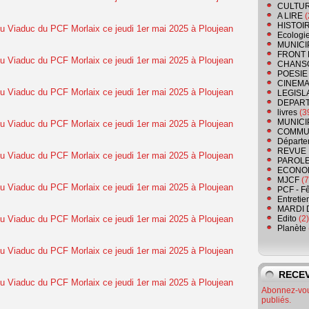
CULTU
A LIRE
(
HISTOI
Ecologi
MUNICI
FRONT 
CHANS
POESIE
CINEMA
LEGISL
DEPART
livres
(3
MUNICI
COMMU
Départe
REVUE 
PAROLE
ECONO
MJCF
(7
PCF - F
Entretie
MARDI 
Edito
(2)
Planète
RECEV
Abonnez-vous
publiés.