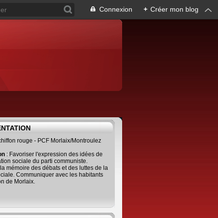
Connexion
+
Créer mon blog
ENTATION
 chiffon rouge - PCF Morlaix/Montroulez
ion
: Favoriser l'expression des idées de
tion sociale du parti communiste.
 la mémoire des débats et des luttes de la
ciale. Communiquer avec les habitants
on de Morlaix.