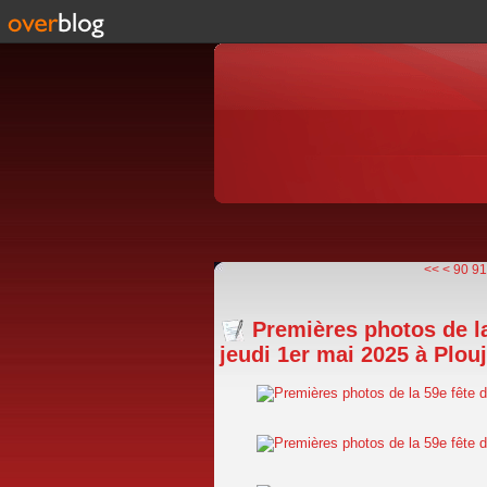
10
20
30
40
50
60
70
80
<<
<
90
91
Premières photos de l
jeudi 1er mai 2025 à Plou