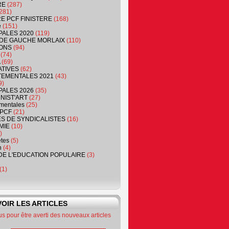
RE
(287)
281)
RE PCF FINISTERE
(168)
e
(151)
PALES 2020
(119)
DE GAUCHE MORLAIX
(110)
ONS
(94)
(74)
(69)
ATIVES
(62)
EMENTALES 2021
(43)
9)
PALES 2026
(35)
NIST'ART
(27)
mentales
(25)
PCF
(21)
S DE SYNDICALISTES
(16)
MIE
(10)
)
êtes
(5)
n
(4)
DE L'EDUCATION POPULAIRE
(3)
(1)
OIR LES ARTICLES
 pour être averti des nouveaux articles