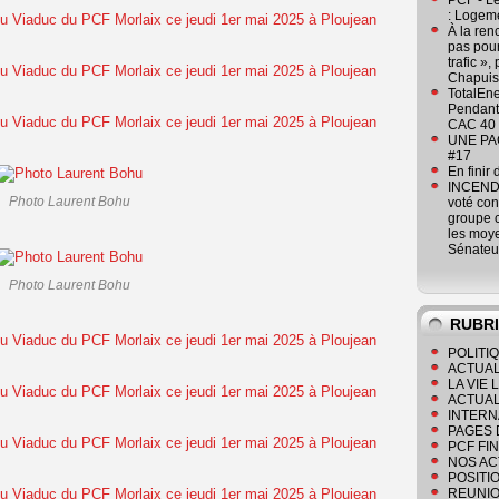
PCF - L
: Logeme
À la ren
pas pour
trafic »
Chapuis
TotalEn
Pendant 
CAC 40 
UNE PAGE
#17
En finir
INCENDI
Photo Laurent Bohu
voté co
groupe c
les moye
Sénateu
Photo Laurent Bohu
RUBR
POLITI
ACTUAL
LA VIE
ACTUAL
INTERN
PAGES 
PCF FI
NOS AC
POSITI
REUNIO