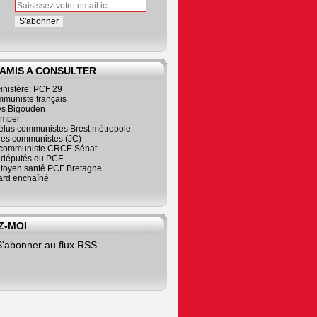
 AMIS A CONSULTER
inistère: PCF 29
mmuniste français
s Bigouden
imper
élus communistes Brest métropole
nes communistes (JC)
communiste CRCE Sénat
s députés du PCF
citoyen santé PCF Bretagne
rd enchaîné
Z-MOI
S'abonner au flux RSS