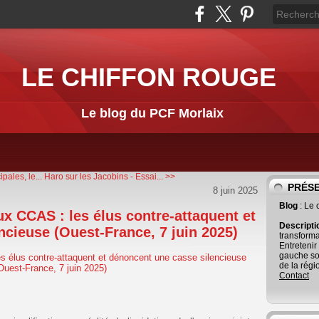
LE CHIFFON ROUGE
Le blog du PCF Morlaix
ales, le...
Haro sur les Jacobins - Essai... >>
PRÉS
8 juin 2025
Blog
: Le
x CCAS : les élus contre-attaquent et
Descript
cieuse (Ouest-France, 7 juin 2025)
transforma
Entretenir
gauche so
de la régi
Contact