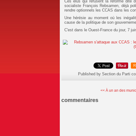
Ces élus qui refusent la réforme dite de 
socialiste François Rebsamen, déjà poli
rendre optionnels les CCAS dans les 
Une hérésie au moment où les inégalités
cause de la politique de son gouvernem
C'est dans le Ouest-France du jour, 7 ju
R
Published by Section du Parti c
<< À un an des municip
commentaires