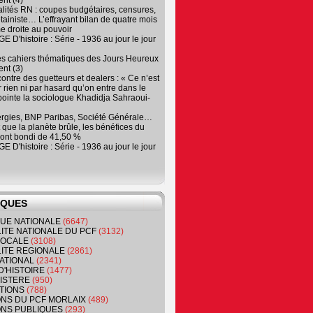
nt (4)
lités RN : coupes budgétaires, censures,
tainiste… L’effrayant bilan de quatre mois
e droite au pouvoir
 D'histoire : Série - 1936 au jour le jour
es cahiers thématiques des Jours Heureux
nt (3)
contre des guetteurs et dealers : « Ce n’est
 rien ni par hasard qu’on entre dans le
, pointe la sociologue Khadidja Sahraoui-
ergies, BNP Paribas, Société Générale…
que la planète brûle, les bénéfices du
ont bondi de 41,50 %
 D'histoire : Série - 1936 au jour le jour
IQUES
QUE NATIONALE
(6647)
ITE NATIONALE DU PCF
(3132)
 LOCALE
(3108)
ITE REGIONALE
(2861)
ATIONAL
(2341)
D'HISTOIRE
(1477)
NISTERE
(950)
TIONS
(788)
ONS DU PCF MORLAIX
(489)
NS PUBLIQUES
(293)