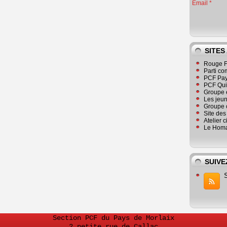
Email
SITES
Rouge F
Parti co
PCF Pay
PCF Qu
Groupe 
Les jeu
Groupe 
Site de
Atelier 
Le Homa
SUIVE
Section PCF du Pays de Morlaix
2 petite rue de Callac