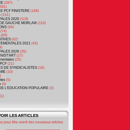
RE
(287)
281)
RE PCF FINISTERE
(168)
e
(151)
PALES 2020
(119)
DE GAUCHE MORLAIX
(110)
ONS
(94)
(74)
(69)
ATIVES
(62)
EMENTALES 2021
(43)
9)
PALES 2026
(35)
NIST'ART
(27)
mentales
(25)
PCF
(21)
S DE SYNDICALISTES
(16)
MIE
(10)
)
êtes
(5)
n
(4)
DE L'EDUCATION POPULAIRE
(3)
(1)
OIR LES ARTICLES
 pour être averti des nouveaux articles