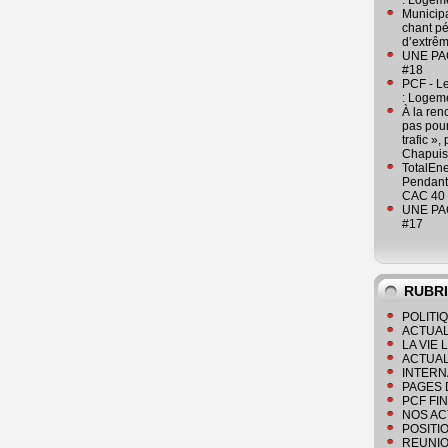
: Logeme
Municipa
chant pé
d’extrêm
UNE PAGE
#18
PCF - L
: Logeme
À la ren
pas pour
trafic »
Chapuis
TotalEn
Pendant 
CAC 40 
UNE PAGE
#17
RUBR
POLITI
ACTUAL
LA VIE
ACTUAL
INTERN
PAGES 
PCF FI
NOS AC
POSITI
REUNIO