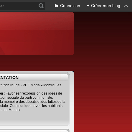
Connexion
+
Créer mon blog
ENTATION
 chiffon rouge - PCF Morlaix/Montroulez
ion
: Favoriser l'expression des idées de
tion sociale du parti communiste.
 la mémoire des débats et des luttes de la
ciale. Communiquer avec les habitants
on de Morlaix.