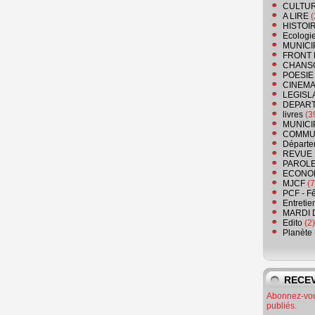
CULTU
A LIRE
(
HISTOI
Ecologi
MUNICI
FRONT 
CHANS
POESIE
CINEMA
LEGISL
DEPART
livres
(3
MUNICI
COMMU
Départe
REVUE 
PAROLE
ECONO
MJCF
(7
PCF - F
Entretie
MARDI 
Edito
(2)
Planète
RECEV
Abonnez-vous
publiés.