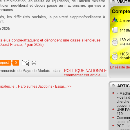
simplification, en réalité de liquidation, de l'ancien ministre
VISIT
ticien néo-libéral et depuis passé au macronisme, qui vise à
communes.
, les difficultés sociales, la pauvreté s'appronfondissent à
ent.
in 2025
epost
0
En réalité d
ommuniste du Pays de Morlaix
-
dans
POLITIQUE NATIONALE
commenter cet article
…
ARTIC
ales, le...
Haro sur les Jacobins - Essai... >>
« Machin
» de la 
cherche 
gouver
UNE PAGE
#19
Comment
utopie r
PCF - L