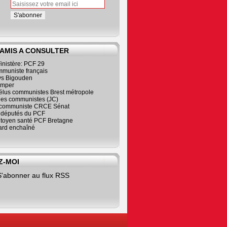
 AMIS A CONSULTER
inistère: PCF 29
mmuniste français
s Bigouden
imper
élus communistes Brest métropole
nes communistes (JC)
communiste CRCE Sénat
s députés du PCF
citoyen santé PCF Bretagne
rd enchaîné
Z-MOI
S'abonner au flux RSS