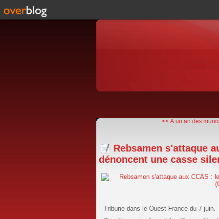
<< À un an des municip
Rebsamen s'attaque au
dénoncent une casse silen
Tribune dans le Ouest-France du 7 juin.