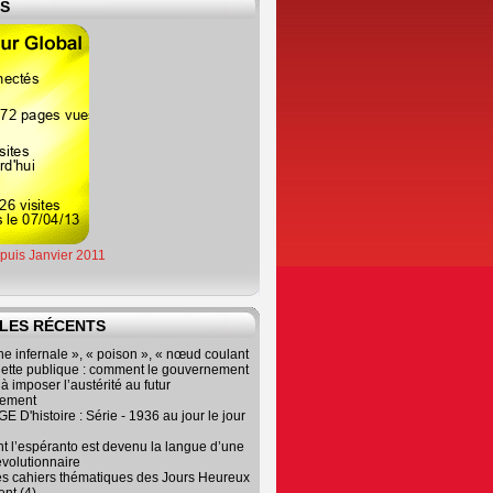
ES
epuis Janvier 2011
LES RÉCENTS
e infernale », « poison », « nœud coulant
dette publique : comment le gouvernement
à imposer l’austérité au futur
nement
 D'histoire : Série - 1936 au jour le jour
 l’espéranto est devenu la langue d’une
évolutionnaire
es cahiers thématiques des Jours Heureux