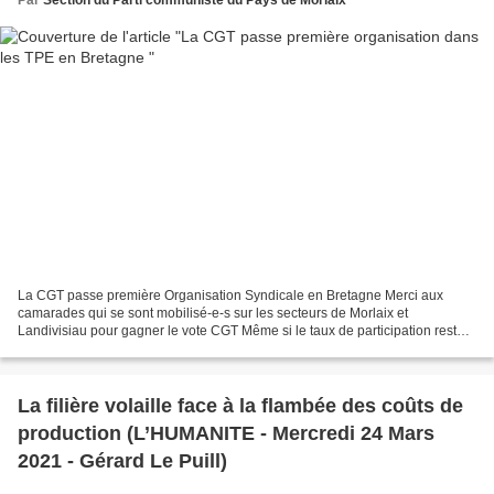
Par
Section du Parti communiste du Pays de Morlaix
La CGT passe première Organisation Syndicale en Bretagne Merci aux
camarades qui se sont mobilisé-e-s sur les secteurs de Morlaix et
Landivisiau pour gagner le vote CGT Même si le taux de participation reste
très faible nous avons gagnés notre pari de...
La filière volaille face à la flambée des coûts de
production (L’HUMANITE - Mercredi 24 Mars
2021 - Gérard Le Puill)