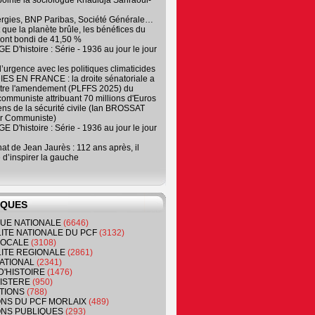
, pointe la sociologue Khadidja Sahraoui-
ergies, BNP Paribas, Société Générale…
que la planète brûle, les bénéfices du
ont bondi de 41,50 %
 D'histoire : Série - 1936 au jour le jour
 d’urgence avec les politiques climaticides
ES EN FRANCE : la droite sénatoriale a
ntre l'amendement (PLFFS 2025) du
ommuniste attribuant 70 millions d'Euros
ns de la sécurité civile (Ian BROSSAT
r Communiste)
 D'histoire : Série - 1936 au jour le jour
at de Jean Jaurès : 112 ans après, il
 d’inspirer la gauche
IQUES
QUE NATIONALE
(6646)
ITE NATIONALE DU PCF
(3132)
 LOCALE
(3108)
ITE REGIONALE
(2861)
ATIONAL
(2341)
D'HISTOIRE
(1476)
NISTERE
(950)
TIONS
(788)
ONS DU PCF MORLAIX
(489)
NS PUBLIQUES
(293)