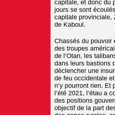
capitale, et donc du 
jours se sont écoulés
capitale provinciale,
de Kaboul.
Chassés du pouvoir 
des troupes américai
de l’Otan, les taliba
dans leurs bastions 
déclencher une insur
de feu occidentale et 
n’y pourront rien. Et
l’été 2021, l’étau a
des positions gouve
objectif de la part de