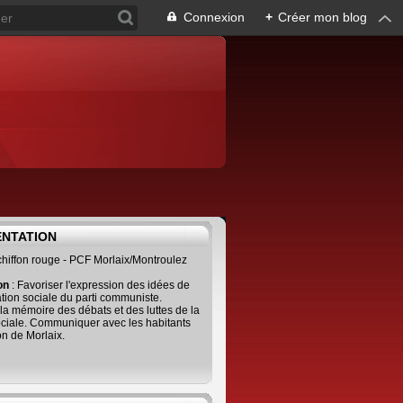
Connexion
+
Créer mon blog
ENTATION
 chiffon rouge - PCF Morlaix/Montroulez
ion
: Favoriser l'expression des idées de
tion sociale du parti communiste.
 la mémoire des débats et des luttes de la
ciale. Communiquer avec les habitants
on de Morlaix.