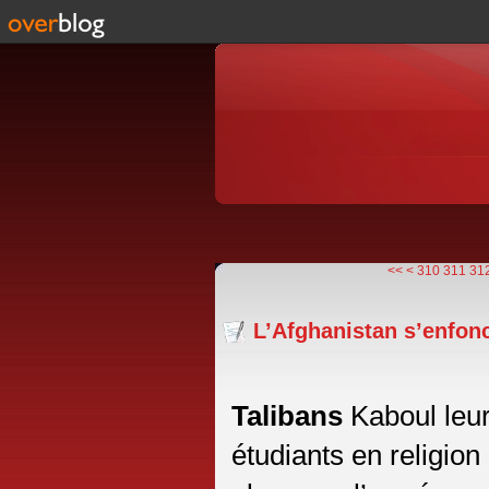
300
<<
<
310
311
31
L’Afghanistan s’enfon
Talibans
Kaboul leur
étudiants en religion 