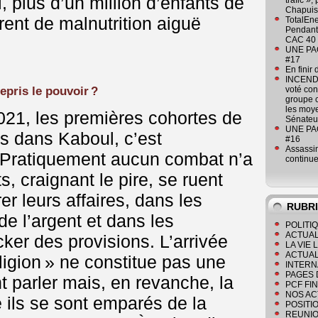
, plus d’un million d’enfants de
trafic »
Chapuis
rent de malnutrition aiguë
TotalEn
Pendant 
CAC 40 
UNE PAGE
#17
En finir
INCENDI
epris le pouvoir ?
voté co
groupe c
les moye
021, les premières cohortes de
Sénateu
UNE PAGE
es dans Kaboul, c’est
#16
Assassin
. Pratiquement aucun combat n’a
continue
s, craignant le pire, se ruent
r leurs affaires, dans les
RUBR
de l’argent et dans les
POLITI
ACTUAL
er des provisions. L’arrivée
LA VIE
ACTUAL
ligion » ne constitue pas une
INTERN
PAGES 
t parler mais, en revanche, la
PCF FI
NOS AC
e ils se sont emparés de la
POSITI
REUNIO