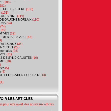
RE
(286)
281)
RE PCF FINISTERE
(168)
e
(151)
PALES 2020
(119)
DE GAUCHE MORLAIX
(110)
ONS
(94)
(74)
(69)
ATIVES
(62)
EMENTALES 2021
(43)
9)
PALES 2026
(35)
NIST'ART
(27)
mentales
(25)
PCF
(21)
S DE SYNDICALISTES
(16)
MIE
(10)
)
êtes
(5)
n
(4)
DE L'EDUCATION POPULAIRE
(3)
(1)
OIR LES ARTICLES
 pour être averti des nouveaux articles