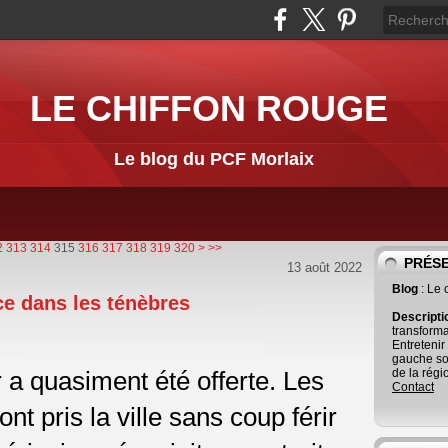
LE CHIFFON ROUGE
Le blog du PCF Morlaix
330
340
350
360
370
380
390
400
500
600
700
800
900
1000
1100
1200
1300
1400
1500
1600
1700
2
313
314
315
316
317
318
319
320
>
>>
PRÉS
13 août 2022
Blog
: Le
ce dans les ténèbres
Descript
transforma
Entretenir
gauche so
 a quasiment été offerte. Les
de la régi
Contact
ont pris la ville sans coup férir