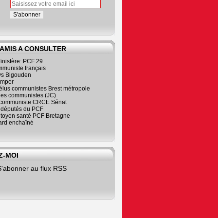
 AMIS A CONSULTER
inistère: PCF 29
mmuniste français
s Bigouden
imper
élus communistes Brest métropole
nes communistes (JC)
communiste CRCE Sénat
s députés du PCF
citoyen santé PCF Bretagne
rd enchaîné
Z-MOI
S'abonner au flux RSS