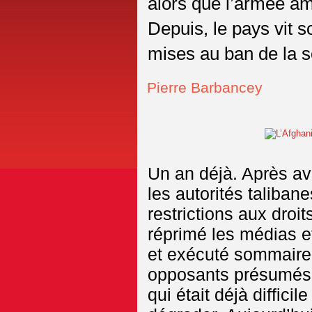
alors que l’armée amé
Depuis, le pays vit s
mises au ban de la s
Pierre Barbancey
Un an déjà. Après av
les autorités taliba
restrictions aux droi
réprimé les médias et
et exécuté sommairem
opposants présumés.
qui était déjà diffic