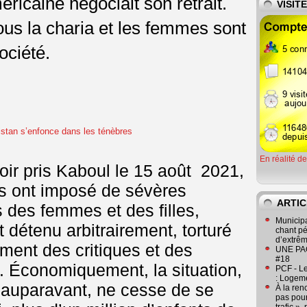
ricaine négociait son retrait.
VISIT
ous la charia et les femmes sont
ociété.
En réalité d
oir pris Kaboul le 15 août 2021,
nes ont imposé de sévères
ARTIC
ts des femmes et des filles,
Municipa
 détenu arbitrairement, torturé
chant pé
d’extrêm
ent des critiques et des
UNE PAGE
#18
 Économiquement, la situation,
PCF - L
: Logeme
ile auparavant, ne cesse de se
À la ren
pas pour