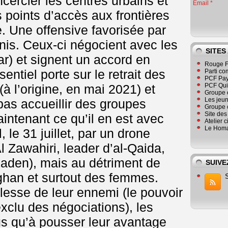
cercler les centres urbains et
Email
s points d’accès aux frontières
me. Une offensive favorisée par
Unis. Ceux-ci négocient avec les
SITES
ar) et signent un accord en
Rouge F
sentiel porte sur le retrait des
Parti co
PCF Pay
à l’origine, en mai 2021) et
PCF Qu
Groupe 
Les jeu
as accueillir des groupes
Groupe 
Site de
maintenant ce qu’il en est avec
Atelier 
Le Homa
 le 31 juillet, par un drone
 Zawahiri, leader d’al-Qaida,
aden), mais au détriment de
SUIVE
fghan et surtout des femmes.
lesse de leur ennemi (le pouvoir
xclu des négociations), les
lus qu’à pousser leur avantage