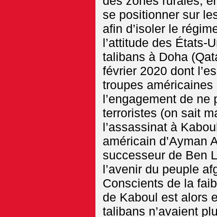
des zones rurales, en
se positionner sur le
afin d’isoler le régi
l’attitude des États-
talibans à Doha (Qat
février 2020 dont l’es
troupes américaines (
l’engagement de ne p
terroristes (on sait 
l’assassinat à Kaboul,
américain d’Ayman Al
successeur de Ben L
l’avenir du peuple a
Conscients de la faib
de Kaboul est alors e
talibans n’avaient p