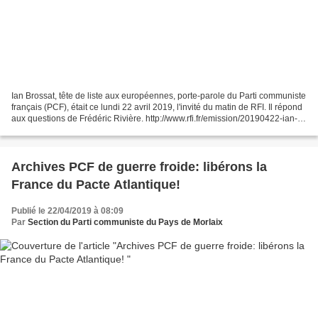
Ian Brossat, tête de liste aux européennes, porte-parole du Parti communiste
français (PCF), était ce lundi 22 avril 2019, l'invité du matin de RFI. Il répond
aux questions de Frédéric Rivière. http://www.rfi.fr/emission/20190422-ian-
brossat-tete-lis...
Archives PCF de guerre froide: libérons la
France du Pacte Atlantique!
Publié le 22/04/2019 à 08:09
Par
Section du Parti communiste du Pays de Morlaix