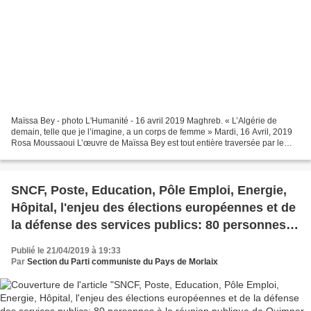
Maïssa Bey - photo L'Humanité - 16 avril 2019 Maghreb. « L’Algérie de
demain, telle que je l’imagine, a un corps de femme » Mardi, 16 Avril, 2019
Rosa Moussaoui L’œuvre de Maïssa Bey est tout entière traversée par le
désir d’émancipation d’une génération...
SNCF, Poste, Education, Pôle Emploi, Energie,
Hôpital, l'enjeu des élections européennes et de
la défense des services publics: 80 personnes à
la réunion publique de Quimper avec Marie-
Publié le 21/04/2019 à 19:33
Pierre Vieu, Laurent Brun, Glenn Le Saoût, Alain
Par
Section du Parti communiste du Pays de Morlaix
Bergeot, et de nombreux syndicalistes