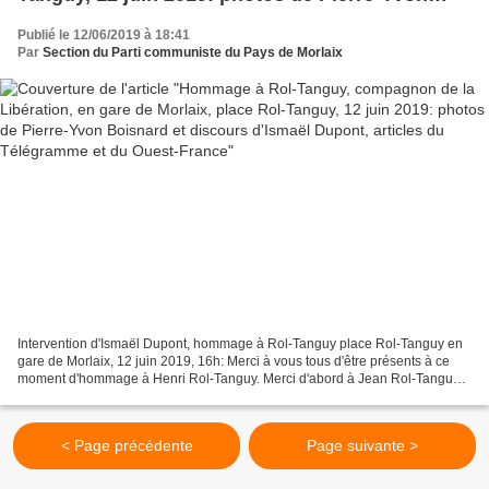
Boisnard et discours d'Ismaël Dupont, articles
Publié le 12/06/2019 à 18:41
du Télégramme et du Ouest-France
Par
Section du Parti communiste du Pays de Morlaix
Intervention d'Ismaël Dupont, hommage à Rol-Tanguy place Rol-Tanguy en
gare de Morlaix, 12 juin 2019, 16h: Merci à vous tous d'être présents à ce
moment d'hommage à Henri Rol-Tanguy. Merci d'abord à Jean Rol-Tanguy
de nous faire l'honneur de sa participation...
< Page précédente
Page suivante >