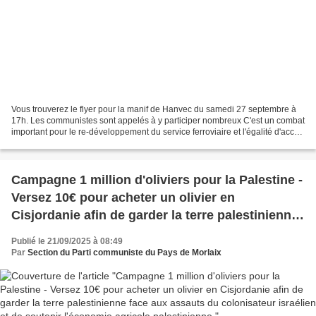
Vous trouverez le flyer pour la manif de Hanvec du samedi 27 septembre à
17h. Les communistes sont appelés à y participer nombreux C'est un combat
important pour le re-développement du service ferroviaire et l'égalité d'accès
aux mobilités. Objectif au...
Campagne 1 million d'oliviers pour la Palestine -
Versez 10€ pour acheter un olivier en
Cisjordanie afin de garder la terre palestinienne
face aux assauts du colonisateur israélien et de
Publié le 21/09/2025 à 08:49
soutenir l'économie agricole palestinienne
Par
Section du Parti communiste du Pays de Morlaix