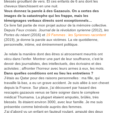
blessés grouillant de vers. Et ces enfants de 6 ans dont les
cheveux blanchissent en une nuit.
Vous donnez la parole à des Gazaouis. On a certes des
images de la catastrophe qui les frappe, mais les
témoignages verbaux directs sont exceptionnels…
Ce livre fait partie de mon projet autour de la mémoire collective.
Depuis
Feux croisés. Journal de la révolution syrienne
(2012),
les
Portes du néant
(2016) et
19 Femmes : les Syriennes racontent
(2019), je donne la parole aux victimes. La vie quotidienne,
personnelle, intime, est éminemment politique.
Je relate la manière dont des êtres si atrocement meurtris ont
vécu dans l’enfer. Montrer une part de leur souffrance, c’est le
devoir des journalistes, des intellectuels, des écrivains et des
activistes ; affronter l’horreur avec leurs armes à eux, les mots.
Dans quelles conditions ont eu lieu les entretiens ?
J’étais au Qatar pour des raisons personnelles : ma fille, qui
travaille là-bas, a eu un grave accident. Je suis allée à son chevet
depuis la France. Sur place, j’ai découvert par hasard des
rescapés gazaouis venus se faire soigner dans le complexe
médical Thumama. La plupart étaient amputés, brûlés, très
blessés. Ils étaient environ 3000, avec leur famille. Je me suis
présentée comme bénévole auprès des femmes.
J’ai d’abord vu un enfant en fauteuil roulant, amputé des deux