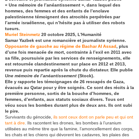
« Une mémoire de l’anéantissement », dans lequel des
hommes, des femmes et des enfants de l’enclave
palestinienne témoignent des atrocités perpétrées par
l’armée israélienne, qui n’hésite pas à utiliser des robots
tueurs.
Muriel Steinmetz
20 octobre 2025, L'Humanité
Samar Yazbek est une romancière et journaliste syrienne.
Opposante de gauche au régime de Bachar Al Assad
, plus
d’une fois menacée de mort, contrainte à l’exil en 2011 avec
sa fille, poursuivie par les services de renseignements, elle
est retournée clandestinement sur place en 2012 et 2013,
revenue puis repartie après la chute du dictateur. Elle publie
Une mémoire de l’anéantissement
(Stock).
Elle y rapporte les témoignages de 26 rescapés de Gaza,
évacués au Qatar pour y être soignés. Ce sont des récits à la
première personne, sortis de la bouche d’hommes, de
femmes, d’enfants, aux statuts sociaux divers. Tous ont
vécu sous les bombes durant plus de deux ans. Ils ont subi
le pire.
Survivants du génocide,
ils sont ceux dont on parle peu et qui ont
tant à dire
. Ils racontent les drones, les bombes à l’uranium
utilisées au même titre que la famine, l’amoncellement des corps,
les chats et les chiens qui dévorent les cadavres, les plaies des