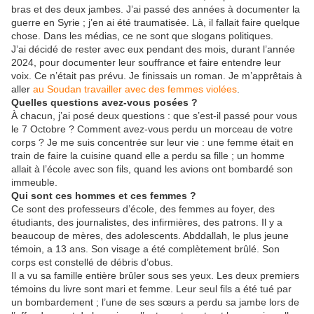
bras et des deux jambes. J’ai passé des années à documenter la
guerre en Syrie ; j’en ai été traumatisée. Là, il fallait faire quelque
chose. Dans les médias, ce ne sont que slogans politiques.
J’ai décidé de rester avec eux pendant des mois, durant l’année
2024, pour documenter leur souffrance et faire entendre leur
voix. Ce n’était pas prévu. Je finissais un roman. Je m’apprêtais à
aller
au Soudan travailler avec des femmes violées
.
Quelles questions avez-vous posées ?
À chacun, j’ai posé deux questions : que s’est-il passé pour vous
le 7 Octobre ? Comment avez-vous perdu un morceau de votre
corps ? Je me suis concentrée sur leur vie : une femme était en
train de faire la cuisine quand elle a perdu sa fille ; un homme
allait à l’école avec son fils, quand les avions ont bombardé son
immeuble.
Qui sont ces hommes et ces femmes ?
Ce sont des professeurs d’école, des femmes au foyer, des
étudiants, des journalistes, des infirmières, des patrons. Il y a
beaucoup de mères, des adolescents. Abddallah, le plus jeune
témoin, a 13 ans. Son visage a été complètement brûlé. Son
corps est constellé de débris d’obus.
Il a vu sa famille entière brûler sous ses yeux. Les deux premiers
témoins du livre sont mari et femme. Leur seul fils a été tué par
un bombardement ; l’une de ses sœurs a perdu sa jambe lors de