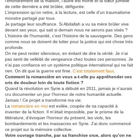
l’effondrement de la maison, l’autre est morte et la sœur jumelle
de cette dernière a été brûlée, défigurée.
L’impression qu’on retire, à la lecture, est celle d’un traumatisme
monstre partagé par tous.
Je partage leur souffrance. Si Abdallah a vu sa mère brûler vive
devant ses yeux, qui sait si demain nous ne serons pas visés ?
L’histoire de l’humanité, c’est l’histoire de la sauvagerie. Des gens
comme nous se doivent de lutter pour la justice qui est chose très
profonde.
On ne peut rester silencieux, en évitant de dire la vérité. Je n’ai
pas senti de velléité de vengeance chez toutes ces personnes. Je
n’ai pas confiance en un système politique international qui ne fait
rien. On dit que la guerre est finie.
C’est totalement faux
.
Comment la romancière en vous a-t-elle pu appréhender ces
cris de douleur loin de toute fiction ?
Quand la révolution en Syrie a débuté en 2011, jamais je n’aurais
cru documenter un jour l’horreur de notre humanité actuelle.
Jamais ! Ce projet a transformé ma vie.
La
romancière en moi
est exilée, coupée de sa capacité à
inventer de la fiction. Il m’était impossible, par le prisme de la
littérature, d’évoquer l’horreur du présent, les viols, les
bombardements et les massacres en Syrie. J’ai donc commencé
ce projet sur la mémoire collective.
Votre ouvrage tranche, par sa franchise crue, alors qu’on ne