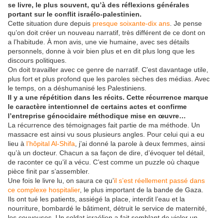
se livre, le plus souvent, qu’à des réflexions générales
portant sur le conflit israélo-palestinien.
Cette situation dure depuis
presque soixante-dix ans
. Je pense
qu’on doit créer un nouveau narratif, très différent de ce dont on
a l’habitude. À mon avis, une vie humaine, avec ses détails
personnels, donne à voir bien plus et en dit plus long que les
discours politiques.
On doit travailler avec ce genre de narratif. C’est davantage utile,
plus fort et plus profond que les paroles sèches des médias. Avec
le temps, on a déshumanisé les Palestiniens.
Il y a une répétition dans les récits. Cette récurrence marque
le caractère intentionnel de certains actes et confirme
l’entreprise génocidaire méthodique mise en œuvre…
La récurrence des témoignages fait partie de ma méthode. Un
massacre est ainsi vu sous plusieurs angles. Pour celui qui a eu
lieu à
l’hôpital Al-Shifa
, j’ai donné la parole à deux femmes, ainsi
qu’à un docteur. Chacun a sa façon de dire, d’évoquer tel détail,
de raconter ce qu’il a vécu. C’est comme un puzzle où chaque
pièce finit par s’assembler.
Une fois le livre lu, on saura ce qu’
il s’est réellement passé dans
ce complexe hospitalier
, le plus important de la bande de Gaza.
Ils ont tué les patients, assiégé la place, interdit l’eau et la
nourriture, bombardé le bâtiment, détruit le service de maternité,
les couveuses. Un soldat israélien a fait semblant de violer un