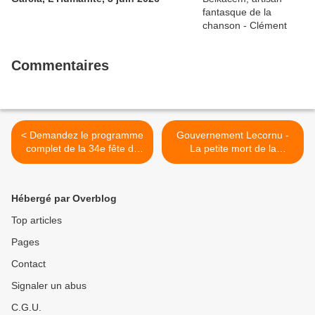
Commentaires
< Demandez le programme
Gouvernement Lecornu -
complet de la 34e fête de
La petite mort de la
l'Humanité Bretagne: pass
décentralisation -
2 jours au prix de 20€ ou 1
Chronique de Philippe Rio
jour au prix de 14€ auprès
dans L'Humanité, 23
Hébergé par Overblog
des militants communistes
octobre 2025 >
Top articles
Pages
Contact
Signaler un abus
C.G.U.