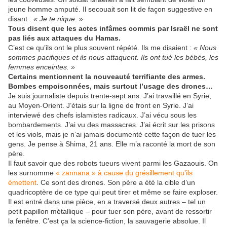
jeune homme amputé. Il secouait son lit de façon suggestive en
disant :
« Je te nique
. »
Tous disent que les actes infâmes commis par Israël ne sont
pas liés aux attaques du Hamas.
C’est ce qu’ils ont le plus souvent répété. Ils me disaient :
« Nous
sommes pacifiques et ils nous attaquent. Ils ont tué les bébés, les
femmes enceintes. »
Certains mentionnent la nouveauté terrifiante des armes.
Bombes empoisonnées, mais surtout l’usage des drones…
Je suis journaliste depuis trente-sept ans. J’ai travaillé en Syrie,
au Moyen-Orient. J’étais sur la ligne de front en Syrie. J’ai
interviewé des chefs islamistes radicaux. J’ai vécu sous les
bombardements. J’ai vu des massacres. J’ai écrit sur les prisons
et les viols, mais je n’ai jamais documenté cette façon de tuer les
gens. Je pense à Shima, 21 ans. Elle m’a raconté la mort de son
père.
Il faut savoir que des robots tueurs vivent parmi les Gazaouis. On
les surnomme
« zannana »
à cause du grésillement qu’ils
émettent
. Ce sont des drones. Son père a été la cible d’un
quadricoptère de ce type qui peut tirer et même se faire exploser.
Il est entré dans une pièce, en a traversé deux autres – tel un
petit papillon métallique – pour tuer son père, avant de ressortir
la fenêtre. C’est ça la science-fiction, la sauvagerie absolue. Il