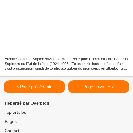
Archive Goliarda Sapienza/Angelo Maria Pellegrino Communist'art: Goliarda
Sapienza ou l'Art de la Joie (1924-1996) "Tu es entré dans la pièce et l'air
s'est brusquement empli de tendresse autour de mon corps en attente. Tu es
entré dans la pièce et (brusquement)...
< Page précédente
Page suivante >
Hébergé par Overblog
Top articles
Pages
Contact