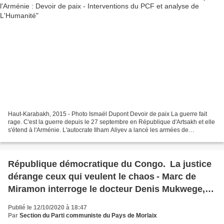
Haut-Karabakh, 2015 - Photo Ismaël Dupont Devoir de paix La guerre fait
rage. C'est la guerre depuis le 27 septembre en République d'Artsakh et elle
s'étend à l'Arménie. L'autocrate Ilham Aliyev a lancé les armées de
l'Azerbaïdjan à l'assaut de la petite...
République démocratique du Congo. La justice
dérange ceux qui veulent le chaos - Marc de
Miramon interroge le docteur Denis Mukwege,
prix Nobel de la Paix 2018 - L'Humanité, 13
Publié le 12/10/2020 à 18:47
octobre 2020
Par
Section du Parti communiste du Pays de Morlaix