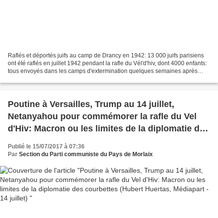
Raflés et déportés juifs au camp de Drancy en 1942: 13 000 juifs parisiens
ont été raflés en juillet 1942 pendant la rafle du Vél'd'hiv, dont 4000 enfants:
tous envoyés dans les camps d'extermination quelques semaines après
Rafle du Vél’ d’Hiv’: l’invitation...
Poutine à Versailles, Trump au 14 juillet,
Netanyahou pour commémorer la rafle du Vel
d'Hiv: Macron ou les limites de la diplomatie des
courbettes (Hubert Huertas, Médiapart - 14
Publié le 15/07/2017 à 07:36
juillet)
Par
Section du Parti communiste du Pays de Morlaix