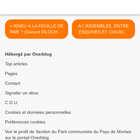
< ADIEU A LA FEUILLE DE
A L'ASSEMBLEE, ENTRE
PAIE ? (Gérard FILOCHE -
ESQUIVES ET COUACS,
L'Humanité Dimanche - 22
LA MORALISATION A
juin 2017)
PETITS PAS (MEDIAPART
-31 JUILLET 2017 PAR
Hébergé par Overblog
MATHILDE MATHIEU) >
Top articles
Pages
Contact
Signaler un abus
C.G.U.
Cookies et données personnelles
Préférences cookies
Voir le profil de Section du Parti communiste du Pays de Morlaix
sur le portail Overblog