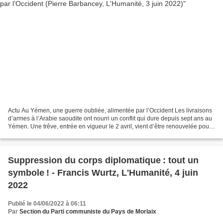
Actu Au Yémen, une guerre oubliée, alimentée par l’Occident Les livraisons
d’armes à l’Arabie saoudite ont nourri un conflit qui dure depuis sept ans au
Yémen. Une trêve, entrée en vigueur le 2 avril, vient d’être renouvelée pour
deux mois. Publié le...
Suppression du corps diplomatique : tout un
symbole ! - Francis Wurtz, L'Humanité, 4 juin
2022
Publié le 04/06/2022 à 06:11
Par
Section du Parti communiste du Pays de Morlaix