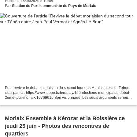
Publié le 25/06/2020 à 19:09
Par
Section du Parti communiste du Pays de Morlaix
Pour revivre le débat morlaisien du second tour des Municipales sur Tébéo,
c'est par ici : https://www.tebeo.bzh/replay/156-elections-municipales-debat-
2eme-tour-morlaix/10769615 Bon visionnage. Les seuls arguments sérieux
et réalités précises ont été...
Morlaix Ensemble à Kérozar et la Boissière ce
jeudi 25 juin - Photos des rencontres de
quartiers