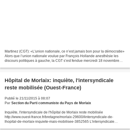
Martinez (CGT): «L'union nationale, ce n’est jamais bon pour la démocratie»
Alors que l’union nationale voulue par François Hollande anesthésie les
discours politiques à gauche, la CGT s’est fendue mercredi 18 novembre
d’un communiqué critique sur la...
Hôpital de Morlaix: inquiète, l'intersyndicale
reste mobilisée (Ouest-France)
Publié le 21/11/2015 à 08:07
Par
Section du Parti communiste du Pays de Morlaix
Inquiète, l'intersyndicale de l'hôpital de Morlaix reste mobilisée
http://www.ouest-france.fr/bretagne/morlaix-29600/lintersyndicale-de-
lhopital-de-morlaix-inquiete-mais-mobilisee-3852565 L'intersyndicale
(CFDT, CGT et Sud Santé) de l'hôpital des pays...