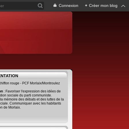
Connexion
+
Créer mon blog
ENTATION
 chiffon rouge - PCF Morlaix/Montroulez
ion
: Favoriser l'expression des idées de
tion sociale du parti communiste.
 la mémoire des débats et des luttes de la
ciale. Communiquer avec les habitants
on de Morlaix.