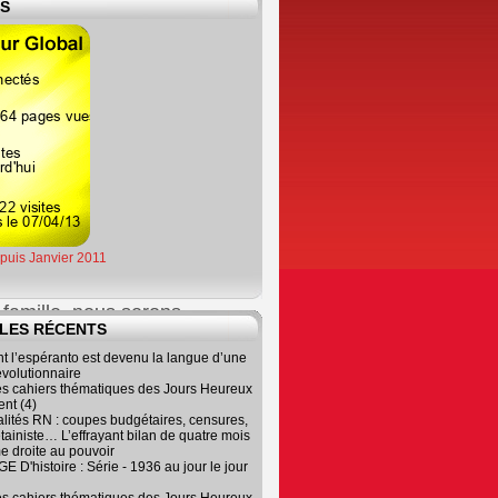
ES
gnatures collectées
es et celles sur

se d'appliquer,

epuis Janvier 2011
famille, nous serons

LES RÉCENTS
 l’espéranto est devenu la langue d’une
évolutionnaire
es cahiers thématiques des Jours Heureux
nt (4)
lités RN : coupes budgétaires, censures,
tainiste… L’effrayant bilan de quatre mois
épare plusieurs

e droite au pouvoir
 D'histoire : Série - 1936 au jour le jour
Coloniale
" qui
