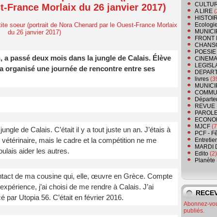
CULTU
-France Morlaix du 26 janvier 2017)
A LIRE
(
HISTOI
Ecologi
MUNICI
FRONT 
CHANS
POESIE
, a passé deux mois dans la jungle de Calais. Élève
CINEMA
LEGISL
e a organisé une journée de rencontre entre ses
DEPART
livres
(3
MUNICI
COMMU
Départe
REVUE 
PAROLE
ECONO
MJCF
(7
ngle de Calais. C’était il y a tout juste un an. J’étais à
PCF - F
vétérinaire, mais le cadre et la compétition ne me
Entretie
MARDI 
ulais aider les autres.
Edito
(2)
Planète
ntact de ma cousine qui, elle, œuvre en Grèce. Compte
périence, j’ai choisi de me rendre à Calais. J’ai
RECEV
 par Utopia 56. C’était en février 2016.
Abonnez-vous
publiés.