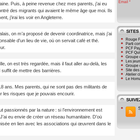
Email
maine. Puis, à peine revenue chez mes parents, j’ai eu
ncontré des migrants qui avaient le même âge que moi. Ils
, j’irai les voir en Angleterre.
SITES
ais, on m’a proposé de devenir coordinatrice, mais j’ai
Rouge F
ponsable d’un lieu de vie, où on servait café et thé.
Parti co
ur.
PCF Pay
PCF Qu
Groupe 
Les jeu
lle, on est très regardée, mais il faut aller au-delà, les
Groupe 
suffit de mettre des barrières.
Site de
Atelier 
Le Homa
 18 ans. Mes parents, qui ne sont pas des militants de
r les risques que je pouvais encourir.
SUIVE
out passionnés par la nature : si l’environnement est
J’ai eu envie de créer un réseau humanitaire. D’où
anisée en lien avec les associations qui œuvrent dans le