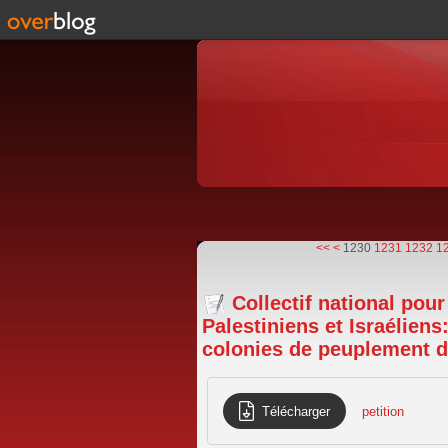
1200
1210
1220
<<
<
1230
1231
1232
1
Collectif national pour
Palestiniens et Israéliens:
colonies de peuplement da
Télécharger
petition