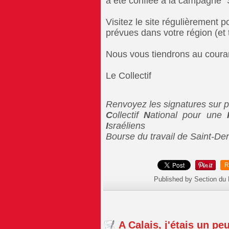
a été confiée à la campagne "
Visitez le site régulièrement p
prévues dans votre région (et t
Nous vous tiendrons au courant
Le Collectif

Renvoyez les signatures sur p
C
ollectif
N
ational pour une
I
sraéliens
Bourse du travail de Saint-De
R
Published by Section du
A Calais, j'étais un pe