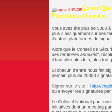
C
N
ollectif
at
P
I
alestiniens et
sraéliens
Vous avez été plus de 5000 à s
plus classiquement sur des feu
d'autres plateformes de signatu
Alors que le Conseil de Sécuri
des territoires annexés
", réso
il faut aller plus loin, plus fort, 
Si chacun d'entre nous fait si
demain plus de 20000 signatai
Signer sur le site :  
http://cnpj
ou envoyer les signatures par
Le Collectif National pour une 
initiatives dont un meeting pari