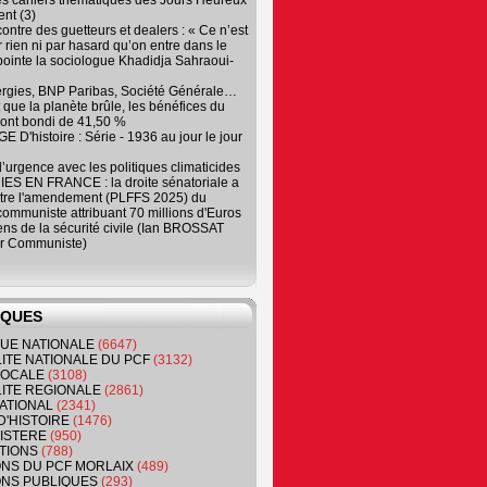
es cahiers thématiques des Jours Heureux
nt (3)
contre des guetteurs et dealers : « Ce n’est
 des initiatives

 rien ni par hasard qu’on entre dans le
, pointe la sociologue Khadidja Sahraoui-
n !).

ergies, BNP Paribas, Société Générale…
que la planète brûle, les bénéfices du
vent...

ont bondi de 41,50 %
 D'histoire : Série - 1936 au jour le jour
 d’urgence avec les politiques climaticides
ES EN FRANCE : la droite sénatoriale a
ntre l'amendement (PLFFS 2025) du
ommuniste attribuant 70 millions d'Euros
ns de la sécurité civile (Ian BROSSAT
r Communiste)
IQUES
QUE NATIONALE
(6647)
ITE NATIONALE DU PCF
(3132)
 LOCALE
(3108)
ITE REGIONALE
(2861)
ATIONAL
(2341)
D'HISTOIRE
(1476)
NISTERE
(950)
TIONS
(788)
ONS DU PCF MORLAIX
(489)
NS PUBLIQUES
(293)