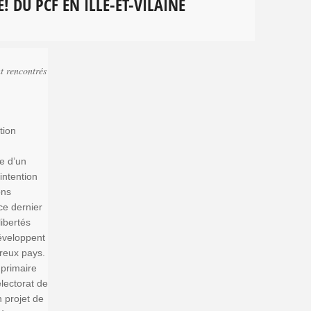
 DU PCF EN ILLE-ET-VILAINE
t rencontrés
tion
e d’un
intention
ons
ce dernier
libertés
éveloppent
reux pays.
 primaire
électorat de
n projet de