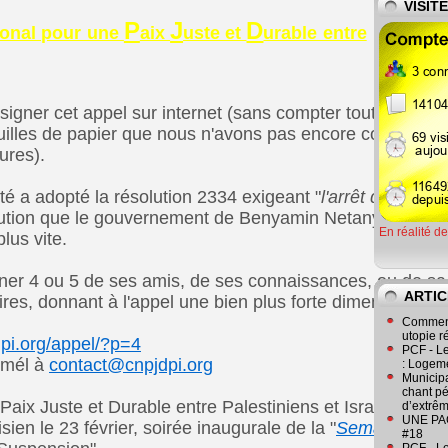
VISIT
P
J
D
ional pour une
aix
uste et
urable entre
igner cet appel sur internet (sans compter toutes les si
illes de papier que nous n'avons pas encore comptabilisé
res).

té a adopté la résolution 2334 exigeant "
lution que le gouvernement de Benyamin Netanyahou refu
En réalité d
plus vite.

gner 4 ou 5 de ses amis, de ses connaissances, ou de sa 
ARTIC
res, donnant à l'appel une bien plus forte dimension.
Comment
utopie r
dpi.org/appel/?p=4
PCF - L
 mél à 
contact@cnpjdpi.org
: Logeme
Municipa
chant pé
Paix Juste et Durable entre Palestiniens et Israéliens pr
d’extrêm
UNE PAGE
sien le 23 février, soirée inaugurale de la "
Semaine Anti-
#18