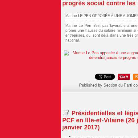
progrès social contre les
Marine LE PEN OPPOSÉE À UNE AUGME
= = = = = = = = = = = = = = = = = = = = = = = 
Marine Le Pen n'est pas favorable à une
prôner une hausse du salaire minimum si e
entreprises, qui sont déjà dans une très gr
national.
R
Published by Section du Parti c
Présidentielles et lég
PCF en Ille-et-Vilaine (26 
janvier 2017)