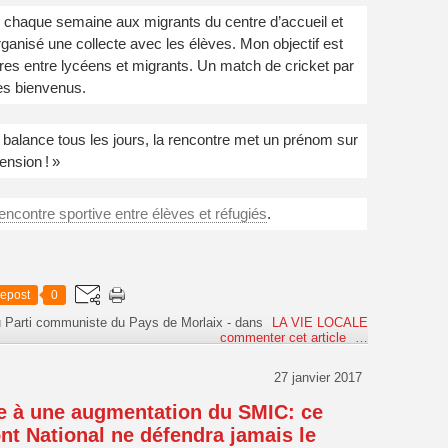
ite chaque semaine aux migrants du centre d’accueil et
organisé une collecte avec les élèves. Mon objectif est
res entre lycéens et migrants. Un match de cricket par
 les bienvenus.
us balance tous les jours, la rencontre met un prénom sur
ension ! »
rencontre sportive entre élèves et réfugiés
.
epost
0
u Parti communiste du Pays de Morlaix
-
dans
LA VIE LOCALE
commenter cet article
…
27 janvier 2017
e à une augmentation du SMIC: ce
ont National ne défendra jamais le