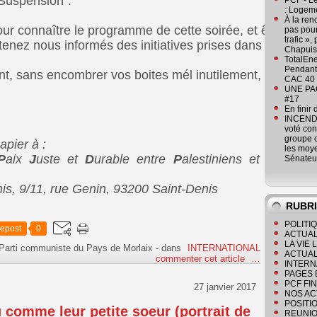
Suspension".

PCF - L
: Logeme
À la ren
our connaître le programme de cette soirée, et être informé
pas pour
trafic »
enez nous informés des initiatives prises dans votre régio
Chapuis
TotalEn
Pendant 
, sans encombrer vos boites mél inutilement, ni trop sou
CAC 40 
UNE PAGE
#17
En finir
INCENDI
voté co
groupe c
apier à :
les moye
P
aix
J
uste et
D
urable entre
P
alestiniens et
Sénateu
nis, 9/11, rue Genin, 93200 Saint-Denis
RUBR
POLITI
epost
0
ACTUAL
LA VIE
 Parti communiste du Pays de Morlaix
-
dans
INTERNATIONAL
ACTUAL
commenter cet article
…
INTERN
PAGES 
PCF FI
27 janvier 2017
NOS AC
POSITI
u comme leur petite soeur (portrait de
REUNIO