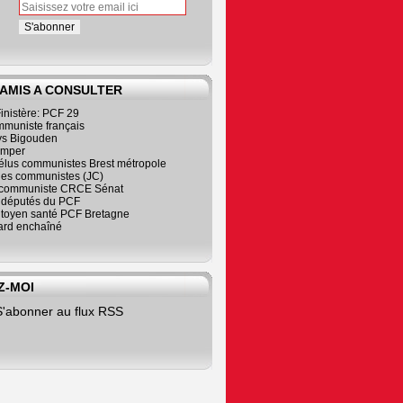
 AMIS A CONSULTER
inistère: PCF 29
mmuniste français
s Bigouden
imper
élus communistes Brest métropole
nes communistes (JC)
communiste CRCE Sénat
s députés du PCF
citoyen santé PCF Bretagne
rd enchaîné
Z-MOI
S'abonner au flux RSS