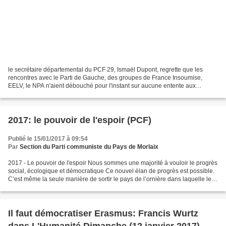
le secrétaire départemental du PCF 29, Ismaël Dupont, regrette que les
rencontres avec le Parti de Gauche, des groupes de France Insoumise,
EELV, le NPA n'aient débouché pour l'instant sur aucune entente aux
élections législatives (photo d'archives, Ronan...
2017: le pouvoir de l'espoir (PCF)
Publié le 15/01/2017 à 09:54
Par
Section du Parti communiste du Pays de Morlaix
2017 - Le pouvoir de l'espoir Nous sommes une majorité à vouloir le progrès
social, écologique et démocratique Ce nouvel élan de progrès est possible.
C’est même la seule manière de sortir le pays de l’ornière dans laquelle les
politiques d’austérité...
Il faut démocratiser Erasmus: Francis Wurtz
dans L'Humanité Dimanche (12 janvier 2017)