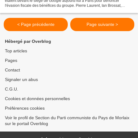
étaient devant le siège de Google aujourd'hui à Paris pour dénoncer
l'évasion fiscale des bénéfices du groupe. Pierre Laurent, Ian Brossat,
Fabien Gai, Fabien Roussel et Marie-Pierre...
< Page précédente
Page suivante >
Hébergé par Overblog
Top articles
Pages
Contact
Signaler un abus
C.G.U.
Cookies et données personnelles
Préférences cookies
Voir le profil de Section du Parti communiste du Pays de Morlaix
sur le portail Overblog