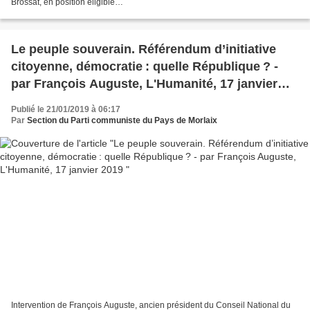
Brossat, en position éligible
https://www.nouvelobs.com/politique/20190119.OBS8777/marie-helene-
bourlard-une-ouvriere-au-parlement-europeen.html...
Le peuple souverain. Référendum d’initiative
citoyenne, démocratie : quelle République ? -
par François Auguste, L'Humanité, 17 janvier
2019
Publié le 21/01/2019 à 06:17
Par
Section du Parti communiste du Pays de Morlaix
Intervention de François Auguste, ancien président du Conseil National du