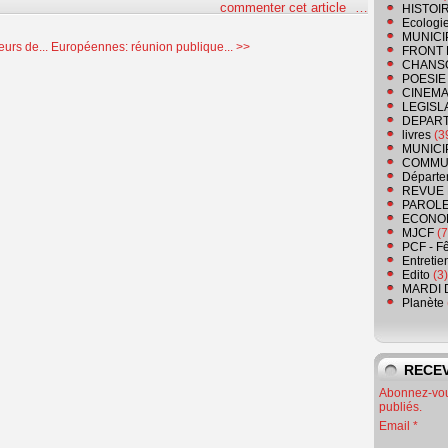
commenter cet article
…
HISTOI
Ecologi
MUNICI
eurs de...
Européennes: réunion publique... >>
FRONT 
CHANS
POESIE
CINEMA
LEGISL
DEPART
livres
(3
MUNICI
COMMU
Départe
REVUE 
PAROLE
ECONO
MJCF
(7
PCF - F
Entretie
Edito
(3)
MARDI 
Planète
RECEV
Abonnez-vous
publiés.
Email