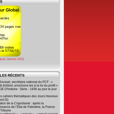
ES
epuis Janvier 2011
LES RÉCENTS
oussel, secrétaire national du PCF : «
s brûlent, arrachons-les à la loi du profit »
 D'histoire : Série - 1936 au jour le jour
es cahiers thématiques des Jours Heureux
nt (5)
tion de la Cisjordanie : après la
ssance de l’État de Palestine, la France
r Tribune