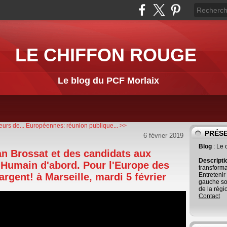
LE CHIFFON ROUGE
Le blog du PCF Morlaix
eurs de...
Européennes: réunion publique... >>
PRÉS
6 février 2019
Blog
: Le
an Brossat et des candidats aux
Descript
'Humain d'abord. Pour l'Europe des
transforma
argent! à Marseille, mardi 5 février
Entretenir
gauche so
de la régi
Contact