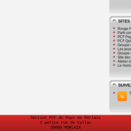
SITES
Rouge F
Parti co
PCF Pay
PCF Qu
Groupe 
Les jeu
Groupe 
Site de
Atelier 
Le Homa
SUIVE
Section PCF du Pays de Morlaix
2 petite rue de Callac
29600 MORLAIX