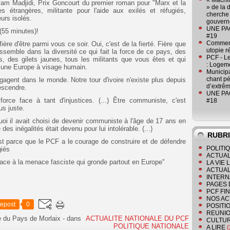
« Machin
m Madjidi, Prix Goncourt du premier roman pour "Marx et la
» de la 
s étrangères, militante pour l'aide aux exilés et réfugiés,
cherche 
urs isolés.
gouver
UNE PAGE
(5
5 minutes)!
#19
Comment
re d'être parmi vous ce soir. Oui, c'est de la fierté. Fière que
utopie r
assemble dans la diversité ce qui fait la force de ce pays, des
PCF - L
es, des gilets jaunes, tous les militants que vous êtes et qui
: Logeme
t une Europe à visage humain.
Municipa
chant pé
'engagent dans le monde. Notre tour d'ivoire n'existe plus depuis
d’extrêm
descendre.
UNE PAGE
force face à tant d'injustices. (...) Être communiste, c'est
#18
s juste.
oi il avait choisi de devenir communiste à l'âge de 17 ans en
des inégalités était devenu pour lui intolérable. (...)
RUBR
c'est parce que le PCF a le courage de construire et de défendre
POLITI
giés
ACTUAL
face à la menace fasciste qui gronde partout en Europe"
LA VIE
ACTUAL
INTERN
PAGES 
PCF FI
NOS AC
epost
0
POSITI
REUNIO
e du Pays de Morlaix
-
dans
ACTUALITE NATIONALE DU PCF
CULTU
POLITIQUE NATIONALE
A LIRE
(