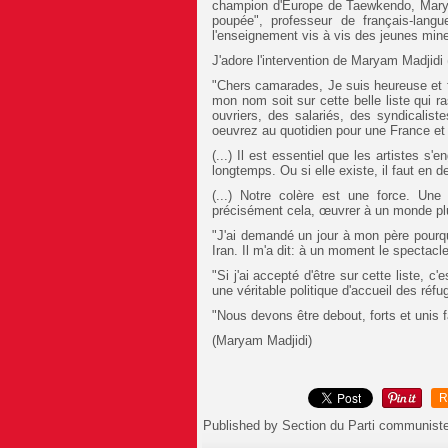
champion d'Europe de Taewkendo, Marya
poupée", professeur de français-langue
l'enseignement vis à vis des jeunes mine
J'adore l'intervention de Maryam Madjidi 
"Chers camarades, Je suis heureuse et fiè
mon nom soit sur cette belle liste qui r
ouvriers, des salariés, des syndicalist
oeuvrez au quotidien pour une France e
(...) Il est essentiel que les artistes s
longtemps. Ou si elle existe, il faut en 
(...) Notre colère est une force. Une 
précisément cela, œuvrer à un monde plu
"J'ai demandé un jour à mon père pourqu
Iran. Il m'a dit: à un moment le spectacle 
"Si j'ai accepté d'être sur cette liste, 
une véritable politique d'accueil des réfu
"Nous devons être debout, forts et unis 
(Maryam Madjidi)
R
Published by Section du Parti communist