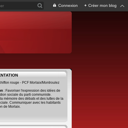
Connexion
+
Créer mon blog
ENTATION
 chiffon rouge - PCF Morlaix/Montroulez
ion
: Favoriser l'expression des idées de
tion sociale du parti communiste.
 la mémoire des débats et des luttes de la
ciale. Communiquer avec les habitants
on de Morlaix.