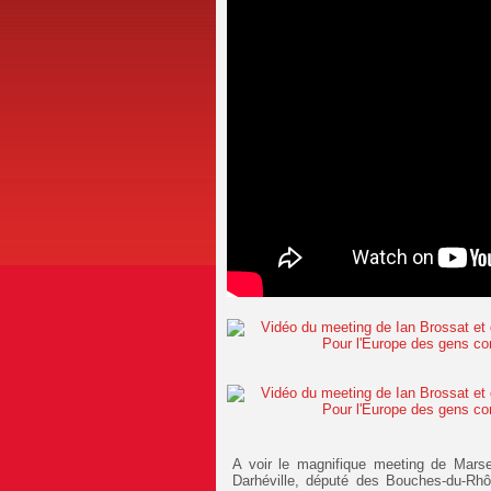
A voir le magnifique meeting de Marsei
Darhéville, député des Bouches-du-R