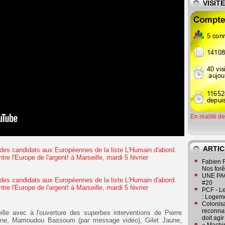
VISIT
En réalité d
ARTIC
Fabien R
Nos forêt
UNE PAGE
#20
PCF - L
: Logeme
Colonisa
reconnai
lle avec à l'ouverture des superbes interventions de Pierre
doit agi
hône, Mamoudou Bassoum (par message vidéo), Gilet Jaune,