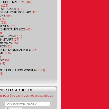
RE PCF FINISTERE
(168)
e
(152)
PALES 2020
(119)
DE GAUCHE MORLAIX
(110)
ONS
(94)
(74)
(69)
ATIVES
(62)
EMENTALES 2021
(43)
9)
PALES 2026
(35)
NIST'ART
(27)
mentales
(25)
PCF
(21)
S DE SYNDICALISTES
(16)
MIE
(10)
)
êtes
(5)
n
(4)
DE L'EDUCATION POPULAIRE
(3)
(1)
OIR LES ARTICLES
 pour être averti des nouveaux articles