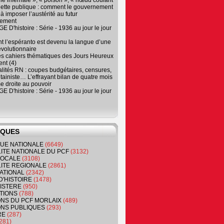
e infernale », « poison », « nœud coulant
dette publique : comment le gouvernement
à imposer l’austérité au futur
nement
 D'histoire : Série - 1936 au jour le jour
 l’espéranto est devenu la langue d’une
évolutionnaire
es cahiers thématiques des Jours Heureux
nt (4)
lités RN : coupes budgétaires, censures,
tainiste… L’effrayant bilan de quatre mois
e droite au pouvoir
 D'histoire : Série - 1936 au jour le jour
IQUES
QUE NATIONALE
(6649)
ITE NATIONALE DU PCF
(3132)
 LOCALE
(3108)
ITE REGIONALE
(2861)
ATIONAL
(2342)
D'HISTOIRE
(1478)
NISTERE
(950)
TIONS
(788)
ONS DU PCF MORLAIX
(489)
NS PUBLIQUES
(293)
RE
(287)
281)