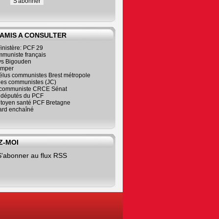
 AMIS A CONSULTER
inistère: PCF 29
mmuniste français
s Bigouden
imper
élus communistes Brest métropole
nes communistes (JC)
communiste CRCE Sénat
s députés du PCF
citoyen santé PCF Bretagne
rd enchaîné
Z-MOI
S'abonner au flux RSS