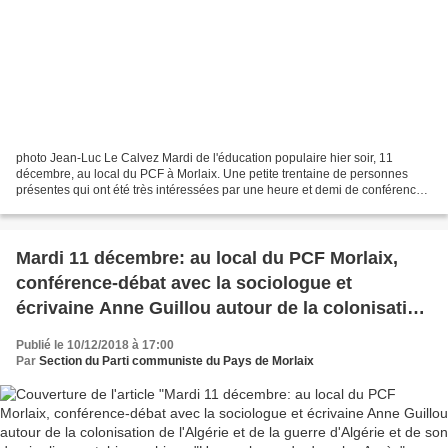
photo Jean-Luc Le Calvez Mardi de l'éducation populaire hier soir, 11
décembre, au local du PCF à Morlaix. Une petite trentaine de personnes
présentes qui ont été très intéressées par une heure et demi de conférence
sur le thème "Guerre d'Algérie, blessures...
Mardi 11 décembre: au local du PCF Morlaix,
conférence-débat avec la sociologue et
écrivaine Anne Guillou autour de la colonisation
de l'Algérie et de la guerre d'Algérie et de son
Publié le 10/12/2018 à 17:00
dernier livre autobiographique "Une embuscade
Par
Section du Parti communiste du Pays de Morlaix
dans les Aurès" - Mardi de l'éducation populaire