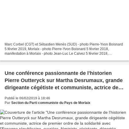
Marc Corbel (CGT) et Sébastien Menès (SUD) - photo Pierre-Yvon Boisnard
5 février 2019, Morlaix - photo Pierre-Yvon Boisnard 5 février 2018,
manifestation à Morlaix - photo Jean-Luc Le Calvez 5 février 2018,
manifestation à Morlaix - photo Jean-Luc Le...
Une conférence passionnante de l'historien
Pierre Outteryck sur Martha Desrumaux, grande
dirigeante cégétiste et communiste, actrice de
premier ordre de la solidarité avec l'Espagne
Publié le 06/02/2019 à 18:46
républicaine, ouvrière, féministe, résistante,
Par
Section du Parti communiste du Pays de Morlaix
déportée - Mardi de l'éducation populaire,
Morlaix, 5 février 2019