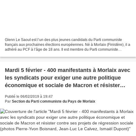
Glenn Le Saout est l’un des plus jeunes candidats du Parti communiste
français aux prochaines élections européennes. Né à Morlaix (Finistère), il a
adhéré au PCF à l’âge de 18 ans. Il est membre du Parti communiste
français depuis qu’il a 18 ans. À 20...
Mardi 5 février - 400 manifestants à Morlaix avec
les syndicats pour exiger une autre politique
économique et sociale de Macron et résister
contre ses projets de régression sociale (photos
Publié le 06/02/2019 à 19:47
Pierre-Yvon Boisnard, Jean-Luc Le Calvez,
Par
Section du Parti communiste du Pays de Morlaix
Ismaël Dupont)