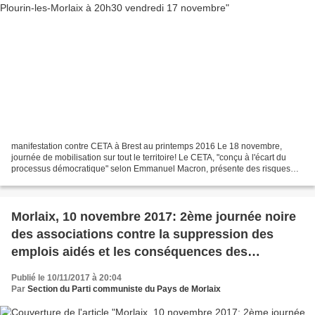
manifestation contre CETA à Brest au printemps 2016 Le 18 novembre,
journée de mobilisation sur tout le territoire! Le CETA, "conçu à l'écart du
processus démocratique" selon Emmanuel Macron, présente des risques
importants pour des aspects essentiels...
Morlaix, 10 novembre 2017: 2ème journée noire
des associations contre la suppression des
emplois aidés et les conséquences des
restrictions budgétaires (photos Pierre-Yvon
Publié le 10/11/2017 à 20:04
Boisnard)
Par
Section du Parti communiste du Pays de Morlaix