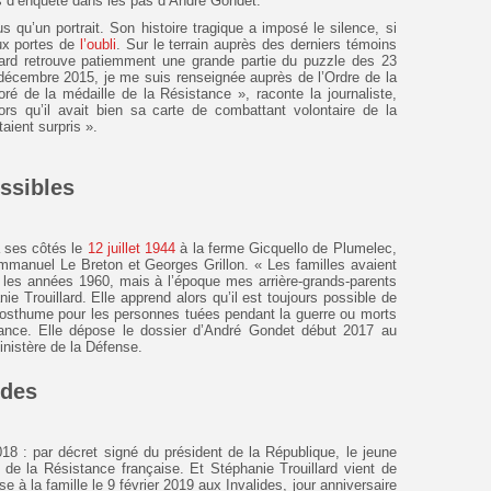
ans d’enquête dans les pas d’André Gondet.
s qu’un portrait. Son histoire tragique a imposé le silence, si
aux portes de
l’oubli
. Sur le terrain auprès des derniers témoins
lard retrouve patiemment une grande partie du puzzle des 23
décembre 2015, je me suis renseignée auprès de l’Ordre de la
coré de la médaille de la Résistance », raconte la journaliste,
ors qu’il avait bien sa carte de combattant volontaire de la
aient surpris ».
ssibles
à ses côtés le
12 juillet 1944
à la ferme Gicquello de Plumelec,
mmanuel Le Breton et Georges Grillon. « Les familles avaient
 les années 1960, mais à l’époque mes arrière-grands-parents
e Trouillard. Elle apprend alors qu’il est toujours possible de
posthume pour les personnes tuées pendant la guerre ou morts
stance. Elle dépose le dossier d’André Gondet début 2017 au
nistère de la Défense.
ides
18 : par décret signé du président de la République, le jeune
e de la Résistance française. Et Stéphanie Trouillard vient de
se à la famille le 9 février 2019 aux Invalides, jour anniversaire