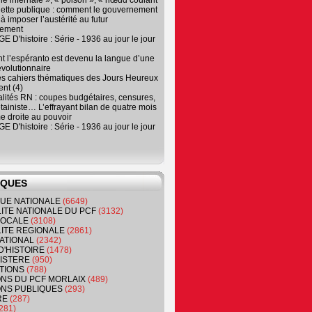
e infernale », « poison », « nœud coulant
dette publique : comment le gouvernement
à imposer l’austérité au futur
nement
 D'histoire : Série - 1936 au jour le jour
 l’espéranto est devenu la langue d’une
évolutionnaire
es cahiers thématiques des Jours Heureux
nt (4)
lités RN : coupes budgétaires, censures,
tainiste… L’effrayant bilan de quatre mois
e droite au pouvoir
 D'histoire : Série - 1936 au jour le jour
IQUES
QUE NATIONALE
(6649)
ITE NATIONALE DU PCF
(3132)
 LOCALE
(3108)
ITE REGIONALE
(2861)
ATIONAL
(2342)
D'HISTOIRE
(1478)
NISTERE
(950)
TIONS
(788)
ONS DU PCF MORLAIX
(489)
NS PUBLIQUES
(293)
RE
(287)
281)