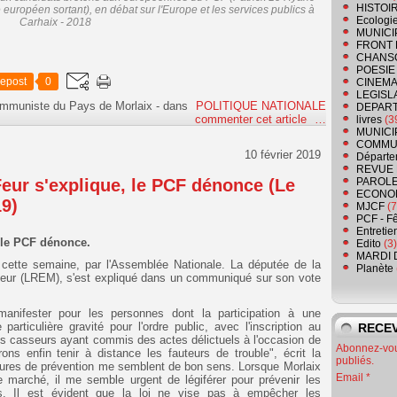
HISTOI
té européen sortant), en débat sur l'Europe et les services publics à
Ecologi
Carhaix - 2018
MUNICI
FRONT 
CHANS
POESIE
epost
0
CINEMA
LEGISL
ommuniste du Pays de Morlaix
-
dans
POLITIQUE NATIONALE
DEPART
commenter cet article
…
livres
(3
MUNICI
COMMU
10 février 2019
Départe
REVUE 
Feur s'explique, le PCF dénonce (Le
PAROLE
ECONO
19)
MJCF
(7
PCF - F
Entretie
, le PCF dénonce.
Edito
(3)
MARDI 
, cette semaine, par l'Assemblée Nationale. La députée de la
Planète
 Feur (LREM), s'est expliqué dans un communiqué sur son vote
e manifester pour les personnes dont la participation à une
particulière gravité pour l'ordre public, avec l'inscription au
RECEV
s casseurs ayant commis des actes délictuels à l'occasion de
Abonnez-vous
ns enfin tenir à distance les fauteurs de trouble", écrit la
publiés.
sures de prévention me semblent de bon sens. Lorsque Morlaix
Email
e marché, il me semble urgent de légiférer pour prévenir les
rs. Il est évident que la loi ne vise pas à empêcher les