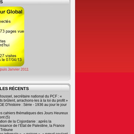
ES
epuis Janvier 2011
LES RÉCENTS
oussel, secrétaire national du PCF : «
s brûlent, arrachons-les à la loi du profit »
 D'histoire : Série - 1936 au jour le jour
es cahiers thématiques des Jours Heureux
nt (5)
tion de la Cisjordanie : après la
ssance de l’État de Palestine, la France
r Tribune