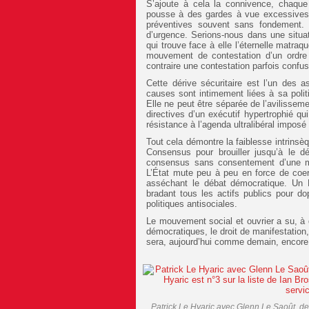
S’ajoute à cela la connivence, chaque jo
pousse à des gardes à vue excessives d
préventives souvent sans fondement.
d’urgence. Serions-nous dans une situa
qui trouve face à elle l’éternelle matra
mouvement de contestation d’un ordre é
contraire une contestation parfois conf
Cette dérive sécuritaire est l’un des 
causes sont intimement liées à sa politi
Elle ne peut être séparée de l’avilisse
directives d’un exécutif hypertrophié qui
résistance à l’agenda ultralibéral imposé 
Tout cela démontre la faiblesse intrins
Consensus pour brouiller jusqu’à le dé
consensus sans consentement d’une maj
L’État mute peu à peu en force de coerci
asséchant le débat démocratique. Un 
bradant tous les actifs publics pour d
politiques antisociales.
Le mouvement social et ouvrier a su, à 
démocratiques, le droit de manifestation,
sera, aujourd’hui comme demain, encore e
Patrick Le Hyaric avec Glenn Le Saoût, d