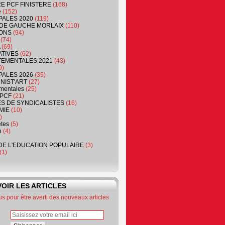
RE PCF FINISTERE
(168)
e
(152)
PALES 2020
(119)
DE GAUCHE MORLAIX
(110)
ONS
(94)
(74)
(69)
ATIVES
(62)
EMENTALES 2021
(43)
9)
PALES 2026
(35)
NIST'ART
(27)
mentales
(25)
PCF
(21)
S DE SYNDICALISTES
(16)
MIE
(10)
)
êtes
(5)
n
(4)
DE L'EDUCATION POPULAIRE
(3)
(1)
OIR LES ARTICLES
 pour être averti des nouveaux articles