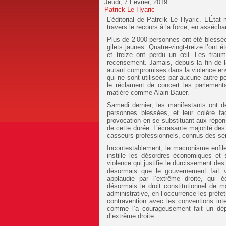
Jeudi, 7 Février, 2019
Patrick Le Hyaric
L'éditorial de Patrcik Le Hyaric.
L’État 
travers le recours à la force, en asséch
Plus de 2 000 personnes ont été blessée
gilets jaunes.
Quatre-vingt-treize l’on
et treize ont perdu un œil. Les traum
recensement. Jamais, depuis la fin de l
autant compromises dans la violence env
qui ne sont utilisées par aucune autre 
le réclament de concert les parlementa
matière comme Alain Bauer.
Samedi dernier, les manifestants ont dé
personnes blessées, et leur colère fa
provocation en se substituant aux répon
de cette durée. L’écrasante majorité de
casseurs professionnels, connus des ser
Incontestablement, le macronisme enfile 
instille les désordres économiques et so
violence qui justifie le durcissement de
désormais que le gouvernement fait vo
applaudie par l’extrême droite, qui é
désormais le droit constitutionnel de 
administrative, en l’occurrence les préfet
contravention avec les conventions int
comme l’a courageusement fait un dépu
d’extrême droite…