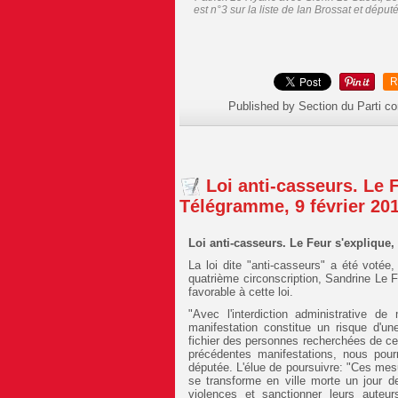
est n°3 sur la liste de Ian Brossat et dépu
R
Published by Section du Parti c
Loi anti-casseurs. Le 
Télégramme, 9 février 20
Loi anti-casseurs. Le Feur s'explique
La loi dite "anti-casseurs" a été votée
quatrième circonscription, Sandrine Le
favorable à cette loi.
"Avec l'interdiction administrative d
manifestation constitue un risque d'une 
fichier des personnes recherchées de ce
précédentes manifestations, nous pourro
députée. L'élue de poursuivre: "Ces me
se transforme en ville morte un jour d
violences et sanctionner leurs auteu