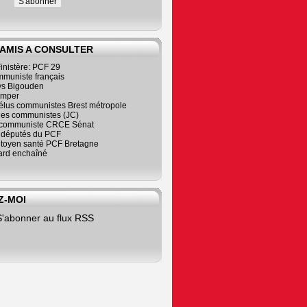
 AMIS A CONSULTER
inistère: PCF 29
mmuniste français
s Bigouden
imper
élus communistes Brest métropole
nes communistes (JC)
communiste CRCE Sénat
s députés du PCF
citoyen santé PCF Bretagne
rd enchaîné
Z-MOI
S'abonner au flux RSS