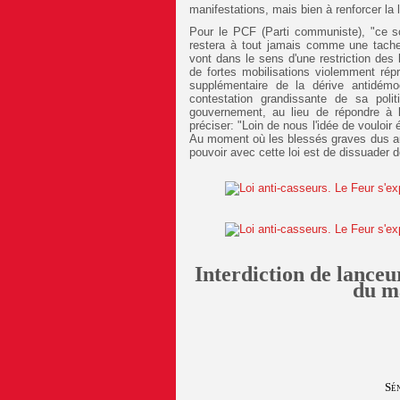
manifestations, mais bien à renforcer la l
Pour le PCF (Parti communiste), "ce 
restera à tout jamais comme une tache i
vont dans le sens d'une restriction des 
de fortes mobilisations violemment répr
supplémentaire de la dérive antidém
contestation grandissante de sa politi
gouvernement, au lieu de répondre à la
préciser: "Loin de nous l'idée de vouloir 
Au moment où les blessés graves dus aux
pouvoir avec cette loi est de dissuade
Interdiction de lanceu
du ma
Sé