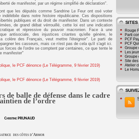
iberté de manifester, par un régime simplifié de déclaration".
sont que les députés comme Sandrine Le Feur ont osé voter
ndélébile dans notre histoire républicaine. Ces dispositions
libertés publiques et du droit de manifester. Dans un contexte
SITES
imées, de grand débat vérrouillé, cette loi est une indication
ocratique et répressive du pouvoir macronien. Face à une
Rouge F
que antisociale, des injustices criantes qu'elle génère, le
Parti co
 colère des Français, veut mettre l'éteignoir". Le parti de
PCF Pay
épargner les casseurs, mais ce n'est pas de cela qu'il s'agit ici.
PCF Qu
Groupe 
 forces de l'ordre se comptent par centaines, ce que tente le
Les jeu
r de manifester"
Groupe 
Site de
Atelier 
Le Homa
SUIVE
rs de balle de défense dans le cadre
intien de l’ordre
Christine PRUNAUD
natrice
des côtes d’Armor