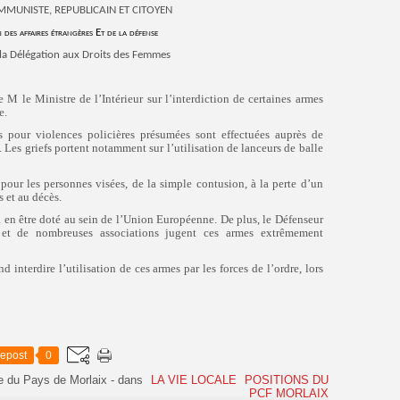
MMUNISTE,
REPUBLICAIN ET
CITOYEN
n
des affaires étrangères
Et de la défense
a Délégation aux Droits des Femmes
 M le Ministre de l’Intérieur sur l’interdiction de certaines armes
e.
s pour violences policières présumées sont effectuées auprès de
. Les griefs portent notamment sur l’utilisation de lanceurs de balle
our les personnes visées, de la simple contusion, à la perte d’un
 et au décès.
 à en être doté au sein de l’Union Européenne. De plus, le Défenseur
 et de nombreuses associations jugent ces armes extrêmement
d interdire l’utilisation de ces armes par les forces de l’ordre, lors
epost
0
e du Pays de Morlaix
-
dans
LA VIE LOCALE
POSITIONS DU
PCF MORLAIX