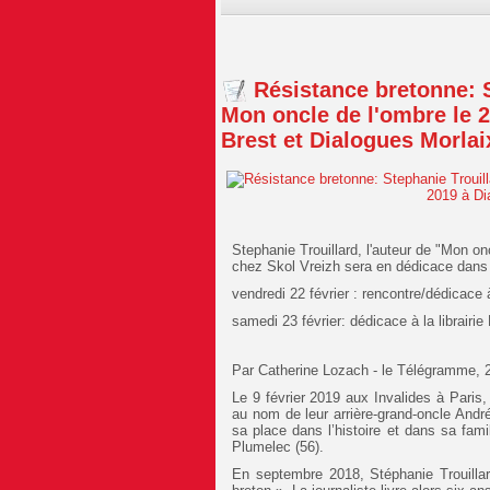
Résistance bretonne: 
Mon oncle de l'ombre le 2
Brest et Dialogues Morlai
Stephanie Trouillard, l'auteur de "Mon o
chez Skol Vreizh sera en dédicace dans l
vendredi 22 février : rencontre/dédicace à
samedi 23 février: dédicace à la librairie
Par Catherine Lozach - le Télégramme, 2
Le 9 février 2019 aux Invalides à Paris,
au nom de leur arrière-grand-oncle Andr
sa place dans l’histoire et dans sa famil
Plumelec (56).
En septembre 2018, Stéphanie Trouillar