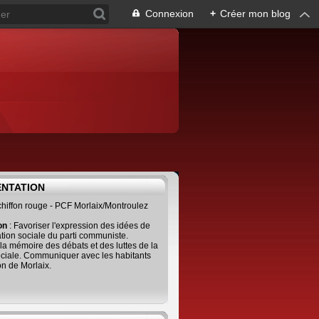
Connexion
+
Créer mon blog
ENTATION
 chiffon rouge - PCF Morlaix/Montroulez
ion
: Favoriser l'expression des idées de
tion sociale du parti communiste.
 la mémoire des débats et des luttes de la
ciale. Communiquer avec les habitants
on de Morlaix.