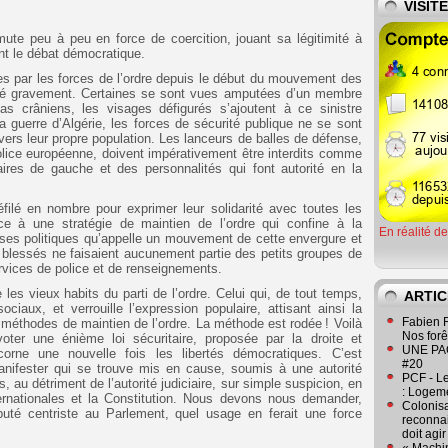
VISIT
mute peu à peu en force de coercition, jouant sa légitimité à
ant le débat démocratique.
s par les forces de l’ordre depuis le début du mouvement des
t été gravement. Certaines se sont vues amputées d’un membre
as crâniens, les visages défigurés s’ajoutent à ce sinistre
a guerre d’Algérie, les forces de sécurité publique ne se sont
ers leur propre population. Les lanceurs de balles de défense,
police européenne, doivent impérativement être interdits comme
ires de gauche et des personnalités qui font autorité en la
filé en nombre pour exprimer leur solidarité avec toutes les
ce à une stratégie de maintien de l’ordre qui confine à la
En réalité d
ses politiques qu’appelle un mouvement de cette envergure et
s blessés ne faisaient aucunement partie des petits groupes de
vices de police et de renseignements.
les vieux habits du parti de l’ordre. Celui qui, de tout temps,
ARTIC
ciaux, et verrouille l’expression populaire, attisant ainsi la
Fabien R
s méthodes de maintien de l’ordre. La méthode est rodée ! Voilà
Nos forêt
ter une énième loi sécuritaire, proposée par la droite et
UNE PAGE
corne une nouvelle fois les libertés démocratiques. C’est
#20
manifester qui se trouve mis en cause, soumis à une autorité
PCF - L
s, au détriment de l’autorité judiciaire, sur simple suspicion, en
: Logeme
ernationales et la Constitution. Nous devons nous demander,
Colonisa
té centriste au Parlement, quel usage en ferait une force
reconnai
doit agi