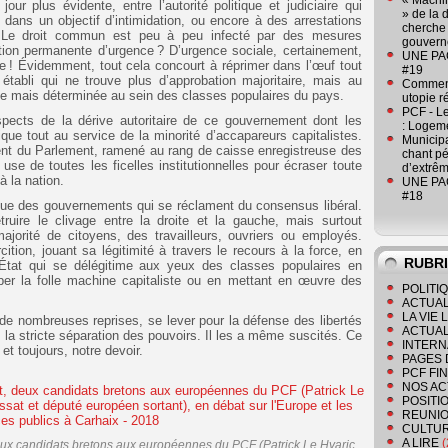
« Machin
ur plus évidente, entre l’autorité politique et judiciaire qui
» de la 
ans un objectif d’intimidation, ou encore à des arrestations
cherche 
 Le droit commun est peu à peu infecté par des mesures
gouver
tion permanente d’urgence ? D’urgence sociale, certainement,
UNE PAGE
que ! Évidemment, tout cela concourt à réprimer dans l’œuf tout
#19
tabli qui ne trouve plus d’approbation majoritaire, mais au
Comment
use mais déterminée au sein des classes populaires du pays.
utopie r
PCF - L
aspects de la dérive autoritaire de ce gouvernement dont les
: Logeme
que tout au service de la minorité d’accapareurs capitalistes.
Municipa
ment du Parlement, ramené au rang de caisse enregistreuse des
chant pé
 use de toutes les ficelles institutionnelles pour écraser toute
d’extrêm
à la nation.
UNE PAGE
#18
èque des gouvernements qui se réclament du consensus libéral.
truire le clivage entre la droite et la gauche, mais surtout
orité de citoyens, des travailleurs, ouvriers ou employés.
tion, jouant sa légitimité à travers le recours à la force, en
RUBR
État qui se délégitime aux yeux des classes populaires en
oper la folle machine capitaliste ou en mettant en œuvre des
POLITI
ACTUAL
LA VIE
de nombreuses reprises, se lever pour la défense des libertés
ACTUAL
 la stricte séparation des pouvoirs. Il les a même suscités. Ce
INTERN
t toujours, notre devoir.
PAGES 
PCF FI
NOS AC
POSITI
REUNIO
CULTU
A LIRE
(
eux candidats bretons aux européennes du PCF (Patrick Le Hyaric