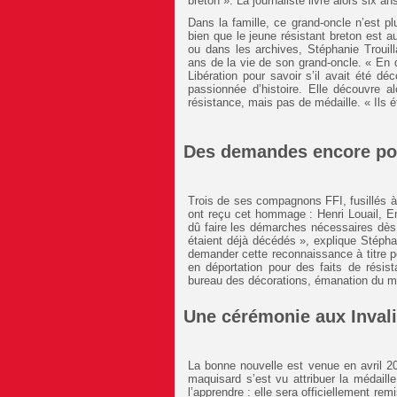
breton ». La journaliste livre alors six 
Dans la famille, ce grand-oncle n’est plu
bien que le jeune résistant breton est 
ou dans les archives, Stéphanie Trouil
ans de la vie de son grand-oncle. « En 
Libération pour savoir s’il avait été dé
passionnée d’histoire. Elle découvre al
résistance, mais pas de médaille. « Ils ét
Des demandes encore po
Trois de ses compagnons FFI, fusillés 
ont reçu cet hommage : Henri Louail, E
dû faire les démarches nécessaires dès
étaient déjà décédés », explique Stéphani
demander cette reconnaissance à titre 
en déportation pour des faits de rési
bureau des décorations, émanation du mi
Une cérémonie aux Inval
La bonne nouvelle est venue en avril 20
maquisard s’est vu attribuer la médaill
l’apprendre : elle sera officiellement remi