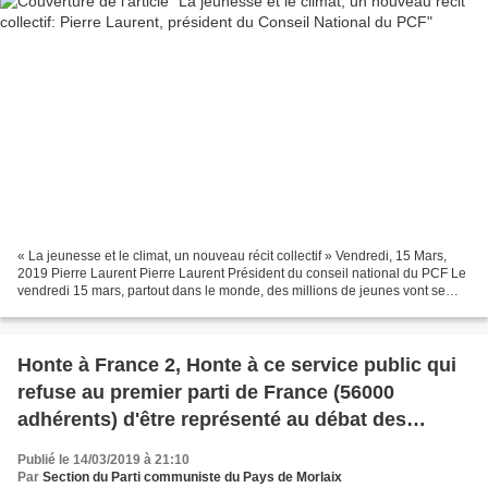
« La jeunesse et le climat, un nouveau récit collectif » Vendredi, 15 Mars,
2019 Pierre Laurent Pierre Laurent Président du conseil national du PCF Le
vendredi 15 mars, partout dans le monde, des millions de jeunes vont se
mobiliser dans des milliers...
Honte à France 2, Honte à ce service public qui
refuse au premier parti de France (56000
adhérents) d'être représenté au débat des
euopéennes: André Chassaigne dénonce et
Publié le 14/03/2019 à 21:10
accuse!
Par
Section du Parti communiste du Pays de Morlaix