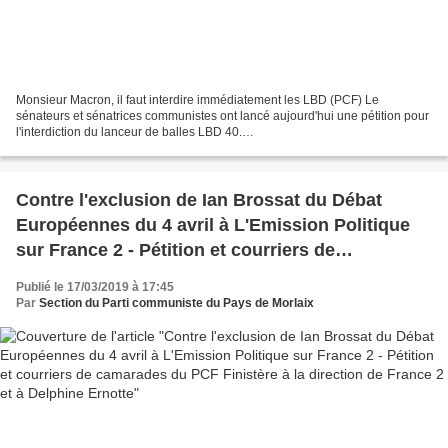
Monsieur Macron, il faut interdire immédiatement les LBD (PCF) Le
sénateurs et sénatrices communistes ont lancé aujourd'hui une pétition pour
l'interdiction du lanceur de balles LBD 40.
(https://www.change.org/p/emmanuel-macron-monsieur-macron-il-faut-
interdire-immédiatement-les-lbd)....
Contre l'exclusion de Ian Brossat du Débat
Européennes du 4 avril à L'Emission Politique
sur France 2 - Pétition et courriers de
camarades du PCF Finistère à la direction de
Publié le 17/03/2019 à 17:45
France 2 et à Delphine Ernotte
Par
Section du Parti communiste du Pays de Morlaix