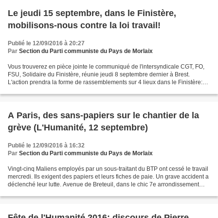
Le jeudi 15 septembre, dans le Finistère,
mobilisons-nous contre la loi travail!
Publié le 12/09/2016 à 20:27
Par
Section du Parti communiste du Pays de Morlaix
Vous trouverez en pièce jointe le communiqué de l'intersyndicale CGT, FO,
FSU, Solidaire du Finistère, réunie jeudi 8 septembre dernier à Brest.
L'action prendra la forme de rassemblements sur 4 lieux dans le Finistère:
Brest: à 12 devant la Sous-préfecture...
A Paris, des sans-papiers sur le chantier de la
grève (L'Humanité, 12 septembre)
Publié le 12/09/2016 à 16:32
Par
Section du Parti communiste du Pays de Morlaix
Vingt-cinq Maliens employés par un sous-traitant du BTP ont cessé le travail
mercredi. Ils exigent des papiers et leurs fiches de paie. Un grave accident a
déclenché leur lutte. Avenue de Breteuil, dans le chic 7e arrondissement
parisien, à quelques kilomètres...
Fête de l'Humanité 2016: discours de Pierre