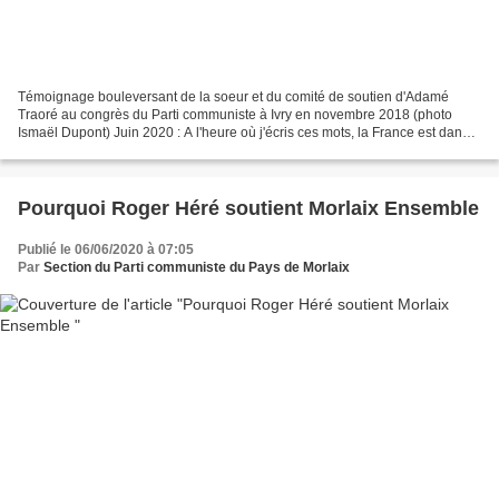
Témoignage bouleversant de la soeur et du comité de soutien d'Adamé
Traoré au congrès du Parti communiste à Ivry en novembre 2018 (photo
Ismaël Dupont) Juin 2020 : A l'heure où j'écris ces mots, la France est dans
son dé-confinement. BFM TV, parle...
Pourquoi Roger Héré soutient Morlaix Ensemble
Publié le 06/06/2020 à 07:05
Par
Section du Parti communiste du Pays de Morlaix