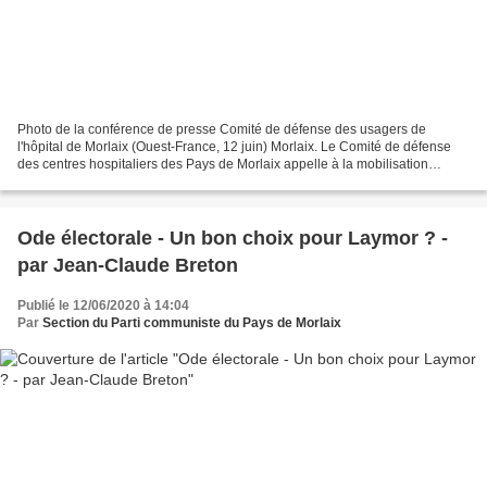
Photo de la conférence de presse Comité de défense des usagers de
l'hôpital de Morlaix (Ouest-France, 12 juin) Morlaix. Le Comité de défense
des centres hospitaliers des Pays de Morlaix appelle à la mobilisation
https://www.ouest-france.fr/bretagne/morlaix-29600/morlaix-le-comite-de-
defense-des-centres-hospitaliers-des-pays-de-morlaix-appelle-la-
mobilisation-6867167...
Ode électorale - Un bon choix pour Laymor ? -
par Jean-Claude Breton
Publié le 12/06/2020 à 14:04
Par
Section du Parti communiste du Pays de Morlaix