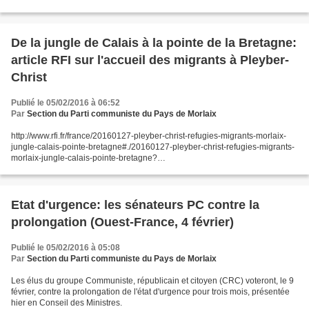
fondation Abbé Pierre, nous sommes...
De la jungle de Calais à la pointe de la Bretagne:
article RFI sur l'accueil des migrants à Pleyber-
Christ
Publié le 05/02/2016 à 06:52
Par
Section du Parti communiste du Pays de Morlaix
http://www.rfi.fr/france/20160127-pleyber-christ-refugies-migrants-morlaix-
jungle-calais-pointe-bretagne#./20160127-pleyber-christ-refugies-migrants-
morlaix-jungle-calais-pointe-bretagne?
&_suid=145441169830305336881899630048
Etat d'urgence: les sénateurs PC contre la
prolongation (Ouest-France, 4 février)
Publié le 05/02/2016 à 05:08
Par
Section du Parti communiste du Pays de Morlaix
Les élus du groupe Communiste, républicain et citoyen (CRC) voteront, le 9
février, contre la prolongation de l'état d'urgence pour trois mois, présentée
hier en Conseil des Ministres.