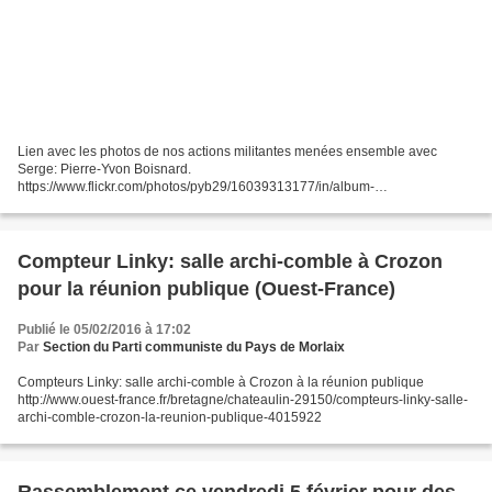
Lien avec les photos de nos actions militantes menées ensemble avec
Serge: Pierre-Yvon Boisnard.
https://www.flickr.com/photos/pyb29/16039313177/in/album-
72157649766892858/
https://www.flickr.com/photos/pyb29/8986807018/in/album-
72157634003132547/
https://www.flickr.com/photos/pyb29/18152306955/in/album-
Compteur Linky: salle archi-comble à Crozon
72157653122754718/...
pour la réunion publique (Ouest-France)
Publié le 05/02/2016 à 17:02
Par
Section du Parti communiste du Pays de Morlaix
Compteurs Linky: salle archi-comble à Crozon à la réunion publique
http://www.ouest-france.fr/bretagne/chateaulin-29150/compteurs-linky-salle-
archi-comble-crozon-la-reunion-publique-4015922
Rassemblement ce vendredi 5 février pour des