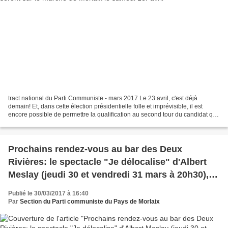
tract national du Parti Communiste - mars 2017 Le 23 avril, c'est déjà
demain! Et, dans cette élection présidentielle folle et imprévisible, il est
encore possible de permettre la qualification au second tour du candidat qui
a le programme le plus approprié...
Prochains rendez-vous au bar des Deux
Rivières: le spectacle "Je délocalise" d'Albert
Meslay (jeudi 30 et vendredi 31 mars à 20h30), la
conférence gesticulée "Tu ne seras pas une
Publié le 30/03/2017 à 16:40
pédale mon fils" de Ronan Perrot
Par
Section du Parti communiste du Pays de Morlaix