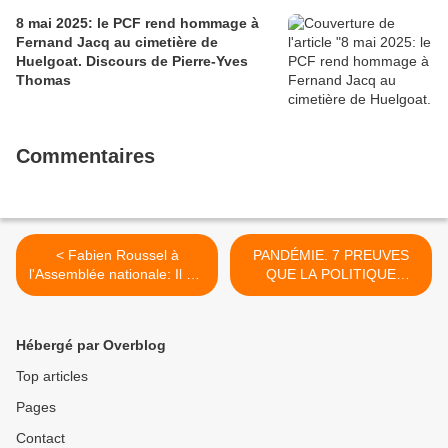
8 mai 2025: le PCF rend hommage à
Fernand Jacq au cimetière de
Huelgoat. Discours de Pierre-Yves
Thomas
Commentaires
< Fabien Roussel à
PANDÉMIE. 7 PREUVES
l'Assemblée nationale: Il est
QUE LA POLITIQUE
temps de mettre à
D'EMMANUEL MACRON A
contribution la finance et le
AGGRAVÉ LA CRISE
capital car leurs réserves
(L’HUMANITE - Mercredi 22
Hébergé par Overblog
sont énormes !
Avril 2020 - Cyprien
Caddeo ; Aurélien
Top articles
Soucheyre) >
Pages
Contact