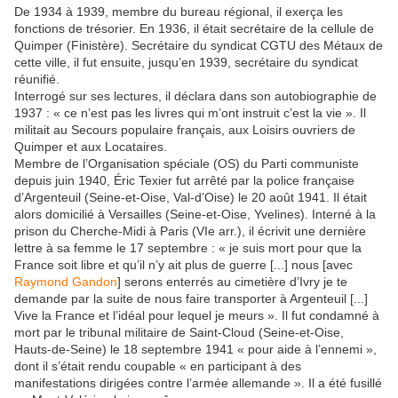
De 1934 à 1939, membre du bureau régional, il exerça les
fonctions de trésorier. En 1936, il était secrétaire de la cellule de
Quimper (Finistère). Secrétaire du syndicat CGTU des Métaux de
cette ville, il fut ensuite, jusqu’en 1939, secrétaire du syndicat
réunifié.
Interrogé sur ses lectures, il déclara dans son autobiographie de
1937 : « ce n’est pas les livres qui m’ont instruit c’est la vie ». Il
militait au Secours populaire français, aux Loisirs ouvriers de
Quimper et aux Locataires.
Membre de l’Organisation spéciale (OS) du Parti communiste
depuis juin 1940, Éric Texier fut arrêté par la police française
d’Argenteuil (Seine-et-Oise, Val-d’Oise) le 20 août 1941. Il était
alors domicilié à Versailles (Seine-et-Oise, Yvelines). Interné à la
prison du Cherche-Midi à Paris (VIe arr.), il écrivit une dernière
lettre à sa femme le 17 septembre : « je suis mort pour que la
France soit libre et qu’il n’y ait plus de guerre [...] nous [avec
Raymond Gandon
] serons enterrés au cimetière d’Ivry je te
demande par la suite de nous faire transporter à Argenteuil [...]
Vive la France et l’idéal pour lequel je meurs ». Il fut condamné à
mort par le tribunal militaire de Saint-Cloud (Seine-et-Oise,
Hauts-de-Seine) le 18 septembre 1941 « pour aide à l’ennemi »,
dont il s’était rendu coupable « en participant à des
manifestations dirigées contre l’armée allemande ». Il a été fusillé