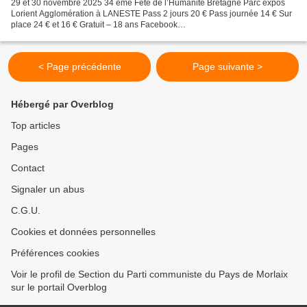
29 et 30 novembre 2025 34 ème Fête de l’Humanité Bretagne Parc expos
Lorient Agglomération à LANESTE Pass 2 jours 20 € Pass journée 14 € Sur
place 24 € et 16 € Gratuit – 18 ans Facebook
https://www.facebook.com/FeteDeLHumaniteBretagne Internet
https://www.fete-huma-bretagne.fr/...
< Page précédente
Page suivante >
Hébergé par Overblog
Top articles
Pages
Contact
Signaler un abus
C.G.U.
Cookies et données personnelles
Préférences cookies
Voir le profil de Section du Parti communiste du Pays de Morlaix
sur le portail Overblog