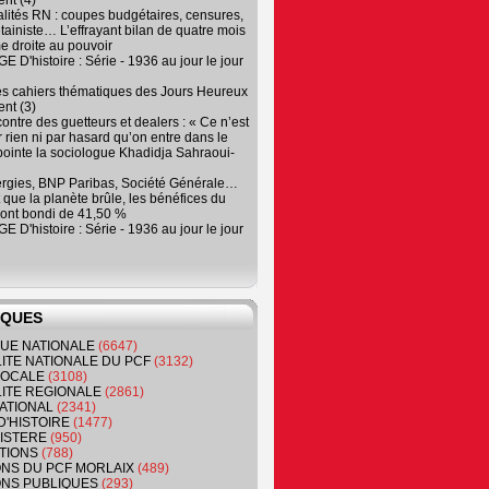
nt (4)
lités RN : coupes budgétaires, censures,
tainiste… L’effrayant bilan de quatre mois
e droite au pouvoir
 D'histoire : Série - 1936 au jour le jour
es cahiers thématiques des Jours Heureux
nt (3)
contre des guetteurs et dealers : « Ce n’est
 rien ni par hasard qu’on entre dans le
, pointe la sociologue Khadidja Sahraoui-
ergies, BNP Paribas, Société Générale…
que la planète brûle, les bénéfices du
ont bondi de 41,50 %
 D'histoire : Série - 1936 au jour le jour
IQUES
QUE NATIONALE
(6647)
ITE NATIONALE DU PCF
(3132)
 LOCALE
(3108)
ITE REGIONALE
(2861)
ATIONAL
(2341)
D'HISTOIRE
(1477)
NISTERE
(950)
TIONS
(788)
ONS DU PCF MORLAIX
(489)
NS PUBLIQUES
(293)