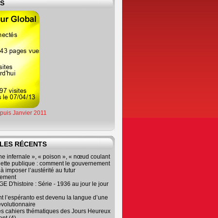
ES
epuis Janvier 2011
LES RÉCENTS
e infernale », « poison », « nœud coulant
dette publique : comment le gouvernement
à imposer l’austérité au futur
nement
 D'histoire : Série - 1936 au jour le jour
 l’espéranto est devenu la langue d’une
évolutionnaire
es cahiers thématiques des Jours Heureux