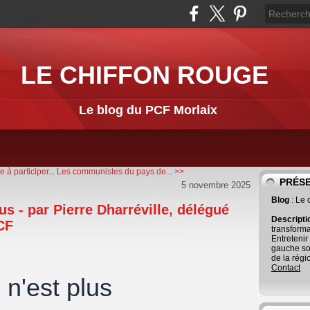
LE CHIFFON ROUGE
Le blog du PCF Morlaix
à participer...
Les communistes du pays de... >>
PRÉS
5 novembre 2025
Blog
: Le
us - par Pierre Dharréville, délégué
Descript
PCF
transforma
Entretenir
gauche so
de la régi
Contact
n'est plus