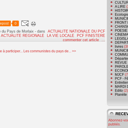
CULTU
A LIRE
(
HISTOI
Ecologi
MUNICI
FRONT 
epost
0
CHANS
POESIE
e du Pays de Morlaix
-
dans
ACTUALITE NATIONALE DU PCF
CINEMA
ACTUALITE REGIONALE
LA VIE LOCALE
PCF FINISTERE
LEGISL
commenter cet article
…
DEPART
livres
(3
MUNICI
à participer...
Les communistes du pays de... >>
COMMU
Départe
REVUE 
PAROLE
ECONO
MJCF
(7
PCF - F
Entretie
MARDI 
Edito
(2)
Planète
RECEV
Abonnez-vous
publiés.