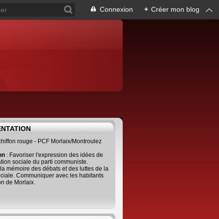
Connexion
+
Créer mon blog
ENTATION
 chiffon rouge - PCF Morlaix/Montroulez
ion
: Favoriser l'expression des idées de
tion sociale du parti communiste.
 la mémoire des débats et des luttes de la
ciale. Communiquer avec les habitants
on de Morlaix.