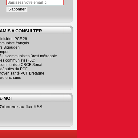
 AMIS A CONSULTER
inistère: PCF 29
mmuniste français
s Bigouden
imper
élus communistes Brest métropole
nes communistes (JC)
communiste CRCE Sénat
s députés du PCF
citoyen santé PCF Bretagne
rd enchaîné
Z-MOI
S'abonner au flux RSS