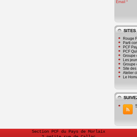
Email
SITES
Rouge F
Parti co
PCF Pay
PCF Qu
Groupe 
Les jeu
Groupe 
Site de
Atelier 
Le Homa
SUIVE
Section PCF du Pays de Morlaix
2 petite rue de Callac