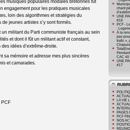
: Logeme
 des musiques populaires modales bretonnes fut
Municipa
n engagement pour les pratiques musicales
chant pé
d’extrêm
es, loin des algorithmes et stratégies du
UNE PAGE
#18
 de jeunes artistes s’y sont formés.
PCF - L
: Logeme
un militant du Parti communiste français au sein
À la ren
pas pour
és et dont il fût un militant actif et constant,
trafic »
Chapuis
 des idées d’extrême-droite.
TotalEn
Pendant 
nt sa mémoire et adresse mes plus sincères
CAC 40 
UNE PAGE
mis et camarades.
#17
RUBR
POLITI
ACTUAL
LA VIE
du PCF
ACTUAL
INTERN
PAGES 
PCF FI
NOS AC
POSITI
REUNIO