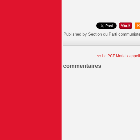
R
Published by Section du Parti communist
<< Le PCF Morlaix appelle 
commentaires