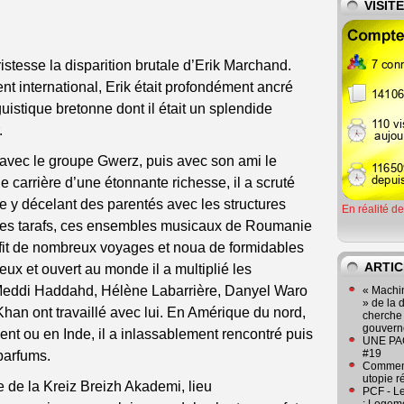
VISIT
stesse la disparition brutale d’Erik Marchand.
t international, Erik était profondément ancré
guistique bretonne dont il était un splendide
.
avec le groupe Gwerz, puis avec son ami le
une carrière d’une étonnante richesse, il a scruté
 y décelant des parentés avec les structures
En réalité d
 des tarafs, ces ensembles musicaux de Roumanie
r fit de nombreux voyages et noua de formidables
ARTIC
ux et ouvert au monde il a multiplié les
 Meddi Haddahd, Hélène Labarrière, Danyel Waro
« Machin
» de la 
an ont travaillé avec lui. En Amérique du nord,
cherche 
gouver
nt ou en Inde, il a inlassablement rencontré puis
UNE PAGE
#19
parfums.
Comment
utopie r
e de la Kreiz Breizh Akademi, lieu
PCF - L