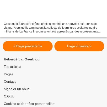
Ce samedi à Brest l’extrême droite a montré, une nouvelle fois, son sale
visage. Alors qu’ils terminaient la collecte de fournitures scolaires quatre
militants de La France Insoumise ont été agressés par des représentants
d’un groupuscule fasciste , deux...
< Page précédente
Page suivante >
Hébergé par Overblog
Top articles
Pages
Contact
Signaler un abus
C.G.U.
Cookies et données personnelles