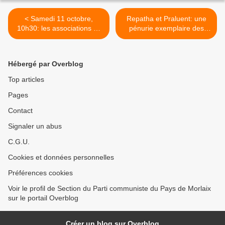
< Samedi 11 octobre,
Repatha et Praluent: une
10h30: les associations se
pénurie exemplaire des
mobilisent face à la crise
abus de l’industrie
(Le Télégramme Morlaix , 9
pharmaceutique aux
octobre 2025)
dépens de la santé des
Hébergé par Overblog
personnes - par Jean-Luc
Olivier >
Top articles
Pages
Contact
Signaler un abus
C.G.U.
Cookies et données personnelles
Préférences cookies
Voir le profil de Section du Parti communiste du Pays de Morlaix
sur le portail Overblog
Créer un blog sur Overblog