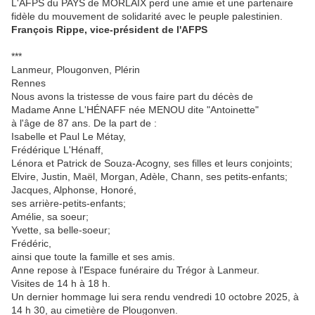
L'AFPS du PAYS de MORLAIX perd une amie et une partenaire
fidèle du mouvement de solidarité avec le peuple palestinien.
François Rippe, vice-président de l'AFPS
***
Lanmeur, Plougonven, Plérin
Rennes
Nous avons la tristesse de vous faire part du décès de
Madame Anne L'HÉNAFF née MENOU dite "Antoinette"
à l'âge de 87 ans. De la part de :
Isabelle et Paul Le Métay,
Frédérique L'Hénaff,
Lénora et Patrick de Souza-Acogny, ses filles et leurs conjoints;
Elvire, Justin, Maël, Morgan, Adèle, Chann, ses petits-enfants;
Jacques, Alphonse, Honoré,
ses arrière-petits-enfants;
Amélie, sa soeur;
Yvette, sa belle-soeur;
Frédéric,
ainsi que toute la famille et ses amis.
Anne repose à l'Espace funéraire du Trégor à Lanmeur.
Visites de 14 h à 18 h.
Un dernier hommage lui sera rendu vendredi 10 octobre 2025, à
14 h 30, au cimetière de Plougonven.