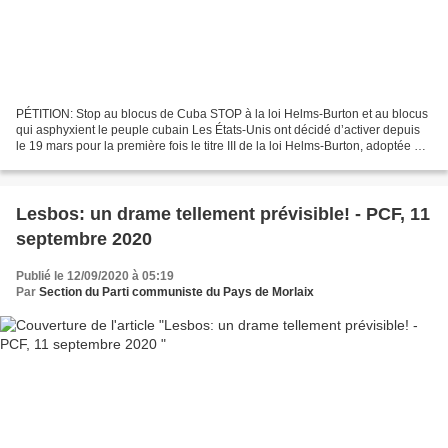
PÉTITION: Stop au blocus de Cuba STOP à la loi Helms-Burton et au blocus
qui asphyxient le peuple cubain Les États-Unis ont décidé d’activer depuis
le 19 mars pour la première fois le titre III de la loi Helms-Burton, adoptée en
1996. Le titre III a pour...
Lesbos: un drame tellement prévisible! - PCF, 11
septembre 2020
Publié le 12/09/2020 à 05:19
Par
Section du Parti communiste du Pays de Morlaix