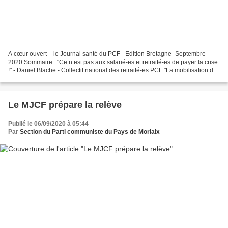
A cœur ouvert – le Journal santé du PCF - Edition Bretagne -Septembre
2020 Sommaire : "Ce n’est pas aux salarié-es et retraité-es de payer la crise
!" - Daniel Blache - Collectif national des retraité-es PCF "La mobilisation du
Réseau Français des Fablabs...
Le MJCF prépare la relève
Publié le 06/09/2020 à 05:44
Par
Section du Parti communiste du Pays de Morlaix